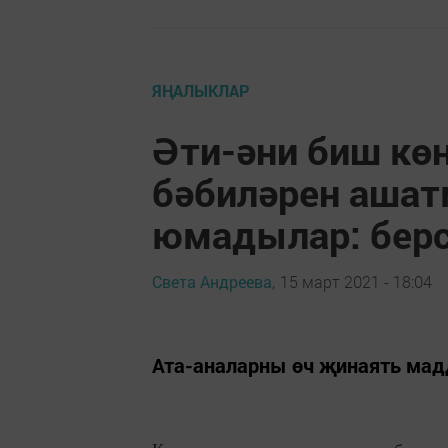
ЯҢАЛЫКЛАР
Әти-әни биш көн
бәбиләрен аша
юмадылар: берс
Света Андреева,
15 март 2021 - 18:04
Ата-аналарны өч җинаять мадд