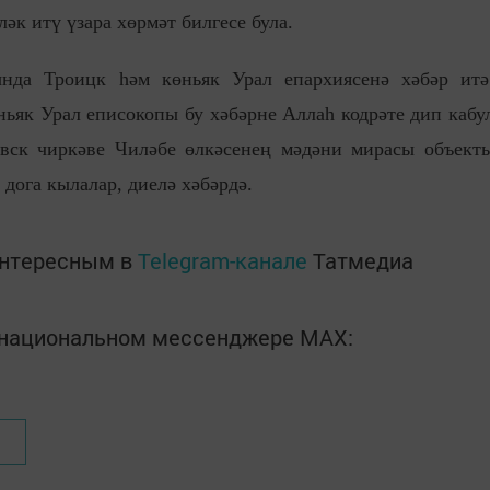
әк итү үзара хөрмәт билгесе була.
ында Троицк һәм көньяк Урал епархиясенә хәбәр итә
як Урал еписокопы бу хәбәрне Аллаһ кодрәте дип кабу
евск чиркәве Чиләбе өлкәсенең мәдәни мирасы объект
 дога кылалар, диелә хәбәрдә.
интересным в
Telegram-канале
Татмедиа
в национальном мессенджере MАХ: