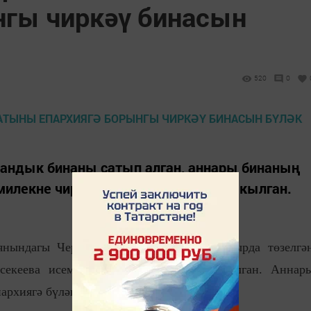
нгы чиркәү бинасын
520
0
андык бинаны сатып алган, аннары бинаның
милекне чиркәүгә кайтарырга карар кылган.
янындагы Черноречье авылында XIX гасырда төзелгә
секеева исемле эшмәкәр хатын сатып алган. Аннар
рхиягә бүләк итәргә карар кылган.