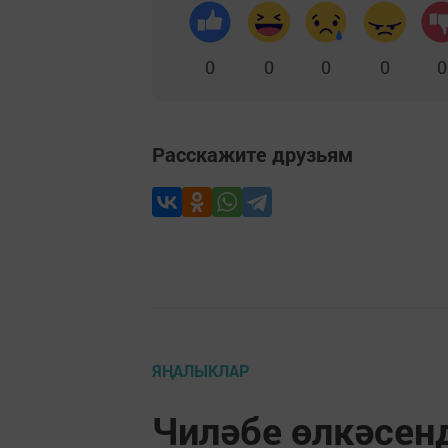
0
0
0
0
0
Расскажите друзьям
ЯҢАЛЫКЛАР
Чиләбе өлкәсен