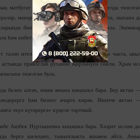
 матбугат хезмәте хәбәр иткәнчә, 1895 елда төзелгә
рәләр, манараларын сүтәләр, биредә склад та, ашханә д
лларында бина таушалып, яраксыз хәлгә килә. Эшмәкә
а һәм кибет ачарга тели.
 таләп ителә. Галия Исекеева акча эзләгән чакта, авы
 астында православ рухание җирләнүен сөйли. Храм ис
кчасына төзелгән була.
да белеп алгач, имам янына киңәшкә бара. Бер яктан 
ләндерергә һәм бизнес ачарга кирәк. Икенче яктан 
амга «кул күтәрергә» күңеле тартмый.
ибе Аязбек Нуртышевка киңәшкә бара. Хәзрәт ислам да
ында бергә килешеп, тынычлыкта яшәвен әйтә. Аны