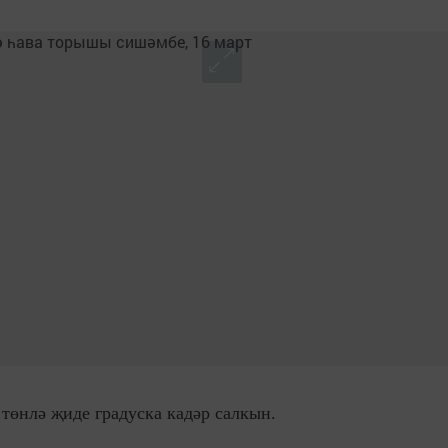
, төнлә җиде градуска кадәр салкын.