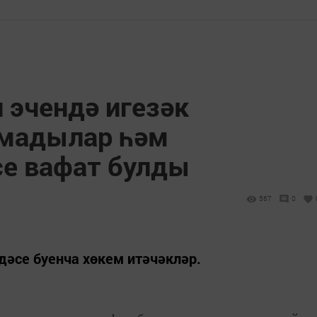
 эчендә игезәк
тмадылар һәм
е вафат булды
567
0
әсе буенча хөкем итәчәкләр.