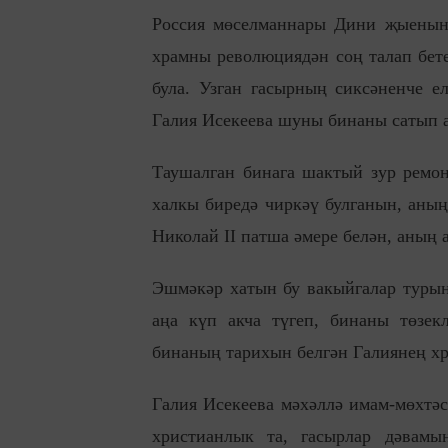
Россия мөселманнары Дини җыенының
храмны революциядән соң талап бете
була. Узган гасырның сиксәненче е
Галия Исекеева шуны бинаны сатып ал
Таушалган бинага шактый зур ремонт
халкы биредә чиркәү булганын, аның
Николай II патша әмере белән, аның а
Эшмәкәр хатын бу вакыйгалар турын
аңа күп акча түгеп, бинаны төзек
бинаның тарихын белгән Галиянең хр
Галия Исекеева мәхәллә имам-мөхтәс
христианлык та, гасырлар дәвам