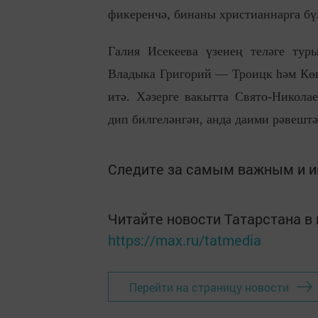
фикеренчә, бинаны христианнарга бүл
Галия Исекеева үзенең теләге тур
Владыка Григорий — Троицк һәм Көнь
итә. Хәзерге вакытта Свято-Никола
дип билгеләнгән, анда даими рәвештә
Следите за самым важным и 
Читайте новости Татарстана 
https://max.ru/tatmedia
Перейти на страницу новости