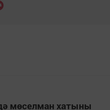
дә мөселман хатыны