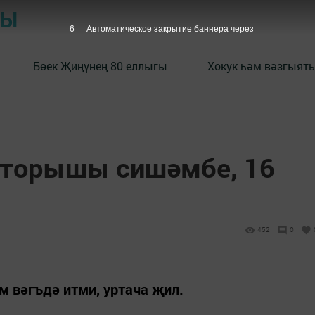
РЫ
5
Автоматическое закрытие баннера через
Бөек Җиңүнең 80 еллыгы
Хокук һәм вәзгыять
 торышы сишәмбе, 16
452
0
 вәгъдә итми, уртача җил.