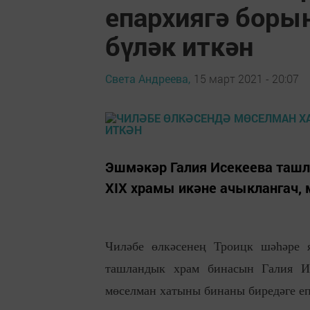
епархиягә боры
бүләк иткән
Света Андреева,
15 март 2021 - 20:07
Эшмәкәр Галия Исекеева ташл
XIX храмы икәне ачыклангач, 
Чиләбе өлкәсенең Троицк шәһәре 
ташландык храм бинасын Галия И
мөселман хатыны бинаны биредәге епа