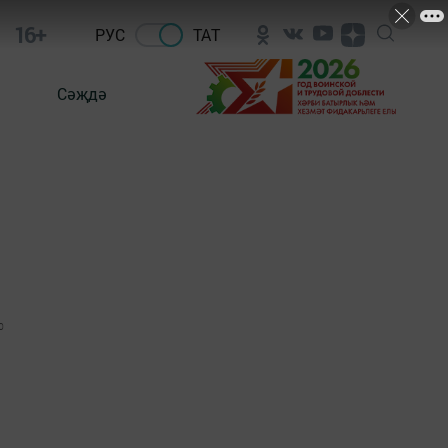
16+
РУС
ТАТ
Сәҗдә
0