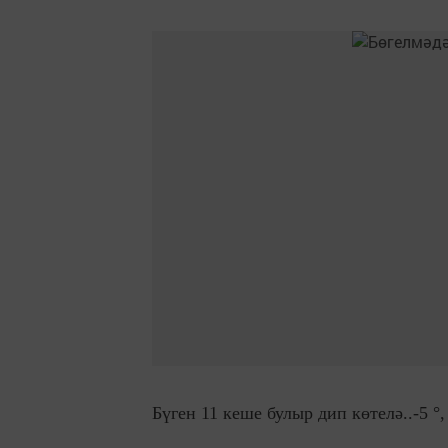
Бүген 11 кеше булыр дип көтелә..-5 °