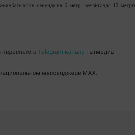
-көнбатыштан секундына 6 метр, көчәйгәндә 12 метрг
интересным в
Telegram-канале
Татмедиа
в национальном мессенджере MАХ: