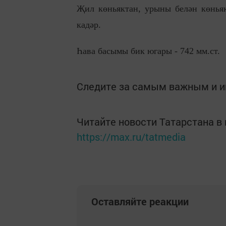
Җил көньяктан, урыны белән көньяк
кадәр.
Һава басымы бик югары - 742 мм.ст.
Следите за самым важным и 
Читайте новости Татарстана 
https://max.ru/tatmedia
Оставляйте реакции