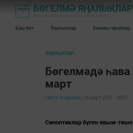
БӨГЕЛМӘ ЯҢАЛЫКЛА
"Бөгелмә авазы" газетасы - Бөгелмә районы
Баш бит
Яңалыклар
Безнең геройлар
ЯҢАЛЫКЛАР
Бөгелмәдә һава
март
Света Андреева,
16 март 2021 - 08:01
Синоптиклар бүген явым-төшем