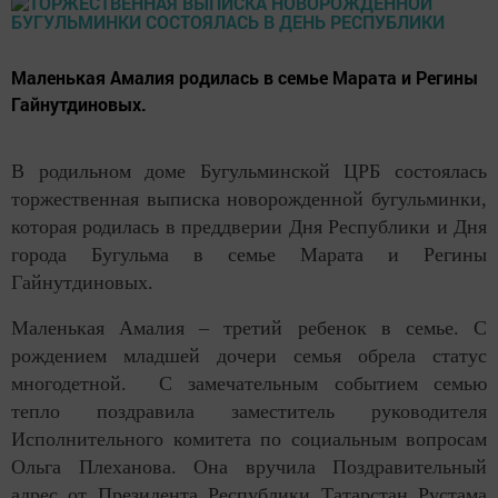
Маленькая Амалия родилась в семье Марата и Регины
Гайнутдиновых.
В родильном доме Бугульминской ЦРБ состоялась
торжественная выписка новорожденной бугульминки,
которая родилась в преддверии Дня Республики и Дня
города Бугульма в семье Марата и Регины
Гайнутдиновых.
Маленькая Амалия – третий ребенок в семье. С
рождением младшей дочери семья обрела статус
многодетной. С замечательным событием семью
тепло поздравила заместитель руководителя
Исполнительного комитета по социальным вопросам
Ольга Плеханова. Она вручила Поздравительный
адрес от Президента Республики Татарстан Рустама