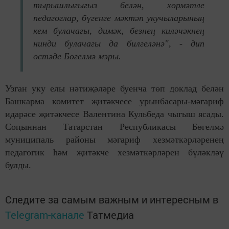
тырышлыгыгыз белән, хөрмәтле
педагоглар, бүгенге мәктәп укучыларының
кем булачагы, димәк, безнең киләчәкнең
нинди булачагы да билгеләнә", - дип
өстәде Бөгелмә мэры.
Узган уку елы нәтиҗәләре буенча төп доклад белән
Башкарма комитет җитәкчесе урынбасары-мәгариф
идарәсе җитәкчесе Валентина Кульбеда чыгыш ясады.
Соңыннан Татарстан Республикасы Бөгелмә
муниципаль районы мәгариф хезмәткәрләренең
педагогик һәм җитәкче хезмәткәрләрен бүләкләү
булды.
Следите за самым важным и интересным в
Telegram-канале
Татмедиа