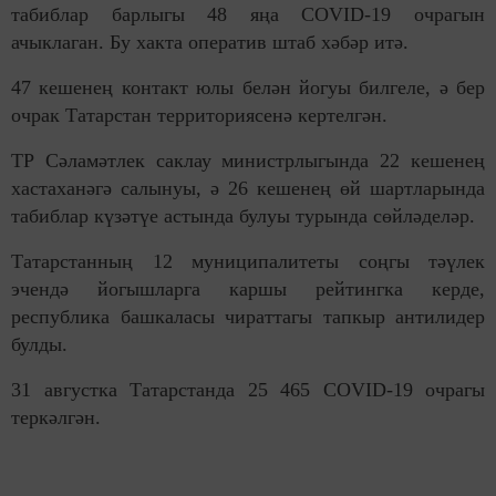
табиблар барлыгы 48 яңа COVID-19 очрагын
ачыклаган. Бу хакта оператив штаб хәбәр итә.
47 кешенең контакт юлы белән йогуы билгеле, ә бер
очрак Татарстан территориясенә кертелгән.
ТР Сәламәтлек саклау министрлыгында 22 кешенең
хастаханәгә салынуы, ә 26 кешенең өй шартларында
табиблар күзәтүе астында булуы турында сөйләделәр.
Татарстанның 12 муниципалитеты соңгы тәүлек
эчендә йогышларга каршы рейтингка керде,
республика башкаласы чираттагы тапкыр антилидер
булды.
31 августка Татарстанда 25 465 COVID-19 очрагы
теркәлгән.