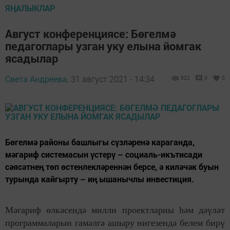
ЯҢАЛЫКЛАР
Август конференциясе: Бөгелмә
педагоглары узган уку елына йомгак
ясадылар
Света Андреева,
31 август 2021 - 14:34
522
0
0
Бөгелмә районы башлыгы сүзләренә караганда,
мәгариф системасын үстерү – социаль-икътисади
сәясәтнең төп өстенлекләреннән берсе, ә киләчәк буын
турында кайгырту – иң ышанычлы инвестиция.
Мәгариф өлкәсендә милли проектларны һәм дәүләт
программаларын гамәлгә ашыру нигезендә белем бирү