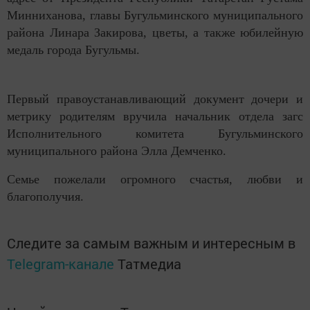
Минниханова, главы Бугульминского муниципального
района Линара Закирова, цветы, а также юбилейную
медаль города Бугульмы.
Первый правоустанавливающий документ дочери и
метрику родителям вручила начальник отдела загс
Исполнительного комитета Бугульминского
муниципального района Элла Демченко.
Семье пожелали огромного счастья, любви и
благополучия.
Следите за самым важным и интересным в
Telegram-канале
Татмедиа