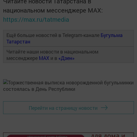
Читайте новости Татарстана в
национальном мессенджере MАХ:
https://max.ru/tatmedia
Ещё больше новостей в Telegram-канале
Бугульма
Татарстан
Читайте наши новости в национальном
мессенджере
MAX
и в
«Дзен»
Перейти на страницу новости