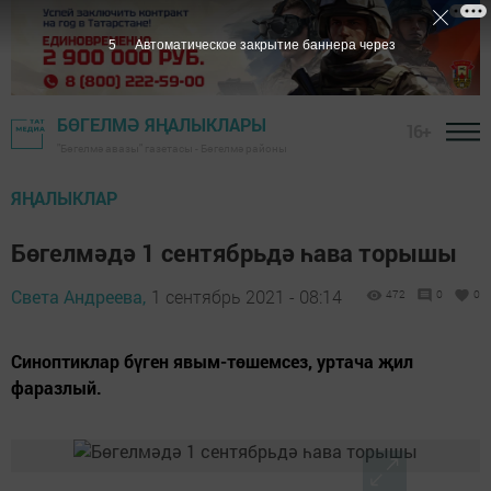
4
Автоматическое закрытие баннера через
БӨГЕЛМӘ ЯҢАЛЫКЛАРЫ
16+
"Бөгелмә авазы" газетасы - Бөгелмә районы
ЯҢАЛЫКЛАР
Бөгелмәдә 1 сентябрьдә һава торышы
Света Андреева,
1 сентябрь 2021 - 08:14
472
0
0
Синоптиклар бүген явым-төшемсез, уртача җил
фаразлый.