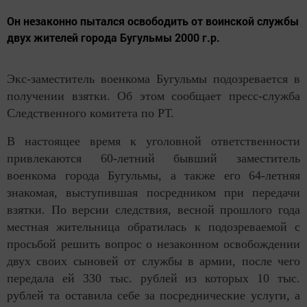
Он незаконно пытался освободить от воинской службы
двух жителей города Бугульмы 2000 г.р.
Экс-заместитель военкома Бугульмы подозревается в
получении взятки. Об этом сообщает пресс-служба
Следственного комитета по РТ.
В настоящее время к уголовной ответственности
привлекаются 60-летний бывший заместитель
военкома города Бугульмы, а также его 64-летняя
знакомая, выступившая посредником при передачи
взятки. По версии следствия, весной прошлого года
местная жительница обратилась к подозреваемой с
просьбой решить вопрос о незаконном освобождении
двух своих сыновей от службы в армии, после чего
передала ей 330 тыс. рублей из которых 10 тыс.
рублей та оставила себе за посреднические услуги, а