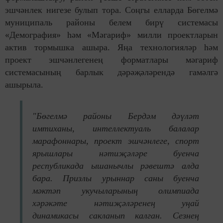
эшчәнлек нигезе булып тора. Соңгы елларда Бөгелмә
муниципаль районы белем бирү системасы
«Демография» һәм «Мәгариф» милли проектларын
актив тормышка ашыра. Яңа технологияләр һәм
проект эшчәнлегенең форматлары мәгариф
системасының барлык дәрәҗәләрендә гамәлгә
ашырыла.
"Бөгелмә районы Бердәм дәүләт
имтиханы, интеллектуаль балалар
марафоннары, проект эшчәнлеге, спорт
ярышлары нәтиҗәләре буенча
республикада ышанычлы рәвештә алда
бара. Призлы урыннар саны буенча
мәктәп укучыларының олимпиада
хәрәкәте нәтиҗәләренең уңай
динамикасы сакланып калган. Сезнең