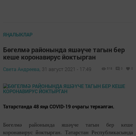
ЯҢАЛЫКЛАР
Бөгелмә районында яшәүче тагын бер
кеше коронавирус йоктырган
Света Андреева,
31 август 2021 - 17:49
518
0
0
Татарстанда 48 яңа COVID-19 очрагы теркәлгән.
Бөгелмә районында яшәүче тагын бер кеше
коронавирус йоктырган. Татарстан Республикасында