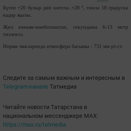
Бүген +20 булыр дип көтелә..+28 °, төнлә 18 градуска
кадәр җылы.
Җил көньяк-көнбатыштан, секундына 6-13 метр
тизлектә.
Норма чикләрендә атмосфера басымы - 731 мм рт.ст.
Следите за самым важным и интересным в
Telegram-канале
Татмедиа
Читайте новости Татарстана в
национальном мессенджере MАХ:
https://max.ru/tatmedia