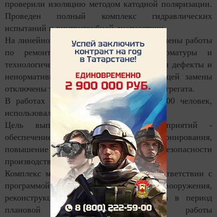
проверили изоляцию методом катодной поляризации.
Проведен полный комплекс гидравлических
испытаний и внутритрубной диагностики.
На линейной части трубопроводов выполнены работы
по ремонту и замене запорной арматуры и
технологического оборудования, вырезаны дефекты и
ненормативные вантузы. Для последующей замены
отключены три магистральных насосных агрегата.
В работах были задействованы более 500 человек,
использовалось 225 единиц техники.
Цель выполненных плановых мероприятий -
обеспечение бесперебойного функционирования,
повышение надежности и безопасности
производственных объектов предприятия.
Комплекс мероприятий реализован в соответствии с
программой технического перевооружения,
реконструкции и капитального ремонта в период
плановой 96-часовой остановки работы