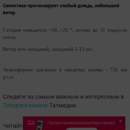
Синоптики прогнозируют cлабый дождь, небольшой
ветер.
Сегодня ожидается +18..+25 °, ночью до 11 градусов
тепла.
Ветер юго-западный, западный 5-12 м/с.
Атмосферное давление в пределах нормы - 735 мм
рт.ст.
Следите за самым важным и интересным в
Telegram-канале
Татмедиа
Татарстанның яңалыклары монда
Читайте новости Татарстана в