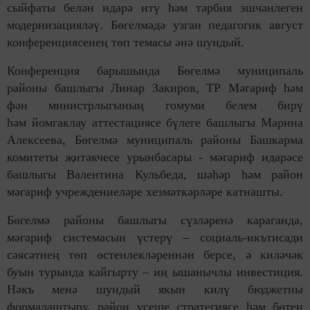
сыйфаты белән идарә итү һәм тәрбия эшчәнлеген
модернизацияләү. Бөгелмәдә узган педагогик август
конференциясенең төп темасы әнә шундый.
Конференция барышында Бөгелмә муниципаль
районы башлыгы Линар Закиров, ТР Мәгариф һәм
фән министрлыгының гомуми белем бирү
һәм йомгаклау аттестациясе бүлеге башлыгы Марина
Алексеева, Бөгелмә муниципаль районы Башкарма
комитеты җитәкчесе урынбасары - мәгариф идарәсе
башлыгы Валентина Кульбеда, шәһәр һәм район
мәгариф учреждениеләре хезмәткәрләре катнашты.
Бөгелмә районы башлыгы сүзләренә караганда,
мәгариф системасын үстерү – социаль-икътисади
сәясәтнең төп өстенлекләреннән берсе, ә киләчәк
буын турында кайгырту – иң ышанычлы инвестиция.
Нәкъ менә шундый якын килү бюджетны
формалаштыру, район үсеше стратегиясе һәм бөтен