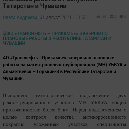
Татарстан и Чувашии
Света Андреева,
31 август 2021 - 11:55
107
0
0
АО «Транснефть - Прикамье» завершило плановые
работы на магистральных трубопроводах (МН) УБКУА и
Альметьевск – Горький-3 в Республике Татарстан и
Чувашии.
Выполнено технологическое подключение двух
реконструированных участков МН УБКУА общей
протяженностью более 5 км. Перед подключением с
целью контроля качества антикоррозионного
покрытия уложенных участков специалисты