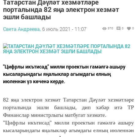
Татарстан Дәүләт хезмәтләре
порталында 82 яңа электрон хезмәт
эшли башлады
Света Андреева,
6 июль 2021 - 11:07
370
0
0
"Цифрлы икътисад" милли проектын гамәлгә ашыру
кысаларындагы яңалыклар агымдагы елның
июленнән үз көченә керде.
82 яңа электрон хезмәт Татарстан Дәүләт хезмәтләре
порталында эшли башлады, дип хәбәр итә ТР
Финанслар министрлыгы матбугат хезмәте.
"Цифрлы икътисад" милли проектын гамәлгә ашыру
кысаларындагы яңалыклар агымдагы елның июленнән