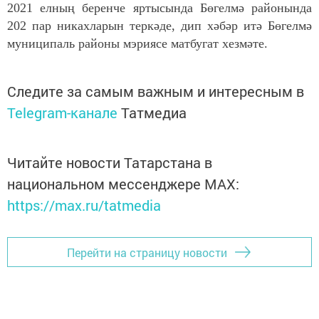
2021 елның беренче яртысында Бөгелмә районында
202 пар никахларын теркәде, дип хәбәр итә Бөгелмә
муниципаль районы мэриясе матбугат хезмәте.
Следите за самым важным и интересным в
Telegram-канале
Татмедиа
Читайте новости Татарстана в
национальном мессенджере MАХ:
https://max.ru/tatmedia
Перейти на страницу новости