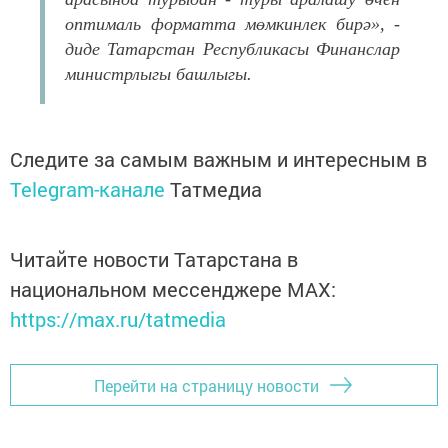
оптималь форматта мөмкинлек бирә», -
диде Татарстан Республикасы Финанслар
министрлыгы башлыгы.
Следите за самым важным и интересным в
Telegram-канале
Татмедиа
Читайте новости Татарстана в
национальном мессенджере MАХ:
https://max.ru/tatmedia
Перейти на страницу новости