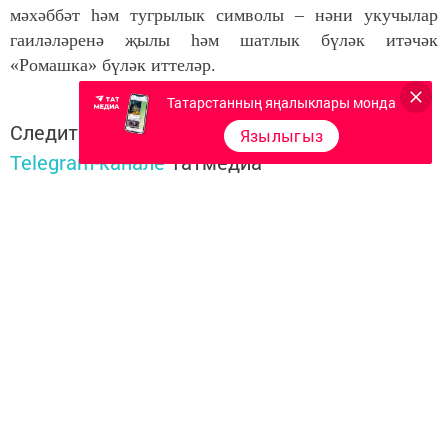
мәхәббәт һәм тугрылык символы – нәни укучылар
гаиләләренә җылы һәм шатлык бүләк итәчәк
«Ромашка» бүләк иттеләр.
Татарстанның яңалыклары монда
Следите за самым важным и интересным в
Язылыгыз
Telegram-канале
Татмедиа
Читайте новости Татарстана в
национальном мессенджере MАХ:
https://max.ru/tatmedia
Перейти на страницу новости