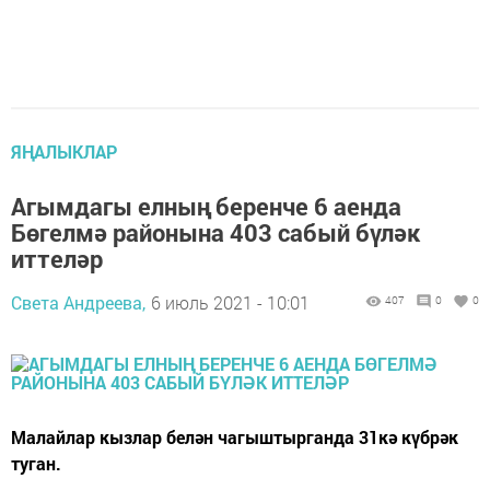
ЯҢАЛЫКЛАР
Агымдагы елның беренче 6 аенда
Бөгелмә районына 403 сабый бүләк
иттеләр
Света Андреева,
6 июль 2021 - 10:01
407
0
0
Малайлар кызлар белән чагыштырганда 31кә күбрәк
туган.