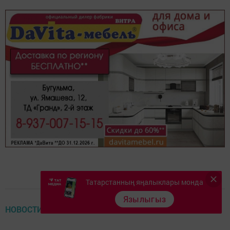
Татарстанның яңалыклары монда
Язылыгыз
НОВОСТИ