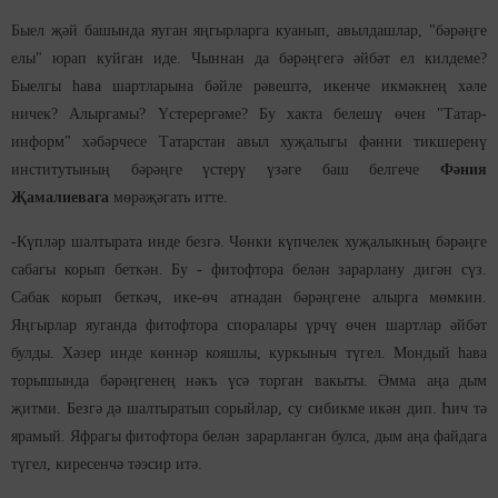
Быел җәй башында яуган яңгырларга куанып, авылдашлар, "бәрәңге
елы" юрап куйган иде. Чыннан да бәрәңгегә әйбәт ел килдеме?
Быелгы һава шартларына бәйле рәвештә, икенче икмәкнең хәле
ничек? Алыргамы? Үстерергәме? Бу хакта белешү өчен "Татар-
информ" хәбәрчесе Татарстан авыл хуҗалыгы фәнни тикшеренү
институтының бәрәңге үстерү үзәге баш белгече
Фәния
Җамалиевага
мөрәҗәгать итте.
-Күпләр шалтырата инде безгә. Чөнки күпчелек хуҗалыкның бәрәңге
сабагы корып беткән. Бу - фитофтора белән зарарлану дигән сүз.
Сабак корып беткәч, ике-өч атнадан бәрәңгене алырга мөмкин.
Яңгырлар яуганда фитофтора споралары үрчү өчен шартлар әйбәт
булды. Хәзер инде көннәр кояшлы, куркыныч түгел. Мондый һава
торышында бәрәңгенең нәкъ үсә торган вакыты. Әмма аңа дым
җитми. Безгә дә шалтыратып сорыйлар, су сибикме икән дип. Һич тә
ярамый. Яфрагы фитофтора белән зарарланган булса, дым аңа файдага
түгел, киресенчә тәэсир итә.