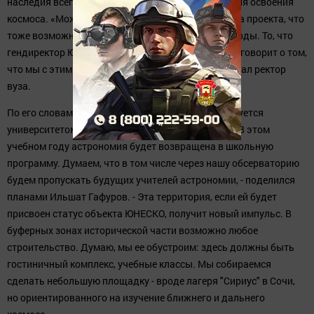
наследия всего того, что было сделано Россией для освоения
космоса. «Может, нам удастся объединить эти два проекта, что
тоже возможно. Сегодня обсуждались сами подходы. То, что
гендиректор ЮНЕСКО послушала и дала отмашку, говорит о том,
что мы с этими заявками начнем работать», - сказал ректор
вуза.
По его словам, территория обсерватории используется
университетом для популяризации астрономии. «В этом
учебном году астрономия будет возвращена в школьную
программу. Думаем, что в том числе через нашу обсерваторию
будем пропускать будущих учителей астрономии, - поделился
планами Ильшат Гафуров. - Эта территория, если ей будет
присвоен статус объекта ЮНЕСКО, получит новый импульс. В
буферных зонах исторической части возможно любое
строительство. Думаю, мы ее обустроим: здесь должны быть
гостиничный комплекс, учебные классы. Мы собираемся
сделать небольшую площадку - вроде лагеря "Сириус" в Сочи,
но ориентированного на изучение ближнего и дальнего