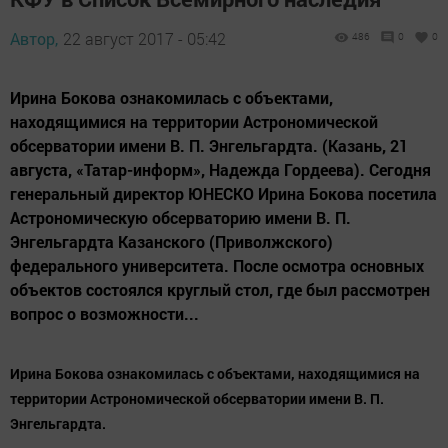
Автор,
22 август 2017 - 05:42
486
0
0
Ирина Бокова ознакомилась с объектами,
находящимися на территории Астрономической
обсерватории имени В. П. Энгельгардта. (Казань, 21
августа, «Татар-информ», Надежда Гордеева). Сегодня
генеральный директор ЮНЕСКО Ирина Бокова посетила
Астрономическую обсерваторию имени В. П.
Энгельгардта Казанского (Приволжского)
федерального университета. После осмотра основных
объектов состоялся круглый стол, где был рассмотрен
вопрос о возможности...
Ирина Бокова ознакомилась с объектами, находящимися на
территории Астрономической обсерватории имени В. П.
Энгельгардта.