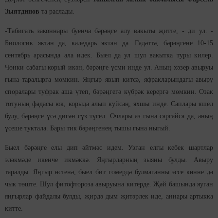
Зыятдинов
та раслады.
-Табигать законнары буенча бәрәңге алу вакыты җитте, - ди ул. -
Биологик яктан да, каледарь яктан да. Гадәттә, бәрәңгене 10-15
сентябрь арасында ала идек. Быел да ул шул вакытка туры килер.
Чөнки сабагы корый икән, бәрәңге үсми инде ул. Аның хәзер авыруы
гына таралырга мөмкин. Яңгыр явып китсә, яфракларындагы авыру
споралары туфрак аша үтеп, бәрәңгегә күбрәк керергә мөмкин. Озак
тотуның фадасы юк, корыда алып куйсаң, яхшы инде. Саплары яшел
булу, бәрәңге үсә дигән сүз түгел. Очлары аз гына саргайса да, аның
үсеше туктала. Бары тик бәрәңгенең тышы гына ныгый.
Быел бәрәңге елы дип әйтмәс идем. Узган елгы кебек шартлар
эләкмәде икенче икмәккә. Яңгырларның зыяны булды. Авыру
таралды. Яңгыр өстенә, быел бит гомердә булмаганны эссе көнне дә
чык төште. Шул фитофтороза авыруына китерде. Җәй башында яуган
яңгырлар файдалы булды, җирдә дым җитәрлек иде, аннары артыкка
китте.