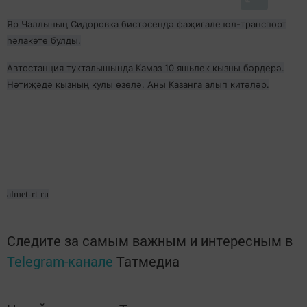
Яр Чаллының Сидоровка бистәсендә фаҗигале юл-транспорт
һәлакәте булды.
Автостанция тукталышында Камаз 10 яшьлек кызны бәрдерә.
Нәтиҗәдә кызның кулы өзелә. Аны Казанга алып китәләр.
almet-rt.ru
Следите за самым важным и интересным в
Telegram-канале
Татмедиа