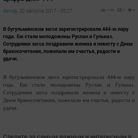
Автор,
22 августа 2017 - 05:27
1196
0
0
В бугульминском загсе зарегистрировали 444-ю пару
года. Ею стали молодожены Руслан и Гульназ.
Сотрудники загса поздравили жениха и невесту с Днем
бракосочетания, пожелали им счастья, радости и
удачи.
В бугульминском загсе зарегистрировали 444-ю пару
года. Ею стали молодожены Руслан и Гульназ.
Сотрудники загса поздравили жениха и невесту с
Днем бракосочетания, пожелали им счастья, радости и
удачи.
Следите за самым важным и интересным в