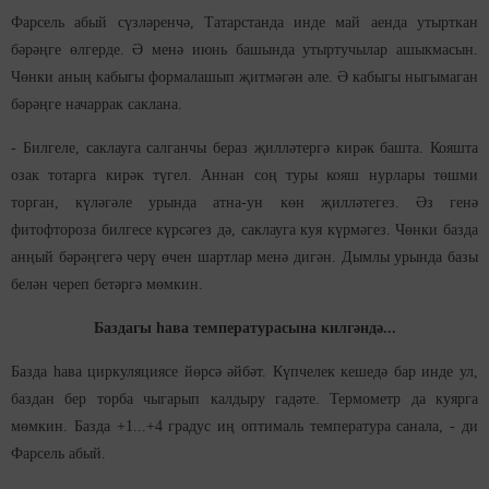
Фарсель абый сүзләренчә, Татарстанда инде май аенда утырткан
бәрәңге өлгерде. Ә менә июнь башында утыртучылар ашыкмасын.
Чөнки аның кабыгы формалашып җитмәгән әле. Ә кабыгы ныгымаган
бәрәңге начаррак саклана.
- Билгеле, саклауга салганчы бераз җилләтергә кирәк башта. Кояшта
озак тотарга кирәк түгел. Аннан соң туры кояш нурлары төшми
торган, күләгәле урында атна-ун көн җилләтегез. Әз генә
фитофтороза билгесе күрсәгез дә, саклауга куя күрмәгез. Чөнки базда
анңый бәрәңгегә черү өчен шартлар менә дигән. Дымлы урында базы
белән череп бетәргә мөмкин.
Баздагы һава температурасына килгәндә...
Базда һава циркуляциясе йөрсә әйбәт. Күпчелек кешедә бар инде ул,
баздан бер торба чыгарып калдыру гадәте. Термометр да куярга
мөмкин. Базда +1...+4 градус иң оптималь температура санала, - ди
Фарсель абый.