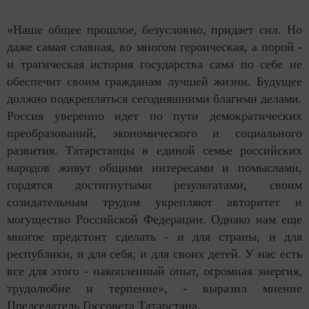
«Наше общее прошлое, безусловно, придает сил. Но
даже самая славная, во многом героическая, а порой -
и трагическая история государства сама по себе не
обеспечит своим гражданам лучшей жизни. Будущее
должно подкрепляться сегодняшними благими делами.
Россия уверенно идет по пути демократических
преобразований, экономического и социального
развития. Татарстанцы в единой семье российских
народов живут общими интересами и помыслами,
гордятся достигнутыми результатами, своим
созидательным трудом укрепляют авторитет и
могущество Российской Федерации. Однако нам еще
многое предстоит сделать - и для страны, и для
республики, и для себя, и для своих детей. У нас есть
все для этого - накопленный опыт, огромная энергия,
трудолюбие и терпение», - выразил мнение
Председатель Госсовета Татарстана.