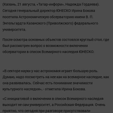
(Казань, 21 августа, «Татар-информ», Надежда Гордеева).
Сегодня генеральный директор ЮНЕСКО Ирина Бокова
посетила Астрономическую обсерваторию имени В. П.
Энгельгардта Казанского (Приволжского) федерального
университета.
После осмотра основных объектов состоялся круглый стол, где
был рассмотрен вопрос о возможности включении
обсерватории в список Всемирного наследия ЮНЕСКО.
«В секторе науки у нас астрономия играет большую роль.
Думаю, надо посмотреть на нее как на всемирное наследие, как
она развивалась. Сейчас есть понимание значимости
культурного наследия», - отметила Ирина Бокова.
«С инициативой о включении в список Всемирного наследия
выходит не сам университет, а Российская Федерация. Очень
приятно, что сегодня при разговоре присутствовали