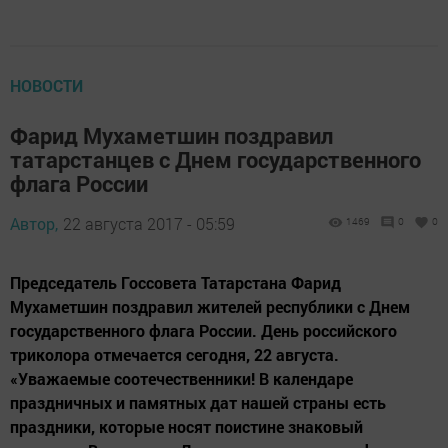
НОВОСТИ
Фарид Мухаметшин поздравил
татарстанцев с Днем государственного
флага России
Автор,
22 августа 2017 - 05:59
1469
0
0
Председатель Госсовета Татарстана Фарид
Мухаметшин поздравил жителей республики с Днем
государственного флага России. День российского
триколора отмечается сегодня, 22 августа.
«Уважаемые соотечественники! В календаре
праздничных и памятных дат нашей страны есть
праздники, которые носят поистине знаковый