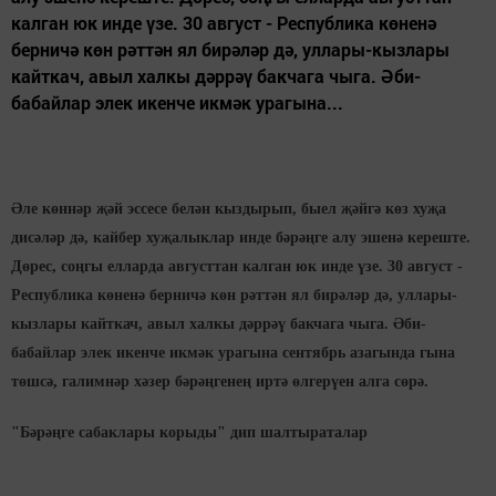
калган юк инде үзе. 30 август - Республика көненә
берничә көн рәттән ял бирәләр дә, уллары-кызлары
кайткач, авыл халкы дәррәү бакчага чыга. Әби-
бабайлар элек икенче икмәк урагына...
Әле көннәр җәй эссесе белән кыздырып, быел җәйгә көз хуҗа
дисәләр дә, кайбер хуҗалыклар инде бәрәңге алу эшенә кереште.
Дөрес, соңгы елларда августтан калган юк инде үзе. 30 август -
Республика көненә берничә көн рәттән ял бирәләр дә, уллары-
кызлары кайткач, авыл халкы дәррәү бакчага чыга. Әби-
бабайлар элек икенче икмәк урагына сентябрь азагында гына
төшсә, галимнәр хәзер бәрәңгенең иртә өлгерүен алга сөрә.
"Бәрәңге сабаклары корыды" дип шалтыраталар