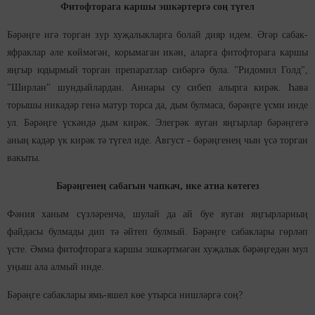
Фитофторага каршы эшкәртергә соң түгел
Бәрәңге игә торган зур хуҗалыкларга болай дияр идем. Әгәр сабак-
яфраклар әле көймәгән, корымаган икән, аларга фитофторага каршы
яңгыр юдырмый торган препаратлар сибәргә була. "Ридомил Голд",
"Ширлан" шундыйлардан. Аннары су сибеп алырга кирәк. Һава
торышы никадәр генә матур торса да, дым булмаса, бәрәңге үсми инде
ул. Бәрәңге үскәндә дым кирәк. Элегрәк яуган яңгырлар бәрәңгегә
аның кадәр үк кирәк тә түгел иде. Август - бәрәңгенең чын үсә торган
вакыты.
Бәрәңгенең сабагын чапкач, ике атна көтегез
Фәния ханым сүзләренчә, шулай да ай буе яуган яңгырларның
файдасы булмады дип тә әйтеп булмый. Бәрәңге сабаклары гөрләп
үсте. Әмма фитофторага каршы эшкәртмәгән хуҗалык бәрәңгедән мул
уңыш ала алмый инде.
Бәрәңге сабаклары ямь-яшел көе утырса нишләргә соң?