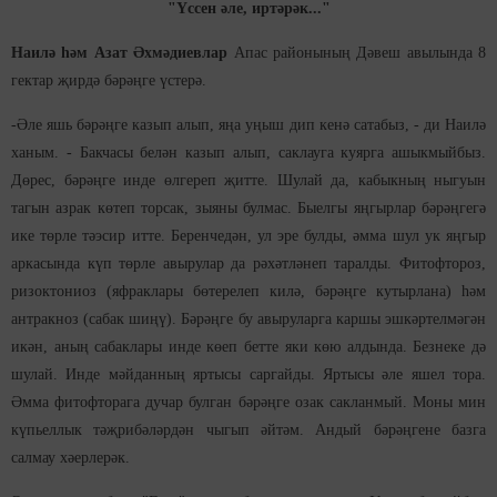
"Үссен әле, иртәрәк..."
Наилә һәм Азат Әхмәдиевлар
Апас районының Дәвеш авылында 8
гектар җирдә бәрәңге үстерә.
-Әле яшь бәрәңге казып алып, яңа уңыш дип кенә сатабыз, - ди Наилә
ханым. - Бакчасы белән казып алып, саклауга куярга ашыкмыйбыз.
Дөрес, бәрәңге инде өлгереп җитте. Шулай да, кабыкның ныгуын
тагын азрак көтеп торсак, зыяны булмас. Быелгы яңгырлар бәрәңгегә
ике төрле тәэсир итте. Беренчедән, ул эре булды, әмма шул ук яңгыр
аркасында күп төрле авырулар да рәхәтләнеп таралды. Фитофтороз,
ризоктониоз (яфраклары бөтерелеп килә, бәрәңге кутырлана) һәм
антракноз (сабак шиңү). Бәрәңге бу авыруларга каршы эшкәртелмәгән
икән, аның сабаклары инде көеп бетте яки көю алдында. Безнеке дә
шулай. Инде мәйданның яртысы саргайды. Яртысы әле яшел тора.
Әмма фитофторага дучар булган бәрәңге озак сакланмый. Моны мин
күпьеллык тәҗрибәләрдән чыгып әйтәм. Андый бәрәңгене базга
салмау хәерлерәк.