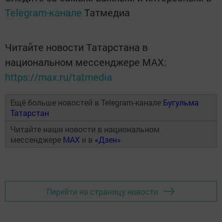
Telegram-канале
Татмедиа
Читайте новости Татарстана в
национальном мессенджере MАХ:
https://max.ru/tatmedia
Ещё больше новостей в Telegram-канале
Бугульма
Татарстан
Читайте наши новости в национальном
мессенджере
MAX
и в
«Дзен»
Перейти на страницу новости