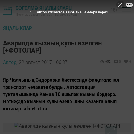
БӨГЕЛМӘ ЯҢАЛЫКЛАРЫ
16+
3
Автоматическое закрытие баннера через
"Бөгелмә авазы" газетасы - Бөгелмә районы
ЯҢАЛЫКЛАР
Авариядә кызның кулы өзелгән
[+ФОТОЛАР]
Автор,
22 август 2017 - 06:37
952
0
0
Яр Чаллының Сидоровка бистәсендә фаҗигале юл-
транспорт һәлакәте булды. Автостанция
тукталышында Камаз 10 яшьлек кызны бәрдерә.
Нәтиҗәдә кызның кулы өзелә. Аны Казанга алып
китәләр. almet-rt.ru