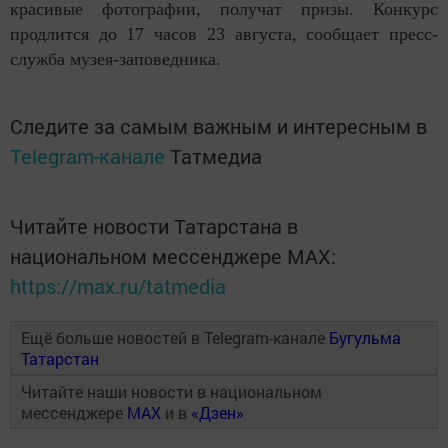
красивые фотографии, получат призы. Конкурс
продлится до 17 часов 23 августа, сообщает пресс-
служба музея-заповедника.
Следите за самым важным и интересным в
Telegram-канале
Татмедиа
Читайте новости Татарстана в
национальном мессенджере MАХ:
https://max.ru/tatmedia
Ещё больше новостей в Telegram-канале
Бугульма
Татарстан
Читайте наши новости в национальном
мессенджере
MAX
и в
«Дзен»