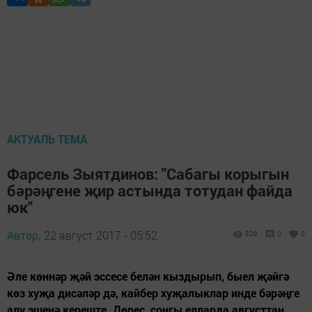
АКТУАЛЬ ТЕМА
Фарсель Зыятдинов: "Сабагы корыгын
бәрәңгене җир астында тотудан файда
юк"
Автор,
22 август 2017 - 05:52
828
0
0
Әле көннәр җәй эссесе белән кыздырып, быел җәйгә
көз хуҗа дисәләр дә, кайбер хуҗалыклар инде бәрәңге
алу эшенә кереште. Дөрес, соңгы елларда августтан