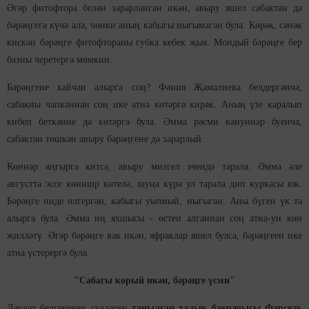
Әгәр фитофтора белән зарарланган икән, авыру яшел сабактан да
бәрәңгегә күчә ала, чөнки аның кабыгы ныгымаган була. Көрәк, сәнәк
кискән бәрәңге фитофтораны губка кебек җыя. Мондый бәрәңге бер
базны черетергә мөмкин.
Бәрәңгене кайчан алырга соң? Фәния Җамалиева белдергәнчә,
сабакны чапканнан соң ике атна көтәргә кирәк. Аның үзе каралып
кибеп беткәнне дә көтәргә була. Әмма рәсми кануннар буенча,
сабактан төшкән авыру бәрәңгене дә зарарлый.
Көннәр яңгырга китсә, авыру мизгел эчендә тарала. Әмма әле
августта эссе көнншр көтелә, шуңа күрә ул тарала дип куркасы юк.
Бәрәңге инде өлгергән, кабыгы уылмый, ныгыган. Аны бүген үк тә
алырга була. Әмма иң яхшысы - өстен алганнан соң атна-ун көн
җилләтү. Әгәр бәрәңге вак икән, яфраклар яшел булса, бәрәңгеен ике
атна үстерергә була.
"Сабагы корый икән, бәрәңге үсми"
Дәүләт белгеченең сүзләрен
танылган халык бакчачысы Фарсель