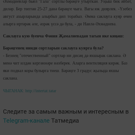
Әхмәдиевлар быел "Гала" сортлы бәрәңге утырткан. Уңыш бик әйбәт,
диләр. Бер төптән 25-27 данә бәрәңге чыга. Вагы юк диярлек. -Үзебез
август ахырларында алырбыз дип торабыз. Әмма саклауга куяр өчен
алырга иртәрәк әле, әзрәк үссә дә була, - ди Наилә Әхмәдиева.
Саклауга кую буенча Фәния Җамалиевадан тагын ике киңәш:
Бәрәңгенең нинди сортларын саклауга куярга була?
- Безнең "отечественный" сортлар ни дисәң дә яхшырак саклана. Ә
менә чит илдән кергәннәре нәзберек. Аларга вентиляция кирәк. Баз
яки подвал коры булырга тиеш. Бәрәңге 3 градус җылыда яхшы
саклана.
ЧЫГАНАК: http://intertat.tatar
Следите за самым важным и интересным в
Telegram-канале
Татмедиа