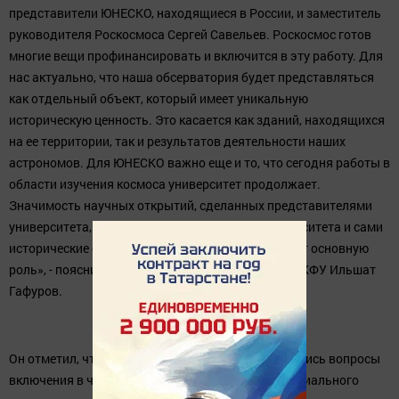
представители ЮНЕСКО, находящиеся в России, и заместитель
руководителя Роскосмоса Сергей Савельев. Роскосмос готов
многие вещи профинансировать и включится в эту работу. Для
нас актуально, что наша обсерватория будет представляться
как отдельный объект, который имеет уникальную
историческую ценность. Это касается как зданий, находящихся
на ее территории, так и результатов деятельности наших
астрономов. Для ЮНЕСКО важно еще и то, что сегодня работы в
области изучения космоса университет продолжает.
Значимость научных открытий, сделанных представителями
университета, сегодняшние исследования университета и сами
исторические объекты - эти составляющие играют основную
роль», - пояснил в беседе с журналистами ректор КФУ Ильшат
Гафуров.
Он отметил, что на круглом столе также обсуждались вопросы
включения в число объектов Всемирного нематериального