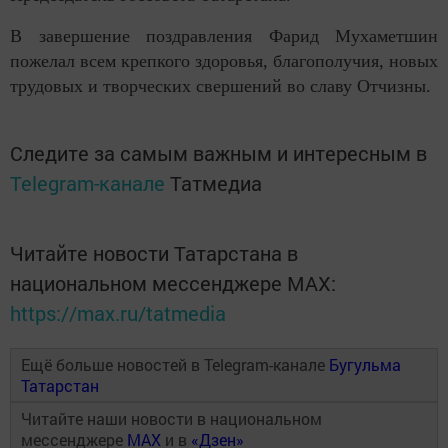
В завершение поздравления Фарид Мухаметшин
пожелал всем крепкого здоровья, благополучия, новых
трудовых и творческих свершений во славу Отчизны.
Следите за самым важным и интересным в
Telegram-канале
Татмедиа
Читайте новости Татарстана в
национальном мессенджере MАХ:
https://max.ru/tatmedia
Ещё больше новостей в Telegram-канале
Бугульма
Татарстан
Читайте наши новости в национальном
мессенджере
MAX
и в
«Дзен»