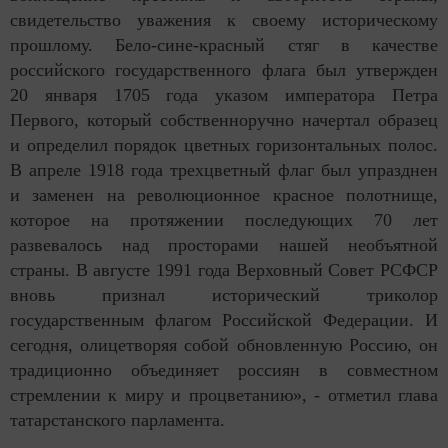
свидетельство уважения к своему историческому
прошлому. Бело-сине-красный стяг в качестве
российского государственного флага был утвержден
20 января 1705 года указом императора Петра
Первого, который собственноручно начертал образец
и определил порядок цветных горизонтальных полос.
В апреле 1918 года трехцветный флаг был упразднен
и заменен на революционное красное полотнище,
которое на протяжении последующих 70 лет
развевалось над просторами нашей необъятной
страны. В августе 1991 года Верховный Совет РСФСР
вновь признал исторический триколор
государственным флагом Российской Федерации. И
сегодня, олицетворяя собой обновленную Россию, он
традиционно объединяет россиян в совместном
стремлении к миру и процветанию», - отметил глава
татарстанского парламента.