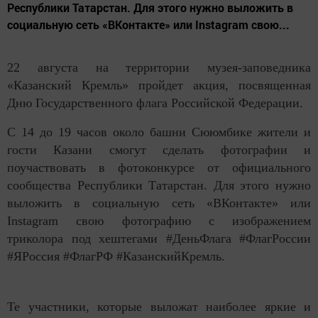
Республики Татарстан. Для этого нужно выложить в
социальную сеть «ВКонтакте» или Instagram свою...
22 августа на территории музея-заповедника
«Казанский Кремль» пройдет акция, посвященная
Дню Государственного флага Российской Федерации.
С 14 до 19 часов около башни Сююмбике жители и
гости Казани смогут сделать фотографии и
поучаствовать в фотоконкурсе от официального
сообщества Республики Татарстан. Для этого нужно
выложить в социальную сеть «ВКонтакте» или
Instagram свою фотографию с изображением
триколора под хештегами #ДеньФлага #ФлагРоссии
#ЯРоссия #ФлагРФ #КазанскийКремль.
Те участники, которые выложат наиболее яркие и