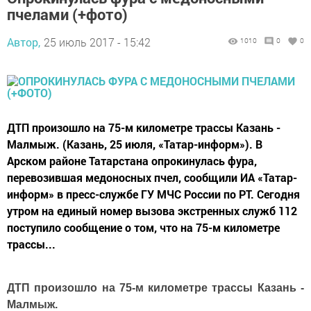
пчелами (+фото)
Автор,
25 июль 2017 - 15:42
1010
0
0
ДТП произошло на 75-м километре трассы Казань -
Малмыж. (Казань, 25 июля, «Татар-информ»). В
Арском районе Татарстана опрокинулась фура,
перевозившая медоносных пчел, сообщили ИА «Татар-
информ» в пресс-службе ГУ МЧС России по РТ. Сегодня
утром на единый номер вызова экстренных служб 112
поступило сообщение о том, что на 75-м километре
трассы...
ДТП произошло на 75-м километре трассы Казань -
Малмыж.