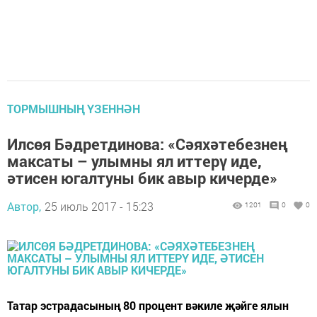
ТОРМЫШНЫҢ ҮЗЕННӘН
Илсөя Бәдретдинова: «Сәяхәтебезнең
максаты – улымны ял иттерү иде,
әтисен югалтуны бик авыр кичерде»
Автор,
25 июль 2017 - 15:23
1201
0
0
Татар эстрадасының 80 процент вәкиле җәйге ялын