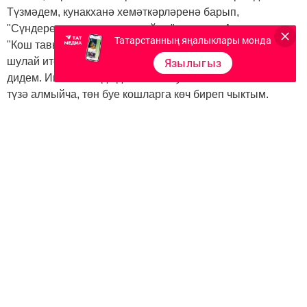
Түзмәдем, кунакханә хемәткәрләренә барып,
"Сүндерегез әле, нәрсә улый ул", - дидем. Алар миңа:
Татарстанның яңалыклары монда
"Кош тавышы ул, "брачный период" вакытында алар
шулай итеп сайрый", - диделәр. Ярар, изге эш икән,
Язылыгыз
дидем. Икенче төндә дә йоклап булмый бит! Тавышка
түзә алмыйча, төн буе кошларга көч биреп чыктым.
Нинди тавыш икәне соңыннан ачыкланды. Цикады дигән
чебен икән ул! Елына 2-3 көн, тиресен салганда, шундый
тавыш чыгара. 3-4 сантиметрлы бөҗәк! Ә төрекләр
үзләре бу тавышка ияләшкән, ишетмиләр дә. Бишенче
тапкыр Төркиядә булдым, әмма моңа кадәр бер дә
ишеткәнем булмады.
Без кайтырга кузгалган көнне көчле җир тетрәүләре