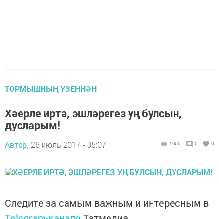
ТОРМЫШНЫҢ ҮЗЕННӘН
Хәерле иртә, эшләрегез уң булсын,
дусларым!
Автор,
26 июль 2017 - 05:07
1605
0
0
Следите за самым важным и интересным в
Telegram-канале
Татмедиа