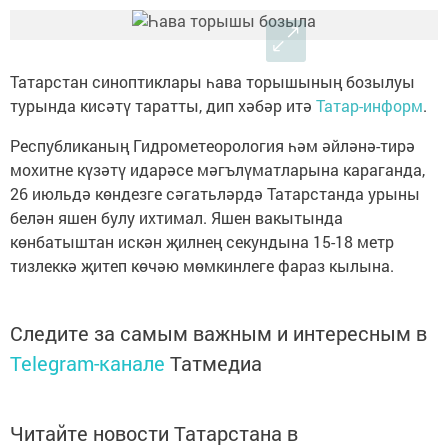
Татарстан синоптиклары һава торышының бозылуы
турында кисәтү таратты, дип хәбәр итә
Татар-информ
.
Республиканың Гидрометеорология һәм әйләнә-тирә
мохитне күзәтү идарәсе мәгълүматларына караганда,
26 июльдә көндезге сәгатьләрдә Татарстанда урыны
белән яшен булу ихтимал. Яшен вакытында
көнбатыштан искән җилнең секундына 15-18 метр
тизлеккә җитеп көчәю мөмкинлеге фараз кылына.
Следите за самым важным и интересным в
Telegram-канале
Татмедиа
Читайте новости Татарстана в