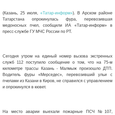
(Казань, 25 июля,
«Татар-информ»
). В Арском районе
Татарстана опрокинулась фура, перевозившая
медоносных пчел, сообщили ИА «Татар-информ» в
пресс-службе ГУ МЧС России по РТ.
Сегодня утром на единый номер вызова экстренных
служб 112 поступило сообщение о том, что на 75-м
километре трассы Казань - Малмыж произошло ДТП.
Водитель фуры «Мерседес», перевозивший ульи с
пчелами из Казани в Киров, не справился с управлением
и опрокинулся в кювет.
На место аварии выехали пожарные ПСЧ №107,