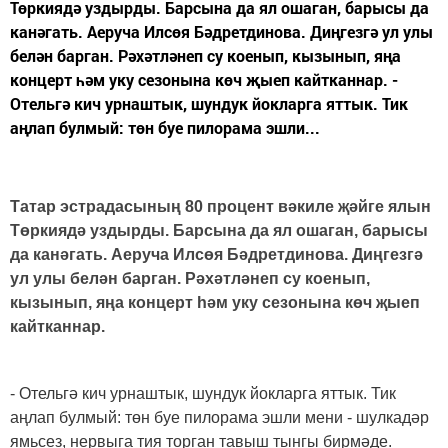
Төркиядә уздырды. Барсына да ял ошаган, барысы да
канәгать. Аеруча Илсөя Бәдретдинова. Диңгезгә ул улы
белән барган. Рәхәтләнеп су коенып, кызынып, яңа
концерт һәм уку сезонына көч җыеп кайтканнар. -
Отельгә кич урнаштык, шундук йокларга яттык. Тик
аңлап булмый: төн буе пилорама эшли...
Татар эстрадасының 80 процент вәкиле җәйге ялын
Төркиядә уздырды. Барсына да ял ошаган, барысы
да канәгать. Аеруча Илсөя Бәдретдинова. Диңгезгә
ул улы белән барган. Рәхәтләнеп су коенып,
кызынып, яңа концерт һәм уку сезонына көч җыеп
кайтканнар.
- Отельгә кич урнаштык, шундук йокларга яттык. Тик
аңлап булмый: төн буе пилорама эшли мени - шулкадәр
ямьсез, нервыга тия торган тавыш тынгы бирмәде.