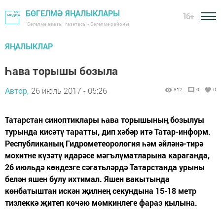
БӨГЕЛМӘ ЯҢАЛЫКЛАРЫ
16+
"Бөгелмә авазы" газетасы - Бөгелмә районы
ЯҢАЛЫКЛАР
Һава торышы бозыла
Автор,
26 июль 2017 - 05:26
812
0
0
Татарстан синоптиклары һава торышының бозылуы
турында кисәтү таратты, дип хәбәр итә Татар-информ.
Республиканың Гидрометеорология һәм әйләнә-тирә
мохитне күзәтү идарәсе мәгълүматларына караганда,
26 июльдә көндезге сәгатьләрдә Татарстанда урыны
белән яшен булу ихтимал. Яшен вакытында
көнбатыштан искән җилнең секундына 15-18 метр
тизлеккә җитеп көчәю мөмкинлеге фараз кылына.