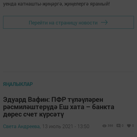
Перейти на страницу новости
ЯҢАЛЫКЛАР
Эдуард Вафин: ПФР түләүләрен
рәсмиләштерүдә Еш хата – банкта
дөрес счет күрсәтү
Света Андреева,
13 июль 2021 - 13:50
366
0
0