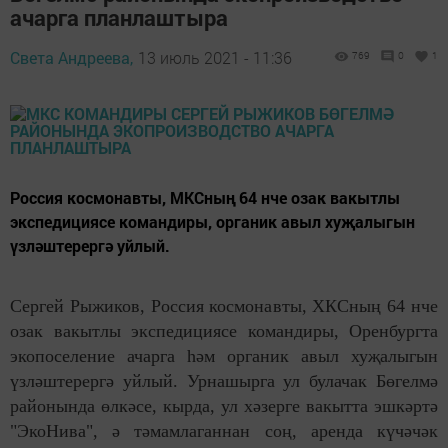
ачарга планлаштыра
Света Андреева,
13 июль 2021 - 11:36
769
0
1
Россия космонавты, МКСның 64 нче озак вакытлы
экспедициясе командиры, органик авыл хуҗалыгын
үзләштерергә уйлый.
Сергей Рыжиков, Россия космонавты, ХКСның 64 нче
озак вакытлы экспедициясе командиры, Оренбургта
экопоселение ачарга һәм органик авыл хуҗалыгын
үзләштерергә уйлый. Урнашырга ул булачак Бөгелмә
районында өлкәсе, кырда, ул хәзерге вакытта эшкәртә
"ЭкоНива", ә тәмамлаганнан соң, аренда күчәчәк