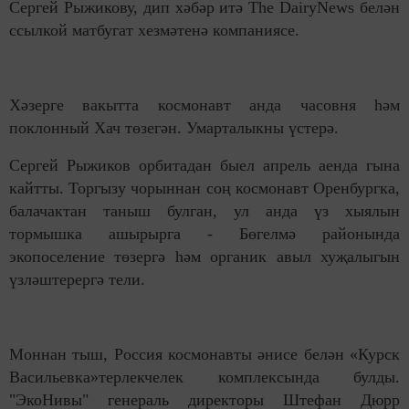
Сергей Рыжикову, дип хәбәр итә The DairyNews белән
ссылкой матбугат хезмәтенә компаниясе.
Хәзерге вакытта космонавт анда часовня һәм
поклонный Хач төзегән. Умарталыкны үстерә.
Сергей Рыжиков орбитадан быел апрель аенда гына
кайтты. Торгызу чорыннан соң космонавт Оренбургка,
балачактан таныш булган, ул анда үз хыялын
тормышка ашырырга - Бөгелмә районында
экопоселение төзергә һәм органик авыл хуҗалыгын
үзләштерергә тели.
Моннан тыш, Россия космонавты әнисе белән «Курск
Васильевка»терлекчелек комплексында булды.
"ЭкоНивы" генераль директоры Штефан Дюрр