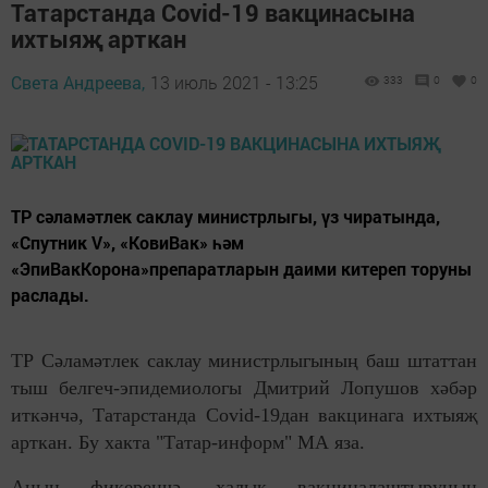
Татарстанда Covid-19 вакцинасына
ихтыяҗ арткан
Света Андреева,
13 июль 2021 - 13:25
333
0
0
ТР сәламәтлек саклау министрлыгы, үз чиратында,
«Спутник V», «КовиВак» һәм
«ЭпиВакКорона»препаратларын даими китереп торуны
раслады.
ТР Сәламәтлек саклау министрлыгының баш штаттан
тыш белгеч-эпидемиологы Дмитрий Лопушов хәбәр
иткәнчә, Татарстанда Covid-19дан вакцинага ихтыяҗ
арткан. Бу хакта "Татар-информ" МА яза.
Аның фикеренчә, халык вакциналаштыруның