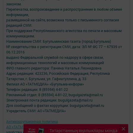
законом.
Перепечатка, воспроизведение и распространение в любом объеме
информации,
размещенной на сайте, возможна только с письменного согласия
редакций СМИ.
При поддержке Республиканского агентства по печати и массовым
коммуникациям.
Наименование СМИ: Бугульминская газета (город Бугульма)
№ свидетельства о регистрации СМИ, дата: ЭЛ № ФС 77 – 67939 от
06.12.2016
выдано Федеральной службой по надзору в сфере связи,
информационных технологий и массовых коммуникаций
ФИО главного редактора: Панина Наталья Леонидовна
Адрес редакции: 423236, Российская Федерация, Республика
Татарстан, г. Бугульма, ул. Гафиатуллина, д. 33
Филиал АО «ТАТМЕДИА» «Бугульма-информ»
Телефон редакции: 8 (85594) 4-81-22
Рекламный отдел: 8 (85594) 4-81-22, bugulgazeta@mail.ru
Электронная почта редакции: bugulgazeta@mail.ru
Для сообщений о фактах коррупции: bugulgazeta@mail.ru
Учредитель СМИ: АО «ТАТМЕДИА»
Антикоррупционная политика
АО «ТАТМЕДИА» использует «cookie»
для персонализации сервисов и
Татарстанның яңалыклары монда
удобства пользователей сайтом.