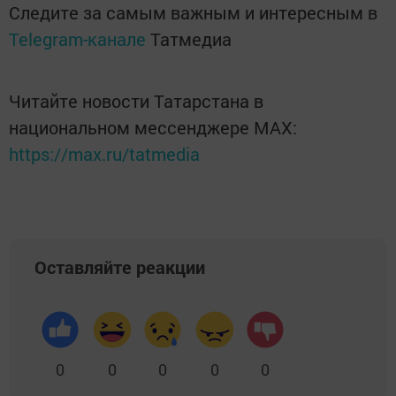
Следите за самым важным и интересным в
Telegram-канале
Татмедиа
Читайте новости Татарстана в
национальном мессенджере MАХ:
https://max.ru/tatmedia
Оставляйте реакции
0
0
0
0
0