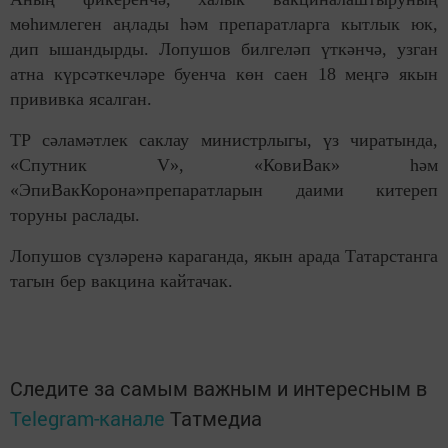
мөһимлеген аңлады һәм препаратларга кытлык юк,
дип ышандырды. Лопушов билгеләп үткәнчә, узган
атна күрсәткечләре буенча көн саен 18 меңгә якын
прививка ясалган.
ТР сәламәтлек саклау министрлыгы, үз чиратында,
«Спутник V», «КовиВак» һәм
«ЭпиВакКорона»препаратларын даими китереп
торуны раслады.
Лопушов сүзләренә караганда, якын арада Татарстанга
тагын бер вакцина кайтачак.
Следите за самым важным и интересным в
Telegram-канале
Татмедиа