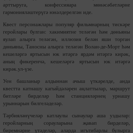
арттыруга, конфессияара мөнәсәбәтләрне
гармонияләштерүгә юнәлдерелгән иде.
Квест персонажлары популяр фильмнарның тискәре
геройлары булган: хакимиятне теләгән һәм дөньяны
яулап алырга теләгән, иллюзия белән яши торган
дөньяны, Таносны алырга теләгән Волан-де-Морт һәм
кешеләргә яртысын юк итәргә ярдәм итәргә кирәк,
аның фикеренчә, кешеләргә яртысын юк итәргә
кирәк.ул-үзе.
Уен башланыр алдыннан ачыш үткәрелде, анда
квестта катнашу кагыйдәләрен аңлаттылар, маршрут
битләре бирделәр һәм станцияләрнең урнашу
урыннарын билгеләделәр.
Тәрбияләнүчеләр катлаулы сынаулар аша уздылар:
геройларның сорауларына җавап бирделәр,
биремнәрне үтәделәр, аларда игътибарлы булырга