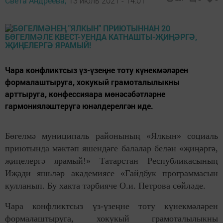
Света Андреева,
13 июль 2021 - 14:01
Чара конфликтсыз үз-үзеңне тоту күнекмәләрен
формалаштыруга, хокукый грамоталылыкны
арттыруга, конфессияара мөнәсәбәтләрне
гармонияләштерүгә юнәлдерелгән иде.
Бөгелмә муниципаль районының «Ялкын» социаль
приютында мәктәп яшендәге балалар белән «җиңәргә,
җиңелергә ярамый!» Татарстан Республикасының
Иҗади яшьләр академиясе «Гайдбук программасын
кулланып. Бу хакта тәрбияче О.и. Петрова сөйләде.
Чара конфликтсыз үз-үзеңне тоту күнекмәләрен
формалаштыруга, хокукый грамоталылыкны