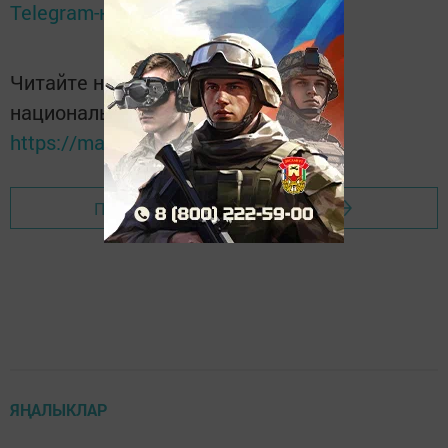
Telegram-канале
Татмедиа
Читайте новости Татарстана в
национальном мессенджере MАХ:
https://max.ru/tatmedia
Перейти на страницу новости
ЯҢАЛЫКЛАР