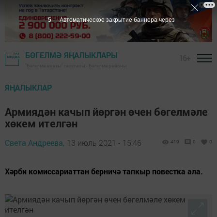
5
Автоматическое закрытие баннера через
БӨГЕЛМӘ ЯҢАЛЫКЛАРЫ
16+
"Бөгелмә авазы" газетасы - Бөгелмә районы
ЯҢАЛЫКЛАР
Армиядән качып йөргән өчен бөгелмәле
хөкем ителгән
Света Андреева,
13 июль 2021 - 15:46
419
0
0
Хәрби комиссариаттан берничә тапкыр повестка ала.