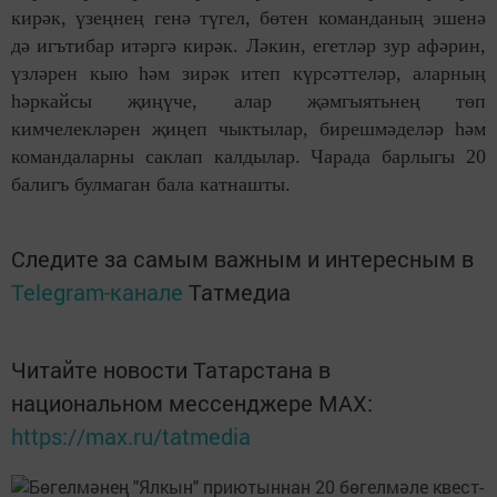
кирәк, үзеңнең генә түгел, бөтен команданың эшенә
дә игътибар итәргә кирәк. Ләкин, егетләр зур афәрин,
үзләрен кыю һәм зирәк итеп күрсәттеләр, аларның
һәркайсы җиңүче, алар җәмгыятьнең төп
кимчелекләрен җиңеп чыктылар, бирешмәделәр һәм
командаларны саклап калдылар. Чарада барлыгы 20
балигъ булмаган бала катнашты.
Следите за самым важным и интересным в
Telegram-канале
Татмедиа
Читайте новости Татарстана в
национальном мессенджере MАХ:
https://max.ru/tatmedia