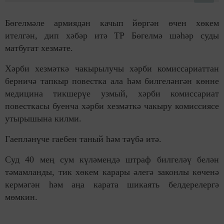
Бөгелмәле армиядән качып йөргән өчен хөкем
ителгән, дип хәбәр итә ТР Бөгелмә шәһәр суды
матбугат хезмәте.
Хәрби хезмәткә чакырылучы хәрби комиссариаттан
берничә тапкыр повестка ала һәм билгеләнгән көнне
медицина тикшерүе узмый, хәрби комиссариат
повесткасы буенча хәрби хезмәткә чакыру комиссиясе
утырышына килми.
Гаепләнүче гаебен таный һәм тәүбә итә.
Суд 40 мең сум күләмендә штраф билгеләү белән
тәмамланды, тик хөкем карары әлегә законлы көченә
кермәгән һәм аңа карата шикаять белдерелергә
мөмкин.