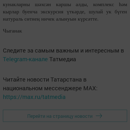
кунакларны шәхсән каршы алды, комплекс һәм
кырлар буенча экскурсия үткәрде, шулай ук бүген
натураль сөтнең ничек алынуын күрсәтте.
Чыганак
Следите за самым важным и интересным в
Telegram-канале
Татмедиа
Читайте новости Татарстана в
национальном мессенджере MАХ:
https://max.ru/tatmedia
Перейти на страницу новости