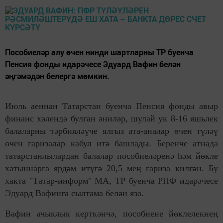
Пособиеләр алу өчен нинди шартларны ТР буенча
Пенсия фонды идарәчесе Эдуард Вафин белән
әңгәмәдән белергә мөмкин.
Июль аеннан Татарстан буенча Пенсия фонды авыр
финанс хәлендә булган әниләр, шулай ук 8-16 яшьлек
балаларны тәрбияләүче ялгыз ата-аналар өчен түләү
өчен гаризалар кабул итә башлады. Беренче атнада
татарстанлылардан балалар пособиеләренә һәм йөкле
хатыннарга ярдәм итүгә 20,5 мең гариза килгән. Бу
хакта "Татар-информ" МА, ТР буенча РПФ идарәчесе
Эдуард Вафинга сылтама белән яза.
Вафин ачыклык керткәнчә, пособиене йөклелекнең