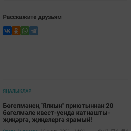
Расскажите друзьям
ЯҢАЛЫКЛАР
Бөгелмәнең "Ялкын" приютыннан 20
бөгелмәле квест-уенда катнашты-
җиңәргә, җиңелергә ярамый!
447
0
0