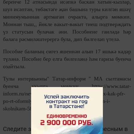
беренче 12 атнасында исәпкә баскан хатын-кызлар,
шул исәптән, төбәктәге җан башына туры килгән яшәү
минимумыннан артмаган очракта, алырга мөмкин.
Моннан тыш,, йөкле вакыт-вакыт тиеш подтверждать
үз статусын булачак әни. Пособиене гаиләдә һәр
балага рәсмиләштерергә була, дип билгеләп үтелә.
Пособие баланың сигез яшеннән алып 17 яшькә кадәр
түләнә. Пособие бер елга билгеләнә һәм гариза буенча
озайтыла.
Тулы интервьюны" Татар-информ " МА сылтамасы
буенча укырга мөмкин https://www.tatar-
inform.ru/news/aziotaz-i-osibki-v-zayavleniyax-kak-pfr-
po-rt-oformlyaet-posobiya-budushhim-mamam-i-
skolnikam-5828950
Следите за самым важным и интересным в