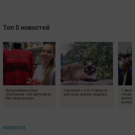
Топ 5 новостей
Бугульминка Алсу
Гороскоп с 3 по 9 августа
1 авгус
Султанова: «Не могу жить
для всех знаков зодиака
«Новые
без творчества»
эксплуа
исполня
НОВОСТИ