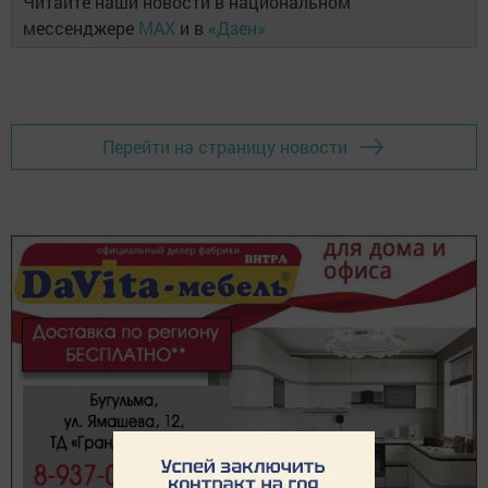
Читайте наши новости в национальном
мессенджере
MAX
и в
«Дзен»
Перейти на страницу новости