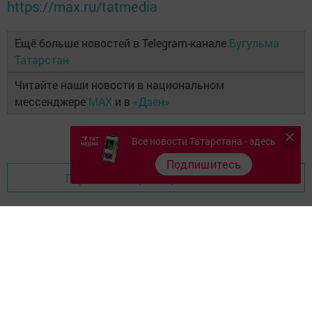
https://max.ru/tatmedia
Ещё больше новостей в Telegram-канале
Бугульма
Татарстан
Читайте наши новости в национальном
мессенджере
MAX
и в
«Дзен»
Все новости Татарстана - здесь
Подпишитесь
Перейти на страницу новости