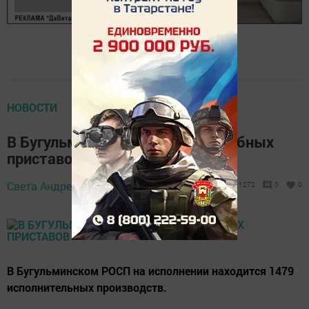
НОВОСТИ
В Бугульме состоялся рейд судебных
приставов
Света Андреева,
12 августа 2022 - 11:06
1272
0
0
В Бугульминском РОСП на исполнении находится 1479
исполнительных производств.