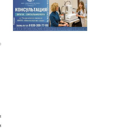
0
ы
м