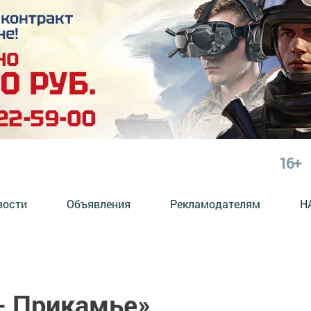
16+
вости
Объявления
Рекламодателям
Н
- Прикамье»