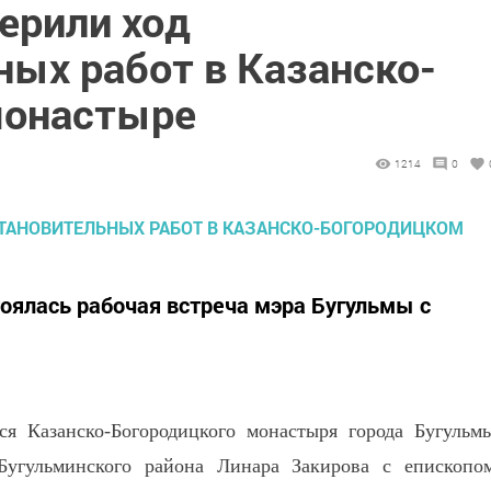
ерили ход
ных работ в Казанско-
монастыре
1214
0
оялась рабочая встреча мэра Бугульмы с
ся Казанско-Богородицкого монастыря города Бугульм
 Бугульминского района Линара Закирова с епископо