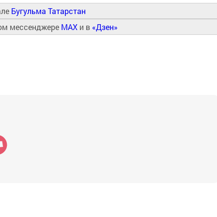
але
Бугульма Татарстан
ном мессенджере
MAX
и в
«Дзен»