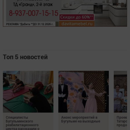
Топ 5 новостей
Специалисты
Анонс мероприятий в
Проект 
Бугульминского
Бугульме на выходные
Татарст
реабилитационного
продолж
центра рассказали о