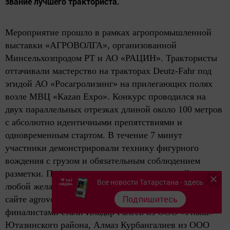
звание лучшего тракториста.
Мероприятие прошло в рамках агропромышленной
выставки «АГРОВОЛГА», организованной
Минсельхозпродом РТ и АО «РАЦИН». Трактористы
оттачивали мастерство на тракторах Deutz-Fahr под
эгидой АО «Росагролизинг» на прилегающих полях
возле МВЦ «Кazan Expo». Конкурс проводился на
двух параллельных отрезках длиной около 100 метров
с абсолютно идентичными препятствиями и
одновременным стартом. В течение 7 минут
участники демонстрировали технику фигурного
вождения с грузом и обязательным соблюдением
разметки. Поболеть за тракториста своего района мог
Все новости Татарстана - здесь
любой желающий, зарегистрировавшийся заранее на
Подпишитесь
сайте agrovolga.org. По итогам двух дней
финалистами стали Ильдар Галеев из ООО «Уныш»
Ютазинского района, Алмаз Курбангалиев из ООО