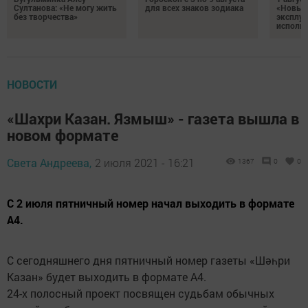
Султанова: «Не могу жить
для всех знаков зодиака
«Новые
без творчества»
эксплуа
исполня
НОВОСТИ
«Шахри Казан. Язмыш» - газета вышла в
новом формате
Света Андреева,
2 июля 2021 - 16:21
1367
0
0
С 2 июля пятничный номер начал выходить в формате
А4.
С сегодняшнего дня пятничный номер газеты «Шәһри
Казан» будет выходить в формате А4.
24-х полосный проект посвящен судьбам обычных