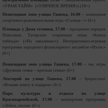
«УРАМ-ТАЙМ» («УЛИЧНОЕ ВРЕМЯ») (18+)
Пешеходная зона улицы Гашека, 16.00
–
командная
спортивно-развлекательная игра «Солнце +» (6+)
Площадь у Дома техники, 17.00
– праздники народов
Поволжья. Татарские старинные игры «Капка
т
ө
бендә» («На завалинке»). Интерактивно-игровая
программа народного фольклорного ансамбля «Ихлас»
(6+)
Пешеходная зона улицы Гашека, 17.00
–
час игры
«Дружная семья – крепкая семья» (6+)
Лекторий на улице Гашека, 17.00
–
букроссинг
«Возьми книгу в подарок» (6+)
Парк культуры и отдыха на улице
Красноармейской, 17.00
–
концертная программа
«Лейся, песня» (6+)