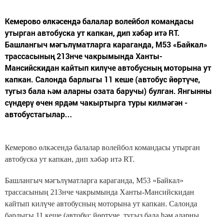
Кемерово өлкәсендә балалар волейбол командасы
утырган автобуска ут капкан, дип хәбәр итә RT.
Башлангыч мәгълүматларга караганда, М53 «Байкал»
трассасының 213нче чакрымында Ханты-
Мансийскидан кайтып килүче автобусның моторына ут
капкан. Салонда барлыгы 11 кеше (автобус йөртүче,
тугыз бала һәм аларны озата баручы) булган. Янгынны
сүндерү өчен ярдәм чакыртырга туры килмәгән -
автобустагылар...
Кемерово өлкәсендә балалар волейбол командасы утырган
автобуска ут капкан, дип хәбәр итә RT.
Башлангыч мәгълүматларга караганда, М53 «Байкал»
трассасының 213нче чакрымында Ханты-Мансийскидан
кайтып килүче автобусның моторына ут капкан. Салонда
барлыгы 11 кеше (автобус йөртүче, тугыз бала һәм аларны