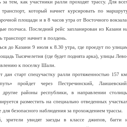
 за тем, как участники ралли проходят трассу. Для все
транспорт, который начнет курсировать по маршрут
арочной площади и в 8 часов утра от Восточного вокзала
дые полчаса. Последний рейс запланирован из Казани н
ь транспорт начнет в полдень.
ся до Казани 9 июля к 8.30 утра, где проедут по улица
щадь Тысячелетия (где будет поднята арка), улицы Лево
равлению к поселку Шали.
т дан старт спецучастку ралли протяженностью 157 км
уть» пройдет через Пестречинский, Лаишевский
 другие районы республики, в направлении столиц
ируется разместить на специально отведенных участка
е для безопасного наблюдения за прохождением трассы.
, зрители увидят заезды в классе джипов, багги 