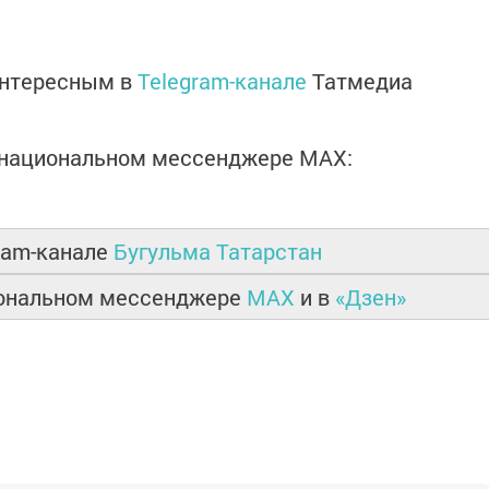
интересным в
Telegram-канале
Татмедиа
в национальном мессенджере MАХ:
ram-канале
Бугульма Татарстан
иональном мессенджере
MAX
и в
«Дзен»