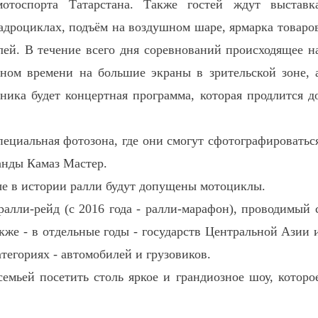
отоспорта Татарстана. Также гостей ждут выставк
вадроциклах, подъём на воздушном шаре, ярмарка товаро
ей. В течение всего дня соревнований происходящее н
ьном времени на большие экраны в зрительской зоне, 
дника будет концертная программа, которая продлится д
пециальная фотозона, где они смогут сфотографироватьс
анды Камаз Мастер.
е в истории ралли будут допущены мотоциклы.
лли-рейд (с 2016 года - ралли-марафон), проводимый 
акже - в отдельные годы - государств Центральной Азии 
атегориях - автомобилей и грузовиков.
мьей посетить столь яркое и грандиозное шоу, которо