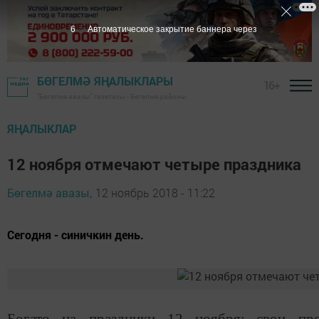
5
Автоматическое закрытие баннера через
БӨГЕЛМӘ ЯҢАЛЫКЛАРЫ
16+
"Бөгелмә авазы" газетасы - Бөгелмә районы
ЯҢАЛЫКЛАР
12 ноября отмечают четыре праздника
Бөгелмә авазы,
12 ноябрь 2018 - 11:22
Сегодня - синичкин день.