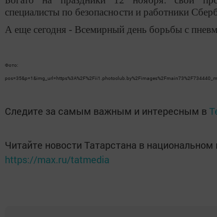
Богато на праздники 12 ноября:
свои пр
специалисты по безопасности и работники Сберб
А еще сегодня - Всемирный день борьбы с пневм
Фот
pos=35&p=1&img_url=https%3A%2F%2Fii1.photoclub.by%2Fimages%2Fmain73%2F734440
Следите за самым важным и интересным в
T
Читайте новости Татарстана в национальном
https://max.ru/tatmedia