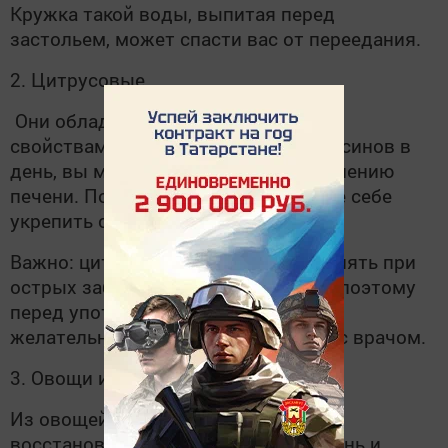
Кружка такой воды, выпитая перед
застольем, может спасти вас от переедания.
2. Цитрусовые
Они обладают антиоксидантными
свойствами. Употребляя пару апельсинов в
день, вы можете помочь восстановлению
печени. Помимо этого, вы поможете себе
укрепить собственный иммунитет.
Важно: цитрусовые нельзя употреблять при
острых заболеваниях органов ЖКТ, поэтому
перед употреблением этих фруктов
желательно проконсультироваться с врачом.
3. Овощи и зелень
Из овощей отличное влияние на
восстановление печени окажет зелень и