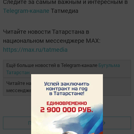
Следите за самым важным и интересным в
Telegram-канале
Татмедиа
Читайте новости Татарстана в
национальном мессенджере MАХ:
https://max.ru/tatmedia
Ещё больше новостей в Telegram-канале
Бугульма
Татарстан
Читайте наши новости в национальном
мессенджере
MAX
и в
«Дзен»
Перейти на страницу новости