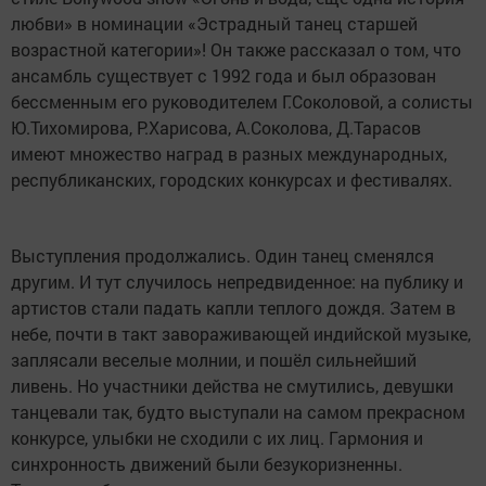
любви» в номинации «Эстрадный танец старшей
возрастной категории»! Он также рассказал о том, что
ансамбль существует с 1992 года и был образован
бессменным его руководителем Г.Соколовой, а солисты
Ю.Тихомирова, Р.Харисова, А.Соколова, Д.Тарасов
имеют множество наград в разных международных,
республиканских, городских конкурсах и фестивалях.
Выступления продолжались. Один танец сменялся
другим. И тут случилось непредвиденное: на публику и
артистов стали падать капли теплого дождя. Затем в
небе, почти в такт завораживающей индийской музыке,
заплясали веселые молнии, и пошёл сильнейший
ливень. Но участники действа не смутились, девушки
танцевали так, будто выступали на самом прекрасном
конкурсе, улыбки не сходили с их лиц. Гармония и
синхронность движений были безукоризненны.