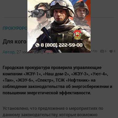
ПРОКУРОРСКИЕ ПРОВЕРКИ
Для кого законы писаны?
Автор,
27 июня 2012 - 04:50
1733
0
0
Городская прокуратура проверила управляющие
компании «ЖЭУ-1», «Наш дом-2», «ЖЭУ-3», «Уют-4»,
«Тан», «ЖЭУ-6», «Спектр», ТСЖ «Нефтяник» на
соблюдение законодательства об энергосбережении и
повышении энергетической эффективности.
Установлено, что предложения о мероприятиях по
данному законодательству, которые возможно