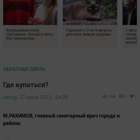
Бугульминка Алсу
Гороскоп с 3 по 9 августа
1 авгус
Султанова: «Не могу жить
для всех знаков зодиака
«Новые
без творчества»
эксплуа
исполня
ОБРАТНАЯ СВЯЗЬ
Где купаться?
Автор,
27 июня 2012 - 04:39
1648
0
0
М.РАХИМОВ, главный санитарный врач города и
района: