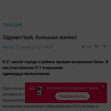
ТЕМА ДНЯ
Здравствуй, большая жизнь!
Автор,
27 июня 2012 - 04:37
1420
0
0
В 21 школе города и района прошли выпускные балы. В
них участвовали 517 вчерашних
одиннадцатиклассников.
Один из выпускных вечеров состоялся в лицее-
Все новости Татарстана - здесь
интернате, где в числе почетных гостей были глава
Подпишитесь
муниципального района, мэр города И.Касымов,
начальник управления образованием В.Кульбеда и