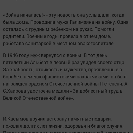
«Война началась!» - эту новость она услышала, когда
была дома. Проводила мужа Галимзяна на войну. Одна
осталась с грудным ребенком на руках. Помогли
родители. Военные годы провела в отчем доме,
работала санитаркой в местном эвакогоспитале.
В 1946 году муж вернулся с войны. В тот день
пятилетний Альберт в первый раз увидел своего отца.
За храбрость, стойкость и мужество, проявленные в
борьбе с немецко-фашистскими захватчиками, он был
награжден орденом Отечественной войны II степени. А
С.Хаирова удостоена медали «За доблестный труд в
Великой Отечественной войне».
И.Касымов вручил ветерану памятные подарки,
пожелал долгих лет жизни, здоровья и благополучия.
После чего принял участие в торжественной церемонии