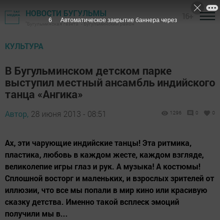
НОВОСТИ БУГУЛЬМЫ
16+
4
Автоматическое закрытие баннера через
"Бугульминская газета" - Бугульминский район
КУЛЬТУРА
В Бугульминском детском парке
выступил местный ансамбль индийского
танца «Ангика»
Автор,
28 июня 2013 - 08:51
1296
0
0
Ах, эти чарующие индийские танцы! Эта ритмика,
пластика, любовь в каждом жесте, каждом взгляде,
великолепие игры глаз и рук. А музыка! А костюмы!
Сплошной восторг и маленьких, и взрослых зрителей от
иллюзии, что все мы попали в мир кино или красивую
сказку детства. Именно такой всплеск эмоций
получили мы в...