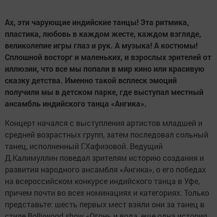
Ах, эти чарующие индийские танцы! Эта ритмика,
пластика, любовь в каждом жесте, каждом взгляде,
великолепие игры глаз и рук. А музыка! А костюмы!
Сплошной восторг и маленьких, и взрослых зрителей от
иллюзии, что все мы попали в мир кино или красивую
сказку детства. Именно такой всплеск эмоций
получили мы в детском парке, где выступал местный
ансамбль индийского танца «Ангика».
Концерт начался с выступления артистов младшей и
средней возрастных групп, затем последовал сольный
танец, исполненный Г.Хафизовой. Ведущий
Д.Калимуллин поведал зрителям историю создания и
развития народного ансамбля «Ангика», о его победах
на всероссийском конкурсе индийского танца в Уфе,
причем почти во всех номинациях и категориях. Только
представьте: шесть первых мест взяли они за танец в
стиле Bollywood show «Огонь и вода, еще одна история