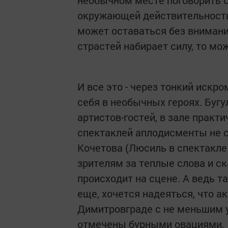
необычном месте поговорить с
окружающей действительностью
может оставаться без внимани
страстей набирает силу, то мо
И все это - через тонкий искр
себя в необычных героях. Буг
артистов-гостей, в зале практ
спектаклей аплодисменты не с
Кочетова (Люсиль в спектакле
зрителям за теплые слова и ска
происходит на сцене. А ведь та
еще, хочется надеяться, что а
Димитровграде с не меньшим у
отмечены бурными овациями.