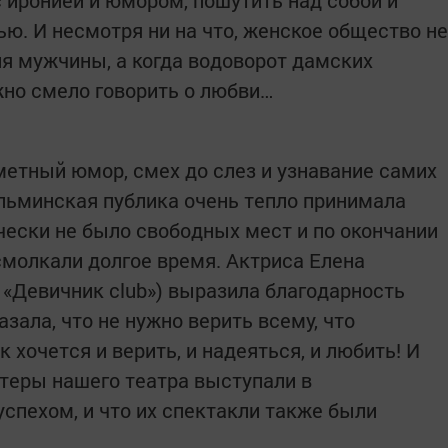
 иронией и юмором, пошутить над собой и
. И несмотря ни на что, женское общество не
я мужчины, а когда водоворот дамских
жно смело говорить о любви…
ометный юмор, смех до слез и узнавание самих
ульминская публика очень тепло принимала
ически не было свободных мест и по окончании
молкали долгое время. Актриса Елена
 «Девичник club») выразила благодарность
зала, что не нужно верить всему, что
к хочется и верить, и надеяться, и любить! И
ктеры нашего театра выступали в
спехом, и что их спектакли также были