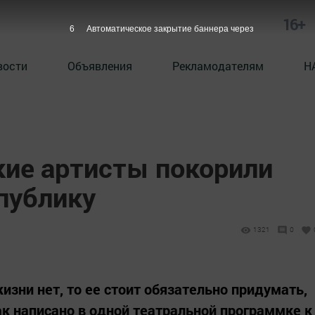
16+
5
Автоматическое закрытие баннера через
вости
Объявления
Рекламодателям
Н
ие артисты покорили
публику
1321
0
изни нет, то ее стоит обязательно придумать,
так написано в одной театральной программке к