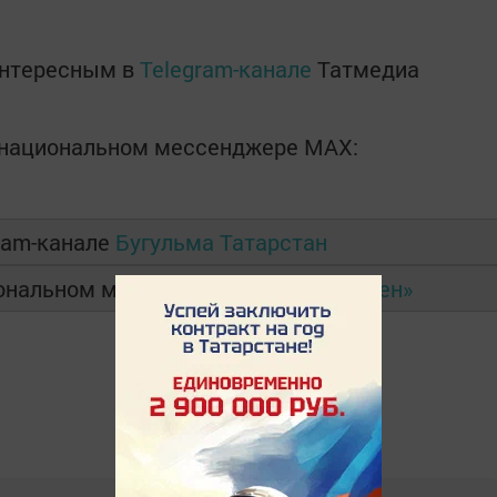
интересным в
Telegram-канале
Татмедиа
в национальном мессенджере MАХ:
ram-канале
Бугульма Татарстан
иональном мессенджере
MAX
и в
«Дзен»