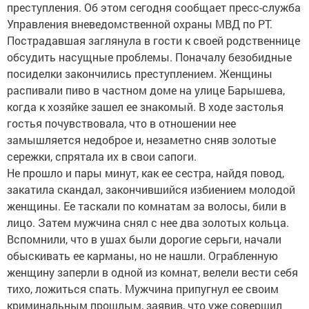
преступления. Об этом сегодня сообщает пресс-служба
Управления вневедомственной охраны МВД по РТ.
Пострадавшая заглянула в гости к своей родственнице
обсудить насущные проблемы. Поначалу безобидные
посиделки закончились преступлением. Женщины
распивали пиво в частном доме на улице Барышева,
когда к хозяйке зашел ее знакомый. В ходе застолья
гостья почувствовала, что в отношении нее
замышляется недоброе и, незаметно сняв золотые
сережки, спрятала их в свои сапоги.
Не прошло и пары минут, как ее сестра, найдя повод,
закатила скандал, закончившийся избиением молодой
женщины. Ее таскали по комнатам за волосы, били в
лицо. Затем мужчина снял с нее два золотых кольца.
Вспомнили, что в ушах были дорогие серьги, начали
обыскивать ее карманы, но не нашли. Ограбленную
женщину заперли в одной из комнат, велели вести себя
тихо, ложиться спать. Мужчина припугнул ее своим
криминальным прошлым, заявив, что уже совершил