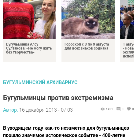
Бугульминка Алсу
Гороскоп с 3 по 9 августа
1 авгус
Султанова: «Не могу жить
для всех знаков зодиака
«Новые
без творчества»
эксплуа
исполня
БУГУЛЬМИНСКИЙ АРХИВАРИУС
Бугульминцы против экстремизма
Автор,
16 декабря 2013 - 07:03
1421
0
0
В уходящем году как-то незаметно для бугульминцев
прошло значимое историческое событие - 400-летие