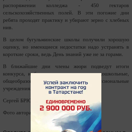
распоряжении колледжа - 450 гектаров
сельскохозяйственных полей. В эти погожие дни
ребята проходят практику и убирают зерно с хлебных
нив.
В целом бугульминские школы получили хорошую
оценку, но имеющиеся недостатки надо устранять в
короткие сроки, ведь День знаний уже не за горами.
В ближайшие дни члены жюри подведут итоги
конкурса, и будут определены лучшие дошкольные,
общеобразовательные и средние профессиональные
учреждения.
Сергей БРЮХАЧЁВ
Фото автора