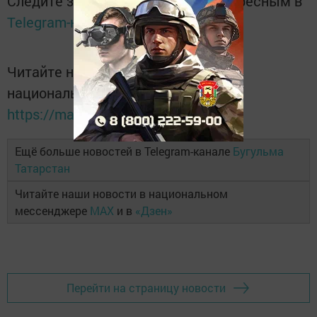
Следите за самым важным и интересным в
Telegram-канале
Татмедиа
Читайте новости Татарстана в
национальном мессенджере MАХ:
https://max.ru/tatmedia
Ещё больше новостей в Telegram-канале
Бугульма
Татарстан
Читайте наши новости в национальном
мессенджере
MAX
и в
«Дзен»
Перейти на страницу новости