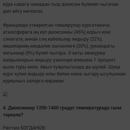
күрә һавага чамадан тыш диоксин бүленеп чыгачак
дип әйтү нигезсез.
Франциядә үткәрелгән тикшерүләр күрсәткәнчә,
атмосферага иң күп диоксинны (46%) корыч кою
сәнәгате, аннан соң кабельләр яндыру (22%),
кешеләрнең көндәлек эшчәнлеге (20%), урмандагы
янгыннар (9%) бүлеп чыгара. Ә каты көнкүреш
калдыкларын яндыру үзәкләре өлешенә 1 процент
кына туры килә. Авыл хуҗалыгында да шулай. Шуңа
күрә чүпне яндыру юлы белән юкка чыгару ысулыннан
куркыныч эзләргә кирәкми.
4. Диоксиннар 1200-1400 градус температурада гына
таркала?
Рөстәм БОГДАНОВ: