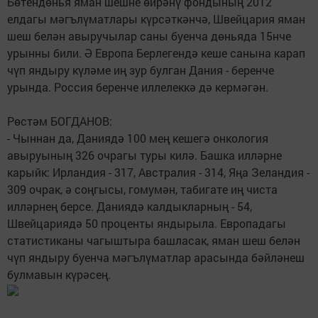
Бөтендөнья яман шешне өйрәнү фондының 2012
елдагы мәгълүматлары күрсәткәнчә, Швейцария яман
шеш белән авыручылар саны буенча дөньяда 15нче
урынны били. Ә Европа Берлегендә кеше санына карап
чүп яндыру күләме иң зур булган Дания - беренче
урында. Россия беренче иллелеккә дә кермәгән.
Рөстәм БОГДАНОВ:
- Чыннан да, Даниядә 100 мең кешегә онкология
авыруының 326 очрагы туры килә. Башка илләрне
карыйк: Ирландия - 317, Австралия - 314, Яңа Зеландия -
309 очрак, ә соңгысы, гомумән, табигате иң чиста
илләрнең берсе. Даниядә калдыкларның - 54,
Швейцариядә 50 проценты яндырыла. Европадагы
статистиканы чагыштыра башласак, яман шеш белән
чүп яндыру буенча мәгълүматлар арасында бәйләнеш
булмавын күрәсең.