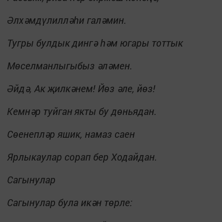
Әлхәмдүлилләһи галәмин.
Тугры булдык
дингә һәм югары тоттык
Мөселманлыгыбыз әләмен.
Әйдә, Ак җилкәнем! Йөз әле, йөз!
Кемнәр туйган
якты бу дөньядан.
Сөенепләр яшик, намаз саен
Ярлыкаулар сорап бер Ходайдан.
Сагынулар
Сагынулар була икән төрле: