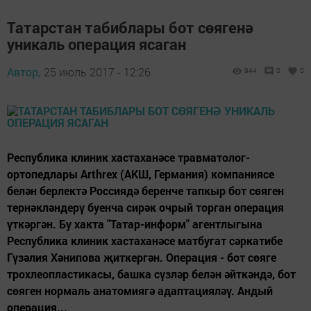
Татарстан табиблары бот сөягенә
уникаль операция ясаган
Автор,
25 июль 2017 - 12:26
944
0
0
Республика клиник хастаханәсе травматолог-
ортопедлары Arthrex (АКШ, Германия) компаниясе
белән берлектә Россиядә беренче тапкыр бот сөяген
тернәкләндерү буенча сирәк очрый торган операция
үткәргән. Бу хакта "Татар-информ" агентлыгына
Республика клиник хастаханәсе матбугат сәркатибе
Гүзәлия Хәнипова җиткергән. Операция - бот сөяге
трохлеопластикасы, башка сүзләр белән әйткәндә, бот
сөяген нормаль анатомиягә адаптацияләү. Андый
операция...