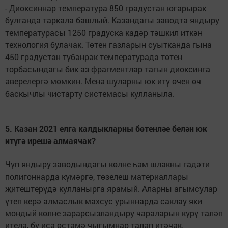
- Диоксиннар температура 850 градустан югарырак
булганда таркала башлый. Казандагы заводта яндыру
температурасы 1250 градуска кадәр тәшкил иткән
технология булачак. Төтен газларын суытканда гына
450 градустан түбәнрәк температурада төтен
торбасындагы бик аз фрагментлар тагын диоксинга
әверелергә мөмкин. Менә шуларны юк итү өчен өч
баскычлы чистарту системасы кулланыла.
5. Казан 2021 елга калдыкларны бөтенләе белән юк
итүгә ирешә алмаячак?
Чүп яндыру заводындагы көлне һәм шлакны гадәти
полигоннарда күмәргә, төзелеш материаллары
җитештерүдә кулланырга ярамый. Аларны агымсулар
үтеп керә алмаслык махсус урыннарда саклау яки
мондый көлне зарарсызландыру чараларын күрү таләп
ителә, бу исә өстәмә чыгымнар таләп итәчәк.