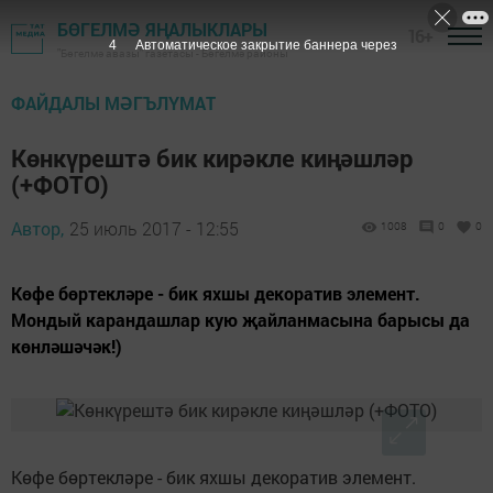
БӨГЕЛМӘ ЯҢАЛЫКЛАРЫ
16+
3
Автоматическое закрытие баннера через
"Бөгелмә авазы" газетасы - Бөгелмә районы
ФАЙДАЛЫ МӘГЪЛҮМАТ
Көнкүрештә бик кирәкле киңәшләр
(+ФОТО)
Автор,
25 июль 2017 - 12:55
1008
0
0
Көфе бөртекләре - бик яхшы декоратив элемент.
Мондый карандашлар кую җайланмасына барысы да
көнләшәчәк!)
Көфе бөртекләре - бик яхшы декоратив элемент.