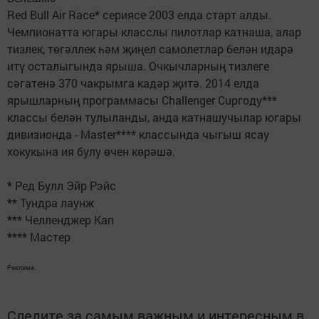
Red Bull Air Race* сериясе 2003 елда старт алды.
Чемпионатта югары класслы пилотлар катнаша, алар
тизлек, төгәллек һәм җиңел самолетлар белән идарә
итү осталыгында ярыша. Очкычларның тизлеге
сәгатенә 370 чакрымга кадәр җитә. 2014 елда
ярышларның программасы Challenger Cupгоду***
классы белән тулыланды, анда катнашучылар югары
дивизионда - Master**** классында чыгыш ясау
хокукына ия булу өчен көрәшә.
* Ред Булл Эйр Рэйс
** Тундра лаунж
*** Челленджер Кап
**** Мастер
Реклама.
Следите за самым важным и интересным в