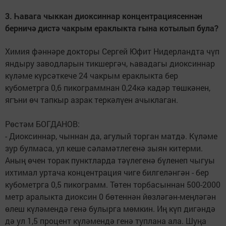
3. Һавага чыккан диоксиннар концентрациясеннән
берничә дистә чакрым ераклыкта гына котылып була?
Химия фәннәре докторы Сергей Юфит Нидерландта чүп
яндыру заводларын тикшергәч, һавадагы диоксиннар
күләме күрсәткече 24 чакрым ераклыкта бер
кубометрга 0,6 пикограммнан 0,24кә кадәр төшкәнен,
ягъни өч тапкыр азрак теркәлүен ачыклаган.
Рөстәм БОГДАНОВ:
- Диоксиннар, чыннан да, агулый торган матдә. Күләме
зур булмаса, ул кеше сәламәтлегенә зыян китерми.
Аның өчен торак пунктларда тәүлегенә бүленеп чыгуы
ихтимал уртача концентрация чиге билгеләнгән - бер
кубометрга 0,5 пикограмм. Төтен торбасыннан 500-2000
метр аралыкта диоксин 0 бөтеннән йөзләгән-меңләгән
өлеш күләмендә генә булырга мөмкин. Иң күп дигәндә
дә ул 1,5 процент күләмендә генә туплана ала. Шуңа