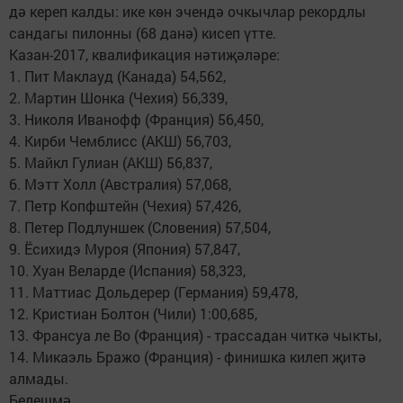
дә кереп калды: ике көн эчендә очкычлар рекордлы
сандагы пилонны (68 данә) кисеп үтте.
Казан-2017, квалификация нәтиҗәләре:
1. Пит Маклауд (Канада) 54,562,
2. Мартин Шонка (Чехия) 56,339,
3. Николя Иванофф (Франция) 56,450,
4. Кирби Чемблисс (АКШ) 56,703,
5. Майкл Гулиан (АКШ) 56,837,
6. Мэтт Холл (Австралия) 57,068,
7. Петр Копфштейн (Чехия) 57,426,
8. Петер Подлуншек (Словения) 57,504,
9. Ёсихидэ Муроя (Япония) 57,847,
10. Хуан Веларде (Испания) 58,323,
11. Маттиас Дольдерер (Германия) 59,478,
12. Кристиан Болтон (Чили) 1:00,685,
13. Франсуа ле Во (Франция) - трассадан читкә чыкты,
14. Микаэль Бражо (Франция) - финишка килеп җитә
алмады.
Белешмә