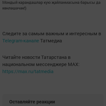
Мондый карандашлар кую җайланмасына барысы да
көнләшәчәк!)
Следите за самым важным и интересным в
Telegram-канале
Татмедиа
Читайте новости Татарстана в
национальном мессенджере MАХ:
https://max.ru/tatmedia
Оставляйте реакции