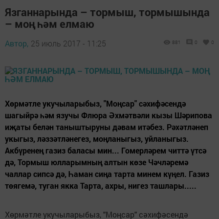
Язганнарында – тормыш, тормышында
– моң һәм елмаю
Автор,
25 июль 2017 - 11:25
881
0
0
Хөрмәтле укучыларыбыз, "Моңсар" сәхифәсендә
шагыйрә һәм язучы Флюра Әхмәтвәли кызы Шәрипова
иҗаты белән таныштыруны дәвам итәбез. Рәхәтләнеп
укыгыз, ләззәтләнегез, моңланыгыз, уйланыгыз.
Акбүренең газиз баласы мин... Гомерләрем читтә үтсә
дә, Тормыш юлларымның алтын көзе Чәчләремә
чаллар сипсә дә, Һаман сиңа тарта минем күңел. Газиз
төягемә, туган якка Тарта, ахры, нигез ташлары.....
Хөрмәтле укучыларыбыз, "Моңсар" сәхифәсендә