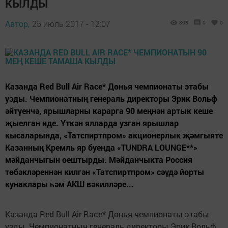
КЫЛДЫ
Автор,
25 июль 2017 - 12:07
803
0
0
Казанда Red Bull Air Race* Дөнья чемпионаты этабы
узды. Чемпионатның генераль директоры Эрик Вольф
әйтүенчә, ярышларны карарга 90 меңнән артык кеше
җыелган иде. Үткән ялларда узган ярышлар
кысаларында, «Татспиртпром» акционерлык җәмгыяте
Казанның Кремль яр буенда «TUNDRA LOUNGE**»
мәйданчыгын оештырды. Мәйданчыкта Россия
төбәкләреннән килгән «Татспиртпром» сәүдә йорты
кунаклары һәм АКШ вәкилләре...
Казанда Red Bull Air Race* Дөнья чемпионаты этабы
узды. Чемпионатның генераль директоры Эрик Вольф