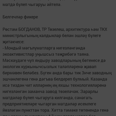
матдә бүлеп чыгаруы әйтелә.
Белгечләр фикере
Рөстәм БОГДАНОВ, ТР Төзелеш, архитектура һәм ТКХ
министрлыгының калдыклар белән эшләү бүлеге
җитәкчесе:
- Мондый мәгълүматларга нигезләнгәндә
экоактивистлар уңышсыз тәҗрибәгә таяна.
Мәскәүдәге чүп яндыру заводларының бөтенесе дә
экологик куркынычсызлык таләпләренә җавап
бирмәвен беләбез. Бүген анда бары тик 3нче заводның
эшчәнлегенә генә дәгъва белдереп булмый. Казанда
исә тиздән чит илләрнең иң яхшы технологияләренә
нигезләнгән заманча завод төзеләчәк. Зарарлы
матдәләр бүлеп чыгаруга килгәндә, сәнәгать
предприятиеләре чыгарган матдәләр исемлеге
йөзләгән пункттан тора. Хәтта тәмәке төтенендә генә