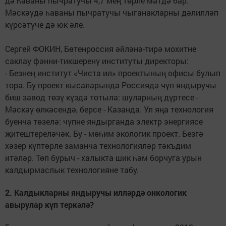
дә һаваны пычратучы 4,7 мең төрле матдә бар.
Мәскәүдә һаваны пычратучы чыганакларны дәлилләп
күрсәтүче дә юк әле.
Сергей ФОКИН, Бөтенроссия әйләнә-тирә мохитне
саклау фәнни-тикшеренү институты директоры:
- Безнең институт «Чиста ил» проектының офисы булып
тора. Бу проект кысаларында Россиядә чүп яндыручы
биш завод төзү күздә тотыла: шуларның дүртесе -
Мәскәү өлкәсендә, берсе - Казанда. Ул яңа технология
буенча төзелә: чүпне яндырганда электр энергиясе
җитештереләчәк. Бу - мөһим экологик проект. Безгә
хәзер күптөрле заманча технологияләр тәкъдим
итәләр. Төп бурыч - халыкта шик һәм борчуга урын
калдырмаслык технологияне табу.
2. Калдыкларны яндыручы илләрдә онкологик
авырулар күп теркәлә?