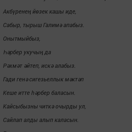
Акбүренең йөзек кашы иде,
Сабыр, тырыш
Галимә апабыз.
Онытмыйбыз,
Һәрбер укучың да
Рәхмәт әйтеп, искә алабыз.
Гади генә
сигезьеллык мәктәп
Кеше итте һәрбер баласын.
Кайсыбызны
читкә очырды ул,
Сайлап алды алып каласын.