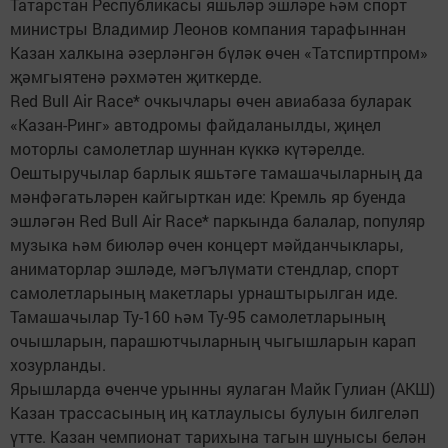
Татарстан Республикасы яшьләр эшләре һәм спорт
министры Владимир Леонов компания тарафыннан
Казан халкына әзерләнгән бүләк өчен «Татспиртпром»
җәмгыятенә рәхмәтен җиткерде.
Red Bull Air Race* очкычлары өчен авиабаза буларак
«Казан-Ринг» автодромы файдаланылды, җиңел
моторлы самолетлар шуннан күккә күтәрелде.
Оештыручылар барлык яшьтәге тамашачыларның да
мәнфәгатьләрен кайгырткан иде: Кремль яр буенда
эшләгән Red Bull Air Race* паркында балалар, популяр
музыка һәм биюләр өчен концерт мәйданчыклары,
аниматорлар эшләде, мәгълүмати стендлар, спорт
самолетларының макетлары урнаштырылган иде.
Тамашачылар Ту-160 һәм Ту-95 самолетларының
очышларын, парашютчыларның чыгышларын карап
хозурланды.
Ярышларда өченче урынны яулаган Майк Гулиан (АКШ)
Казан трассасының иң катлаулысы булуын билгеләп
үтте. Казан чемпионат тарихына тагын шунысы белән