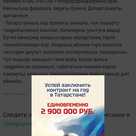
Евгений ЕЛИСТРАТОВ, Росприроднадзорның Ерак
Көнчыгыш федераль округы буенча Департаменты
җитәкчесе:
- Татарстанның һәр проекты уникаль: чүп эшкәртү
тәҗрибәсеннән башлап, балаларны укытуга кадәр.
Бүген көнкүреш калдыкларын эшкәртүнең төрле
технологияләре бар. Аларның әйләнә-тирә мохиткә
тәэсирен дәүләт экология экспертизасы тикшерәчәк.
Чүп яндыру заводын төзегәндә, Казан дөнья
тәҗрибәсен кулланып, табигатьне мөмкин кадәр
саклаучы алдынгы технологияләрне файдаланыр дип
уйлыйм.
http://intertat.ru/
Следите за самым важным и интересным в
Telegram-канале
Татмедиа