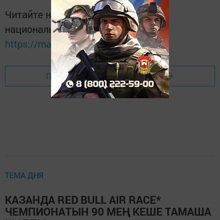
Читайте новости Татарстана в
национальном мессенджере MАХ:
https://max.ru/tatmedia
Перейти на страницу новости
ТЕМА ДНЯ
КАЗАНДА RED BULL AIR RACE*
ЧЕМПИОНАТЫН 90 МЕҢ КЕШЕ ТАМАША