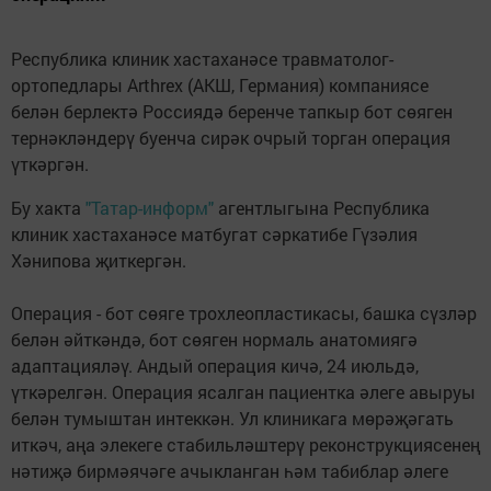
Республика клиник хастаханәсе травматолог-
ортопедлары Arthrex (АКШ, Германия) компаниясе
белән берлектә Россиядә беренче тапкыр бот сөяген
тернәкләндерү буенча сирәк очрый торган операция
үткәргән.
Бу хакта
"Татар-информ"
агентлыгына Республика
клиник хастаханәсе матбугат сәркатибе Гүзәлия
Хәнипова җиткергән.
Операция - бот сөяге трохлеопластикасы, башка сүзләр
белән әйткәндә, бот сөяген нормаль анатомиягә
адаптацияләү. Андый операция кичә, 24 июльдә,
үткәрелгән. Операция ясалган пациентка әлеге авыруы
белән тумыштан интеккән. Ул клиникага мөрәҗәгать
иткәч, аңа элекеге стабильләштерү реконструкциясенең
нәтиҗә бирмәячәге ачыкланган һәм табиблар әлеге