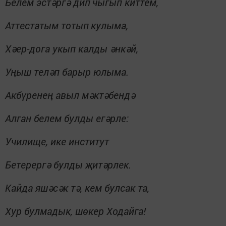
Белем эстәргә дип
чыгып киттем,
Аттестатым тотып
кулыма,
Хәер-дога укып калды әнкәй,
Уңыш теләп барыр юлыма.
Акбүренең авыл мәктәбендә
Алган белем булды егәрле:
Училище, ике институт
Бетерергә булды җитәрлек.
Кайда яшәсәк тә, кем булсак та,
Хур булмадык, шөкер Ходайга!