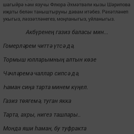
шагыйрә һәм язучы Флюра Әхмәтвәли кызы Шәрипова
иҗаты белән таныштыруны дәвам итәбез. Рәхәтләнеп
укыгыз, ләззәтләнегез, моңланыгыз, уйланыгыз.
Акбүренең газиз баласы мин...
Гомерләрем читтә үтсә дә,
Тормыш юлларымның алтын көзе
Чәчләремә чаллар сипсә дә,
Һаман сиңа тарта
минем күңел.
Газиз төягемә, туган якка
Тарта, ахры, нигез ташлары..
Монда яши һаман, бу туфракта