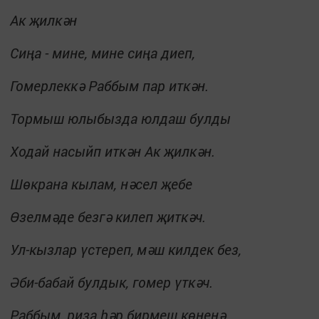
Ак җилкән
Сиңа - мине, мине сиңа диеп,
Гомерлеккә Раббым пар иткән.
Тормыш юлыбызда юлдаш булды
Ходай насыйп иткән Ак җилкән.
Шөкрана кылам, нәсел җебе
Өзелмәде безгә килеп җиткәч.
Ул-кызлар үстереп,
мәш килдек без,
Әби-бабай булдык, гомер үткәч.
Раббым, риза һәр бирмеш көнеңә,