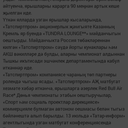
әйтүенчә, ярышларны карарга 90 меңнән артык кеше
җыелган иде.
Үткән ялларда узган ярышлар кысаларында,
«Татспиртпром» акционерлык җәмгыяте Казанның
Кремль яр буенда «TUNDRA LOUNGE**» мәйданчыгын
оештырды. Мәйданчыкта Россия төбәкләреннән
килгән «Татспиртпром» сәүдә йорты кунаклары һәм
АКШ вәкилләре дә булды, аларны чемпионат алдыннан
Тышкы икътисади эшчәнлек департаментында кабул
иткәннәр иде.
«Татспиртпром» компаниясе чараның төп партнеры
ролендә чыгыш ясады. «Татспиртпром» АҖ матбугат
хезмәте хәбәр иткәнчә, ярышларга әзерлек Red Bull Air
Race* Дөнья чемпионаты этабын оештыручылар,
«Спорт һәм социаль проектлар дирекциясе»
коммерцияле булмаган автоном оешмасы белән тыгыз
бәйләнештә алып барылды. 13 июльдә «Татар-информ»
агентлыгында узган матбугат конференциясендә