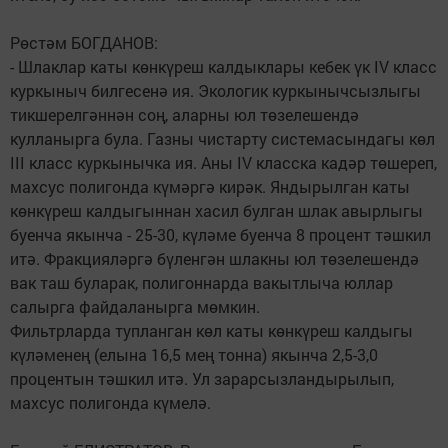
Рөстәм БОГДАНОВ:
- Шлаклар каты көнкүреш калдыклары кебек үк IV класс
куркыныч билгесенә ия. Экологик куркынычсызлыгы
тикшерелгәннән соң, аларны юл төзелешендә
кулланырга була. Газны чистарту системасындагы көл
III класс куркынычка ия. Аны IV класска кадәр төшереп,
махсус полигонда күмәргә кирәк. Яндырылган каты
көнкүреш калдыгыннан хасил булган шлак авырлыгы
буенча якынча - 25-30, күләме буенча 8 процент тәшкил
итә. Фракцияләргә бүленгән шлакны юл төзелешендә
вак таш буларак, полигоннарда вакытлыча юллар
салырга файдаланырга мөмкин.
Фильтрларда тупланган көл каты көнкүреш калдыгы
күләменең (елына 16,5 мең тонна) якынча 2,5-3,0
процентын тәшкил итә. Ул зарарсызландырылып,
махсус полигонда күмелә.