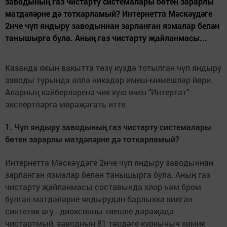
заводының газ чистарту системалары бөтен зарарлы
матдәләрне дә тоткарламый? Интернетта Мәскәүдәге
2нче чүп яндыру заводыннан зарланган язмалар белән
танышырга була. Аның газ чистарту җайланмасы...
Казанда якын вакытта төзү күздә тотылган чүп яндыру
заводы турында әллә никадәр имеш-мимешләр йөри.
Аларның кайберләренә чик кую өчен "Интертат"
экспертларга мөрәҗәгать итте.
1. Чүп яндыру заводының газ чистарту системалары
бөтен зарарлы матдәләрне дә тоткарламый?
Интернетта Мәскәүдәге 2нче чүп яндыру заводыннан
зарланган язмалар белән танышырга була. Аның газ
чистарту җайланмасы составында хлор һәм бром
булган матдәләрне яндырудан барлыкка килгән
синтетик агу - диоксинны тиешле дәрәҗәдә
чистартмый, заводның 81 төрдәге куркыныч химик