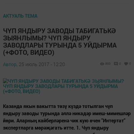
АКТУАЛЬ ТЕМА
ЧҮП ЯНДЫРУ ЗАВОДЫ ТАБИГАТЬКӘ
ЗЫЯНЛЫМЫ? ЧҮП ЯНДЫРУ
ЗАВОДЛАРЫ ТУРЫНДА 5 УЙДЫРМА
(+ФОТО, ВИДЕО)
Автор,
25 июль 2017 - 12:20
893
0
0
Казанда якын вакытта төзү күздә тотылган чүп
яндыру заводы турында әллә никадәр имеш-мимешләр
йөри. Аларның кайберләренә чик кую өчен "Интертат"
экспертларга мөрәҗәгать итте. 1. Чүп яндыру