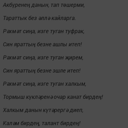
Акбүренең данын,
тап төшерми,
Тараттык без
әллә кайларга.
Рәхмәт сиңа, изге туган туфрак,
Син яраттың безне
ашлы итеп!
Рәхмәт сиңа, изге туган җирем,
Син яраттың безне
эшле итеп!
Рәхмәт сиңа, изге туган халкым,
Тормыш күкләренә
очар канат бирдең!
Халкым данын
күтәрергә диеп,
Каләм бирдең, талант бирдең!