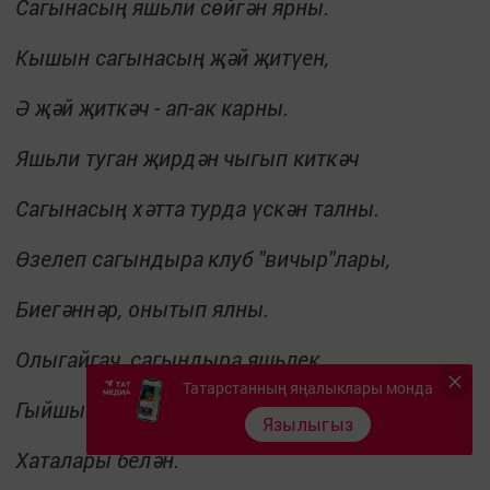
Сагынасың яшьли сөйгән ярны.
Кышын сагынасың җәй җитүен,
Ә җәй җиткәч - ап-ак карны.
Яшьли туган җирдән
чыгып киткәч
Сагынасың хәтта
турда үскән талны.
Өзелеп сагындыра
клуб "вичыр"лары,
Биегәннәр, онытып ялны.
Олыгайгач, сагындыра яшьлек,
Татарстанның яңалыклары монда
Гыйшык-мыйшык...
Язылыгыз
Хаталары белән.