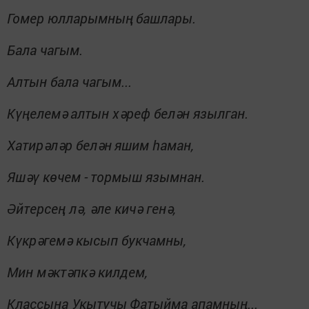
Гомер юлларымның
башлары.
Бала чагым.
Алтын бала чагым...
Күңелемә
алтын хәреф белән язылган.
Хатирәләр белән
яшим һаман,
Яшәү көчем -
тормыш язымнан.
Әйтерсең лә, әле кичә генә,
Күкрәгемә кысып букчамны,
Мин мәктәпкә килдем,
Классына Укытучы
Фатыйма апамның...