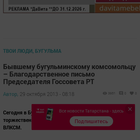
ТВОИ ЛЮДИ, БУГУЛЬМА
Бывшему бугульминскому комсомольцу
– Благодарственное письмо
Председателя Госсовета РТ
Автор,
29 октября 2013 - 08:18
3951
0
0
Все новости Татарстана - здесь
Сегодня в Бугульме, в Доме техники, состоится
торжественное собрание, посвященное 95-летию
Подпишитесь
ВЛКСМ.