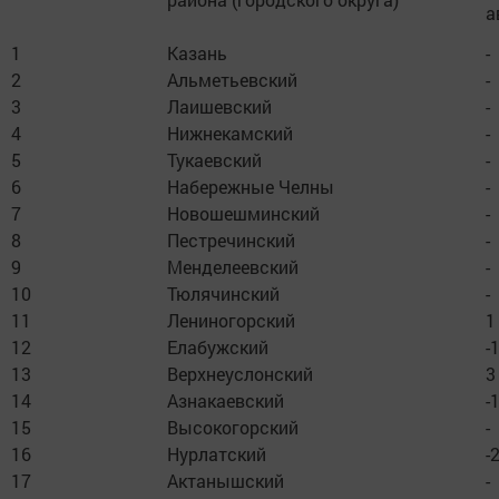
а
1
Казань
-
2
Альметьевский
-
3
Лаишевский
-
4
Нижнекамский
-
5
Тукаевский
-
6
Набережные Челны
-
7
Новошешминский
-
8
Пестречинский
-
9
Менделеевский
-
10
Тюлячинский
-
11
Лениногорский
1
12
Елабужский
-
13
Верхнеуслонский
3
14
Азнакаевский
-
15
Высокогорский
-
16
Нурлатский
-
17
Актанышский
-