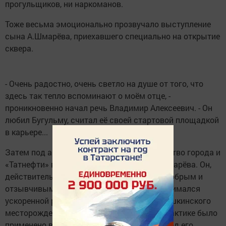
прогульщиков, ни наркоманов.
Тоже весьма эмоционально прозвучало выступление
сына А.Шмарёва, приехавшего специально на открытие
сквера.
- Очень радостно, очень светло на душе от того, что
здесь так тепло вспоминают о моём отце, -
проникновенно начал речь Владимир Алексеевич. - Он
любил Бугульму, считал её своей стартовой площадкой
в карьере...
Затем под аккомпанемент дождя руководство города и
«Татнефти» возложило цветы к бюсту А.Шмарёва. Он,
действительно, был человеком-легендой, добрым и
отзывчивым. С присущей ему энергией занимался
ускоренной разведкой и разработкой Ромашкинского
месторождения, где впервые в мировой практике было
применено внутриконтурное заводнение. Под его