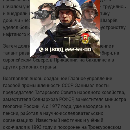
началом учёные различных специальностей трудились
и внедряли новые научные открытия в практику
добычи «чёрного золота». Одновременно А.Шмарёв
уделял большое внимание комплексному обустройству
нефтяного края Татарстана.
Затем долгие годы отдавал свои знания, умение и
талант разведке нефти и газа в Западной Сибири, на
европейском Севере, в Прикаспии, на Сахалине и в
других регионах страны.
Возглавлял вновь созданное Главное управление
газовой промышленности СССР. Занимал посты
председателя Татарского Совета народного хозяйства,
заместителя Совнархоза РСФСР, заместителя министра
геологии России. А с 1977 года, уже находясь на
пенсии, работал в научно-исследовательских
организациях. Известный нефтяник и учёный
скончался в 1993 году и похоронен на Троекуровском