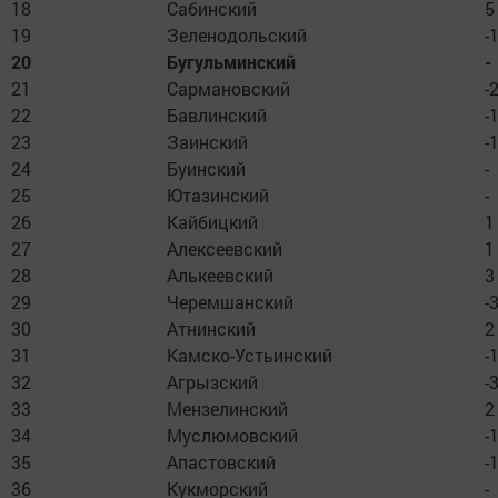
18
Сабинский
5
19
Зеленодольский
-
20
Бугульминский
-
21
Сармановский
-
22
Бавлинский
-
23
Заинский
-
24
Буинский
-
25
Ютазинский
-
26
Кайбицкий
1
27
Алексеевский
1
28
Алькеевский
3
29
Черемшанский
-
30
Атнинский
2
31
Камско-Устьинский
-
32
Агрызский
-
33
Мензелинский
2
34
Муслюмовский
-
35
Апастовский
-
36
Кукморский
-