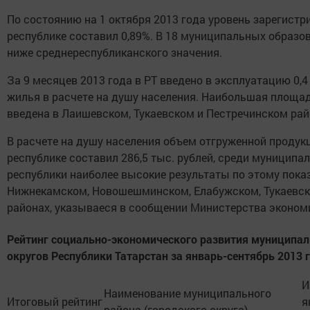
По состоянию на 1 октября 2013 года уровень зарегист
республике составил 0,89%. В 18 муниципальных образо
ниже среднереспубликанского значения.
За 9 месяцев 2013 года в РТ введено в эксплуатацию 0,
жилья в расчете на душу населения. Наибольшая площа
введена в Лаишевском, Тукаевском и Пестречинском рай
В расчете на душу населения объем отгруженной продук
республике составил 286,5 тыс. рублей, среди муницип
республики наиболее высокие результаты по этому пока
Нижнекамском, Новошешминском, Елабужском, Тукаевс
районах, указываеся в сообщении Министерства экономи
Рейтинг социально-экономического развития муниципал
округов Республики Татарстан за январь-сентябрь 2013 
И
Наименование муниципального
Итоговый рейтинг
я
района (городского округа)