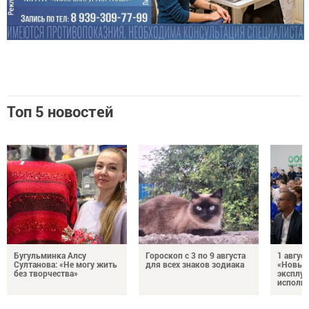
Топ 5 новостей
Бугульминка Алсу
Гороскоп с 3 по 9 августа
1 авгус
Султанова: «Не могу жить
для всех знаков зодиака
«Новые
без творчества»
эксплуа
исполня