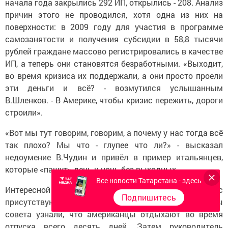
начала года закрылись 292 ИП, открылись - 208. Анализ
причин этого не проводился, хотя одна из них на
поверхности: в 2009 году для участия в программе
самозанятости и получения субсидии в 58,8 тысячи
рублей граждане массово регистрировались в качестве
ИП, а теперь они становятся безработными. «Выходит,
во время кризиса их поддержали, а они просто проели
эти деньги и всё? - возмутился услышанным
В.Шленков. - В Америке, чтобы кризис пережить, дороги
строили».
«Вот мы тут говорим, говорим, а почему у нас тогда всё
так плохо? Мы что - глупее что ли?» - высказал
недоумение В.Чудин и привёл в пример итальянцев,
которые «пашут» день и ночь без выходных.
Все новости Татарстана - здесь
Интересной информацией поделился с
Подпишитесь
присутствующими В.Айдуганов, от которого члены
совета узнали, что американцы отдыхают во время
отпуска всего десять дней. Затем руководитель