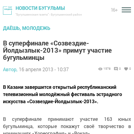
НОВОСТИ БУГУЛЬМЫ
16+
"Бугульминская газета" - Бугульминский район
ДАЁШЬ, МОЛОДЕЖЬ
В суперфинале «Созвездие-
Йолдызлык-2013» примут участие
бугульминцы
Автор,
16 апреля 2013 - 10:37
1578
0
0
В Казани завершится открытый республиканский
телевизионный молодёжный фестиваль эстрадного
искусства «Созвездие-Йолдызлык-2013».
В суперфинале принимают участие 163 юных
бугульминца, которые покажут своё творчество в
номинациях «Хореография» и «Вокал».