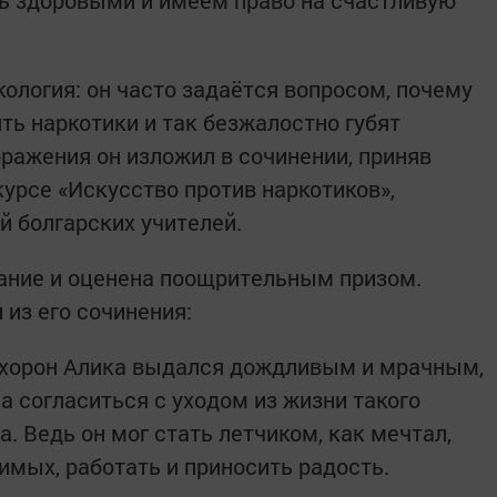
ь здоровыми и имеем право на счастливую
кология: он часто задаётся вопросом, почему
ть наркотики и так безжалостно губят
ражения он изложил в сочинении, приняв
урсе «Искусство против наркотиков»,
 болгарских учителей.
ание и оценена поощрительным призом.
 из его сочинения:
похорон Алика выдался дождливым и мрачным,
а согласиться с уходом из жизни такого
а. Ведь он мог стать летчиком, как мечтал,
имых, работать и приносить радость.