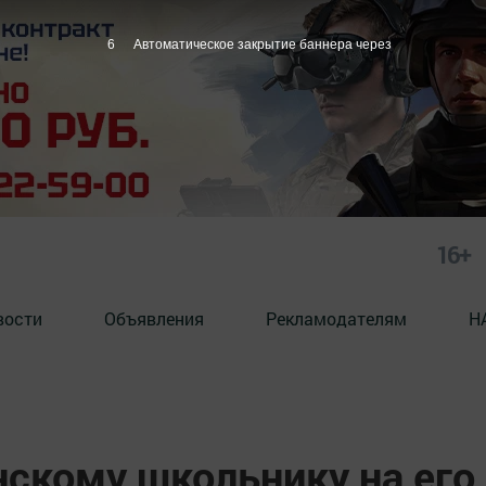
5
Автоматическое закрытие баннера через
16+
вости
Объявления
Рекламодателям
Н
нскому школьнику на его