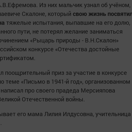
.В.Ефремова. Из них мальчик узнал об учёном,
лаевиче Скалоне, который
свою жизнь посвяти
на
тяжелые испытания, выпавшие на его долю,
нного пути, не потерял желание заниматься
сочинением «Рыцарь природы - В.Н.Скалон»
оссийском конкурсе «Отечества достойные
ертификатом.
л поощрительный приз за участие в конкурсе
по теме «Письмо в 1941-й год», организованном
н написал про своего прадеда Мерсияпова
 Великой Отечественной войны.
вает его мама Лилия Илдусовна, учительница
.