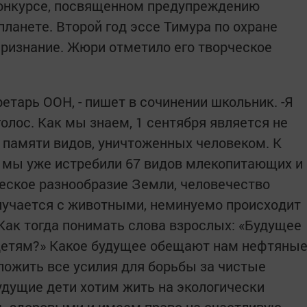
 конкурсе, посвященном предупреждению
ланете. Второй год эссе Тимура по охране
ризнание. Жюри отметило его творческое
тарь ООН, - пишет в сочинении школьник. -Я
олос. Как мы знаем, 1 сентября является не
м памяти видов, уничтоженных человеком. К
 мы уже истребили 67 видов млекопитающих и
ческое разнообразие Земли, человечество
 случается с животными, неминуемо происходит
. Как тогда понимать слова взрослых: «Будущее
етям?» Какое будущее обещают нам нефтяны
ожить все усилия для борьбы за чистые
 будущие дети хотим жить на экологически