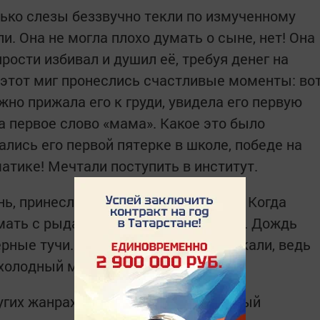
ько слезы беззвучно текли по измученному
и. Она не могла плохо думать о сыне, нет! Она
ярости избивал и душил её, требуя денег на
в этот миг пронеслись счастливые моменты: во
жно прижала его к груди, увидела его первую
а первое слово «мама». Какое это было
ались его первой пятерке в школе, победе на
атике! Мечтали поступить в институт.
ь, принесли горе, страдания, слезы. Когда
мать с рыданиями накрыла его лицо. Дождь
черные тучи. Провожающие тоже плакали, ведь
 холодный мир мертвых».
угих жанрах. Кроссворд, составленный