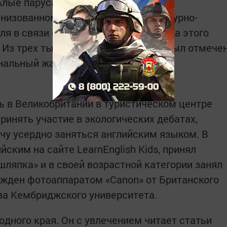
Алые паруса» занял третье место на
анизованном Феодосийским литературно-
 в связи с 90-летием со дня выхода этого
 Из трех тысяч работ, труд Тимура был отмече
нальный жанр».
ть в Великобритании в туристическом центре
ринять участие в экологических дебатах,
ачу усердно заняться английским языком. В
йским на сайте LearnEnglish Kids, принял
шляпка» и в своей возрастной категории занял
ражден фотоаппаратом «Саnon» от Британского
тва Кембриджского университета.
одного края. Он с увлечением читает статьи