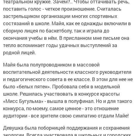
театральном кружке. Зачем?.. Чтобы оттачивать речь,
поставить голос - четкое произношение. Считалась
застрельщиком организации многих спортивных
состязаний в школе. Майя, как ее однажды включили в
сборную лицея по баскетболу, так и играла до
окончания учебы в нём. В присланном мне письме она
тепло вспоминает годы удачных выступлений за
родной лицей.
Майя была полупроводником в массовой
воспитательной деятельности классного руководителя
и педагогического совета в ее классе. В этом для нее не
было «белых пятен». Пробовала себя в модельной
школе. Решилась участвовать в конкурсе красоты
«Мисс Бугульма» - вышла в полуфинал. Но и для такого
конкурса, по-моему, самое ценное - это отношение
аудитории - все зрители свою симпатию отдали Майе!
Девушка была поборницей поддержания и сохранения
экологии. Всегда участвовала в школьных и городских