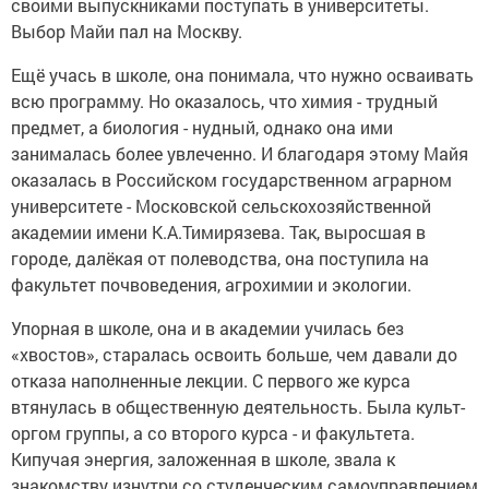
своими выпускниками поступать в университеты.
Выбор Майи пал на Москву.
Ещё учась в школе, она понимала, что нужно осваивать
всю программу. Но оказалось, что химия - трудный
предмет, а биология - нудный, однако она ими
занималась более увлеченно. И благодаря этому Майя
оказалась в Российском государственном аграрном
университете - Московской сельскохозяйственной
академии имени К.А.Тимирязева. Так, выросшая в
городе, далёкая от полеводства, она поступила на
факультет почвоведения, агрохимии и экологии.
Упорная в школе, она и в академии училась без
«хвостов», старалась освоить больше, чем давали до
отказа наполненные лекции. С первого же курса
втянулась в общественную деятельность. Была культ-
оргом группы, а со второго курса - и факультета.
Кипучая энергия, заложенная в школе, звала к
знакомству изнутри со студенческим самоуправлением