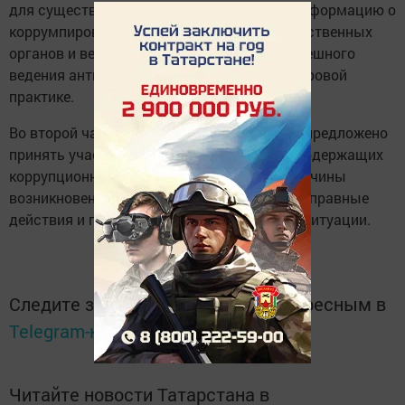
для существования коррупции в России, информацию о
коррумпированности тех или иных государственных
органов и ведомств, а также - примеры успешного
ведения антикоррупционной политики в мировой
практике.
Во второй части лекции слушателям было предложено
принять участие в обсуждении ситуаций, содержащих
коррупционные действия, и определить причины
возникновения коррупции, назвать противоправные
действия и предложить законное решение ситуации.
Следите за самым важным и интересным в
Telegram-канале
Татмедиа
Читайте новости Татарстана в