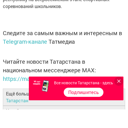
соревнований школьников.
Следите за самым важным и интересным в
Telegram-канале
Татмедиа
Читайте новости Татарстана в
национальном мессенджере MАХ:
https://max.ru/tatmedia
Все новости Татарстана - здесь
Подпишитесь
Ещё больше новостей в Telegram-канале
Бугульма
Татарстан
Читайте наши новости в национальном
мессенджере
MAX
и в
«Дзен»