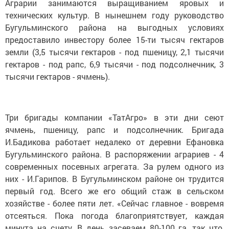
Аграрии занимаются выращиванием яровых и
технических культур. В нынешнем году руководство
Бугульминского района на выгодных условиях
предоставило инвестору более 15-ти тысяч гектаров
земли (3,5 тысячи гектаров - под пшеницу, 2,1 тысячи
гектаров - под рапс, 6,9 тысячи - под подсолнечник, 3
тысячи гектаров - ячмень).
Три бригады компании «ТатАгро» в эти дни сеют
ячмень, пшеницу, рапс и подсолнечник. Бригада
И.Бадикова работает недалеко от деревни Ефановка
Бугульминского района. В распоряжении аграриев - 4
современных посевных агрегата. За рулем одного из
них - И.Гарипов. В Бугульминском районе он трудится
первый год. Всего же его общий стаж в сельском
хозяйстве - более пяти лет. «Сейчас главное - вовремя
отсеяться. Пока погода благоприятствует, каждая
минута на счету. В день засеваем 80-100 га, так что,