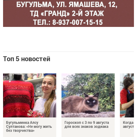
Топ 5 новостей
Бугульминка Алсу
Гороскоп с 3 по 9 августа
Когда л
Султанова: «Не могу жить
для всех знаков зодиака
августе
без творчества»