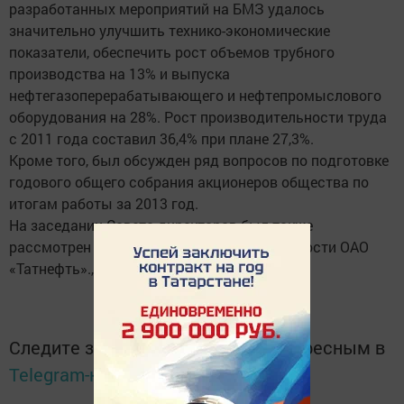
разработанных мероприятий на БМЗ удалось
значительно улучшить технико-экономические
показатели, обеспечить рост объемов трубного
производства на 13% и выпуска
нефтегазоперерабатывающего и нефтепромыслового
оборудования на 28%. Рост производительности труда
с 2011 года составил 36,4% при плане 27,3%.
Кроме того, был обсужден ряд вопросов по подготовке
годового общего собрания акционеров общества по
итогам работы за 2013 год.
На заседании Совета директоров был также
рассмотрен ряд других вопросов деятельности ОАО
«Татнефть»., сообщила его пресс-служба.
Следите за самым важным и интересным в
Telegram-канале
Татмедиа