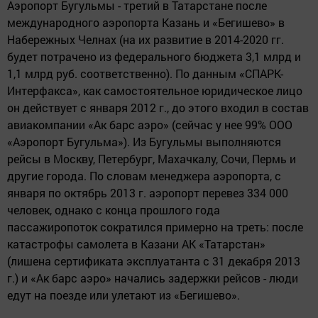
Аэропорт Бугульмы - третий в Татарстане после
международного аэропорта Казань и
«
Бегишево» в
Набережных Челнах
(
на их развитие в 2014-2020 гг.
будет потрачено из федерального бюджета 3,1 млрд и
1,1 млрд руб. соответственно). По данным
«
СПАРК-
Интерфакса», как самостоятельное
юридическое лицо
он действует с января 2012 г., до этого входил в состав
авиакомпании
«
Ак барс аэро»
(
сейчас у нее 99% ООО
«
Аэропорт Бугульма»). Из Бугульмы выполняются
рейсы в Москву, Петербург, Махачкалу, Сочи, Пермь и
другие города. По словам менеджера аэропорта, с
января по октябрь 2013 г. аэропорт перевез 334 000
человек, однако с конца прошлого года
пассажиропоток сократился примерно на треть: после
катастрофы самолета в Казани АК
«
Татарстан»
(
лишена сертификата эксплуатанта с 31 декабря 2013
г.) и
«
Ак барс аэро» начались задержки рейсов - люди
едут на поезде или улетают из
«
Бегишево».