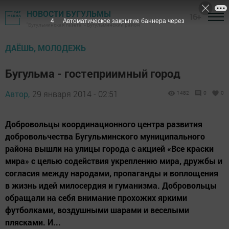
НОВОСТИ БУГУЛЬМЫ
16+
3
Автоматическое закрытие баннера через
"Бугульминская газета" - Бугульминский район
ДАЁШЬ, МОЛОДЕЖЬ
Бугульма - гостеприимный город
Автор,
29 января 2014 - 02:51
1482
0
0
Добровольцы координационного центра развития
добровольчества Бугульминского муниципального
района вышли на улицы города с акцией «Все краски
мира» с целью содействия укреплению мира, дружбы и
согласия между народами, пропаганды и воплощения
в жизнь идей милосердия и гуманизма. Добровольцы
обращали на себя внимание прохожих яркими
футболками, воздушными шарами и веселыми
плясками. И...