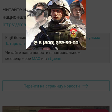
Читайте новости Татарстана в
национальном мессенджере MАХ:
https://max.ru/tatmedia
Ещё больше новостей в Telegram-канале
Бугульма
Татарстан
Читайте наши новости в национальном
мессенджере
MAX
и в
«Дзен»
Перейти на страницу новости