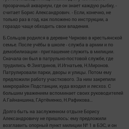
прозрачный аквариум, где он знает каждую рыбку, -
считает Борис Александрович. - Если, конечно, не
только раз в год, как положено по инструкции, а
гораздо чаще обходить свои владения.
Б.Сольцов родился в деревне Чирково в крестьянской
семье. После учёбы в школе - служба в армии и по
демобилизации - приглашение служить в милиции.
Сначала он был в патрульно-постовой службе, где
трудились Ф.Зиятдинов, И.Игнатьев, Н.Миронов.
Патрулировали парки, дворы и улицы. Потом ему
предложили работу участкового. За ним закрепили
микрорайон Подстанции, куда входил и лесхоз. С
большим уважением вспоминает своих руководителей
А.Гайнаншина, Г.Артёменко, Н.Рафикова…
Долго быть на заслуженном отдыхе Борису
Александровичу не пришлось: ему предложили
возглавить опорный пункт милиции № 1 в БЭС, и он