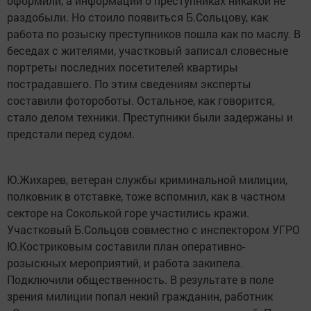
оформили, а информации о преступниках никакой не
раздобыли. Но стоило появиться Б.Сольцову, как
работа по розыску преступников пошла как по маслу. В
беседах с жителями, участковый записал словесные
портреты последних посетителей квартиры
пострадавшего. По этим сведениям эксперты
составили фотороботы. Остальное, как говорится,
стало делом техники. Преступники были задержаны и
предстали перед судом.
Ю.Жихарев, ветеран службы криминальной милиции,
полковник в отставке, тоже вспомнил, как в частном
секторе на Соколькой горе участились кражи.
Участковый Б.Сольцов совместно с инспектором УГРО
Ю.Костриковым составили план оперативно-
розыскных мероприятий, и работа закипела.
Подключили общественность. В результате в поле
зрения милиции попал некий гражданин, работник