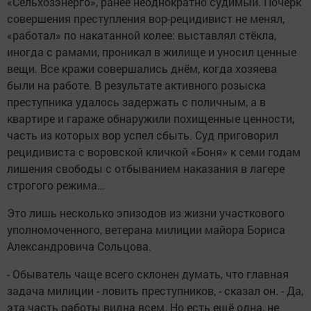
«Сельхозэнерго», ранее неоднократно судимый. Почерк
совершения преступления вор-рецидивист не менял,
«работал» по накатанной колее: выставлял стёкла,
иногда с рамами, проникал в жилище и уносил ценные
вещи. Все кражи совершались днём, когда хозяева
были на работе. В результате активного розыска
преступника удалось задержать с поличным, а в
квартире и гараже обнаружили похищенные ценности,
часть из которых вор успел сбыть. Суд приговорил
рецидивиста с воровской кличкой «Боня» к семи годам
лишения свободы с отбыванием наказания в лагере
строгого режима…
Это лишь несколько эпизодов из жизни участкового
уполномоченного, ветерана милиции майора Бориса
Александровича Сольцова.
- Обыватель чаще всего склонен думать, что главная
задача милиции - ловить преступников, - сказал он. - Да,
эта часть работы видна всем. Но есть ещё одна, не