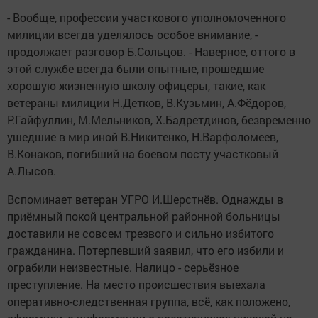
- Вообще, профессии участкового уполномоченного
милиции всегда уделялось особое внимание, -
продолжает разговор Б.Сольцов. - Наверное, оттого в
этой службе всегда были опытные, прошедшие
хорошую жизненную школу офицеры, такие, как
ветераны милиции Н.Детков, В.Кузьмин, А.Фёдоров,
Р.Гайфуллин, М.Мельников, Х.Бадретдинов, безвременно
ушедшие в мир иной В.Никитенко, Н.Варфоломеев,
В.Конаков, погибший на боевом посту участковый
А.Лысов.
Вспоминает ветеран УГРО И.Шерстнёв. Однажды в
приёмный покой центральной районной больницы
доставили не совсем трезвого и сильно избитого
гражданина. Потерпевший заявил, что его избили и
ограбили неизвестные. Налицо - серьёзное
преступление. На место происшествия выехала
оперативно-следственная группа, всё, как положено,