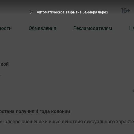
16+
5
Автоматическое закрытие баннера через
вости
Объявления
Рекламодателям
Н
акой
.
рстана получил 4 года колонии
«Половое сношение и иные действия сексуального характе