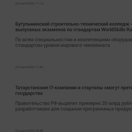
23 июля 2020, 11:14
Бугульминский строительно-технический колледж 
выпускных экзаменов по стандартам WorldSkills Ru
По всем специальностям и компетенциям оборудов
стандартам уровня мирового чемпионата.
23 июля 2020, 11:04
Татарстанские IT-компании и стартапы смогут пре
государства
Правительство РФ выделит примерно 20 млрд рубл
разработчикам для создания программных продук
23 июля 2020, 09:38