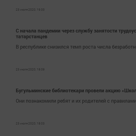
23 июля 2020, 19:33
С начала пандемии через службу занятости трудоус
татарстанцев
В республике снизился темп роста числа безработ
23 июля 2020, 18:09
Бугульминские библиотекари провели акцию «Школ
Они познакомили ребят и их родителей с правилам
23 июля 2020, 18:03