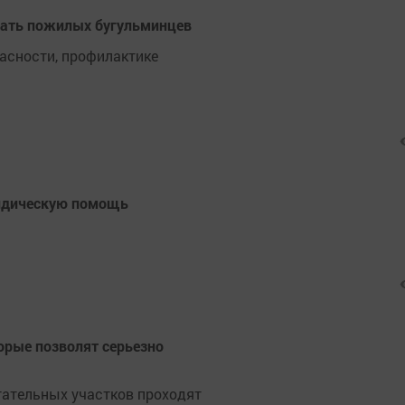
щать пожилых бугульминцев
асности, профилактике
ридическую помощь
орые позволят серьезно
ытательных участков проходят