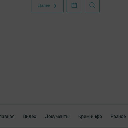
Далее ❯
лавная
Видео
Документы
Крим-инфо
Разное