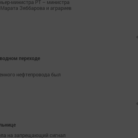
мьер-министра РТ – министра
 Марата Зяббарова и аграриев
дводном переходе
денного нефтепровода был
ольнице
тела на запрещающий сигнал