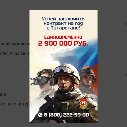
овый заболевший Covid-19
сле 26 за минувшие сутки.
дых
ию потока туристов в