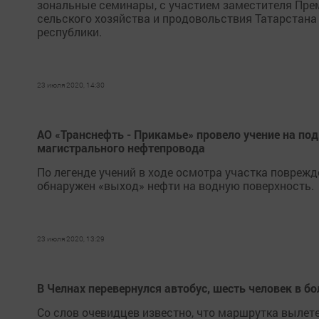
зональные семинары, с участием заместителя Пре
сельского хозяйства и продовольствия Татарстана
республики.
23 июля 2020, 14:30
АО «Транснефть - Прикамье» провело учение на по
магистрального нефтепровода
По легенде учений в ходе осмотра участка повреж
обнаружен «выход» нефти на водную поверхность.
23 июля 2020, 13:29
В Челнах перевернулся автобус, шесть человек в б
Со слов очевидцев известно, что маршрутка выле