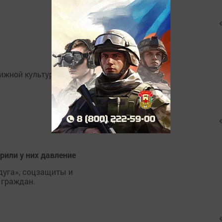
ижной культуры "Бугульма
или у них давление
дуга», соцзащиты и
 граждан.