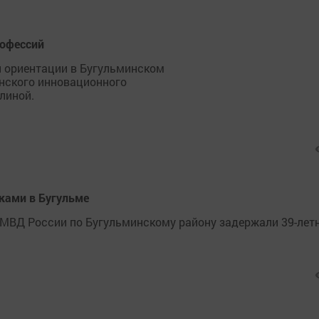
рофессий
й ориентации в Бугульминском
анского инновационного
линой.
иками в Бугульме
ОМВД России по Бугульминскому району задержали 39-лет