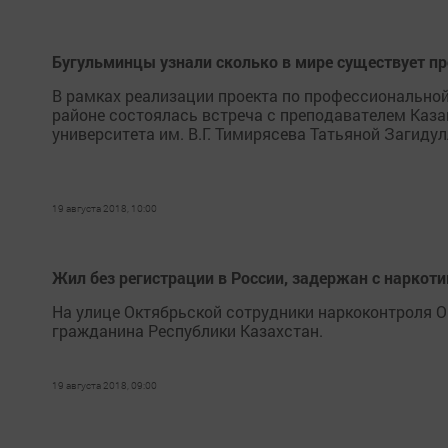
Бугульминцы узнали сколько в мире существует п
В рамках реализации проекта по профессионально
районе состоялась встреча с преподавателем Каз
университета им. В.Г. Тимирясева Татьяной Загидул
19 августа 2018, 10:00
Жил без регистрации в России, задержан с наркот
На улице Октябрьской сотрудники наркоконтроля 
гражданина Республики Казахстан.
19 августа 2018, 09:00