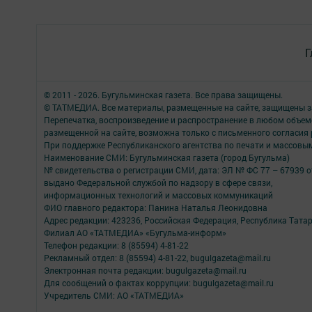
Г
© 2011 - 2026. Бугульминская газета. Все права защищены.
© ТАТМЕДИА. Все материалы, размещенные на сайте, защищены з
Перепечатка, воспроизведение и распространение в любом объе
размещенной на сайте, возможна только с письменного согласия
При поддержке Республиканского агентства по печати и массов
Наименование СМИ: Бугульминская газета (город Бугульма)
№ свидетельства о регистрации СМИ, дата: ЭЛ № ФС 77 – 67939 о
выдано Федеральной службой по надзору в сфере связи,
информационных технологий и массовых коммуникаций
ФИО главного редактора: Панина Наталья Леонидовна
Адрес редакции: 423236, Российская Федерация, Республика Татарст
Филиал АО «ТАТМЕДИА» «Бугульма-информ»
Телефон редакции: 8 (85594) 4-81-22
Рекламный отдел: 8 (85594) 4-81-22, bugulgazeta@mail.ru
Электронная почта редакции: bugulgazeta@mail.ru
Для сообщений о фактах коррупции: bugulgazeta@mail.ru
Учредитель СМИ: АО «ТАТМЕДИА»