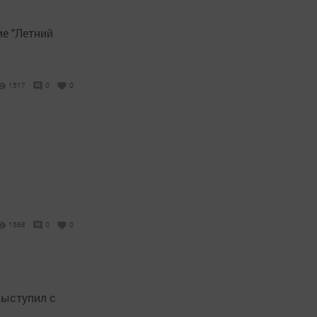
е "Летний
1517
0
0
1568
0
0
выступил с