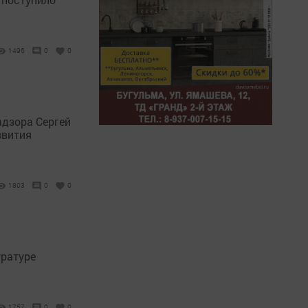
1496
0
0
адзора Сергей
звития
1803
0
0
уратуре
1757
0
0