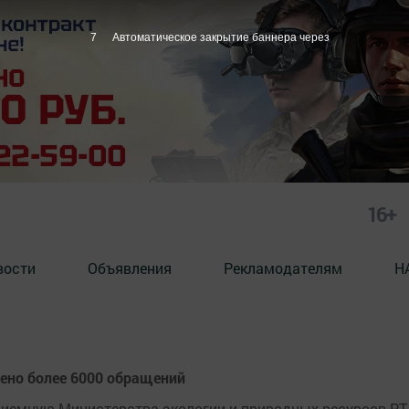
6
Автоматическое закрытие баннера через
16+
вости
Объявления
Рекламодателям
Н
рено более 6000 обращений
риемную Министерства экологии и природных ресурсов РТ