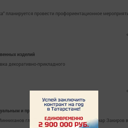
ка" планируется провести профориентационное мероприяти
твенных изделий
авка декоративно-прикладного
ктуальным и промышленным центром
Минниханов глава Бугульминского района Линар Закиров 