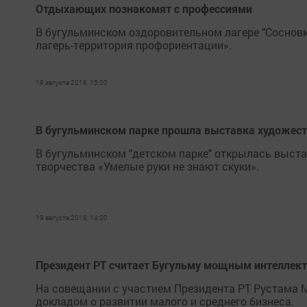
Отдыхающих познакомят с профессиями
В бугульминском оздоровительном лагере "Соснов
лагерь-территория профориентации».
19 августа 2018, 15:00
В бугульминском парке прошла выставка художес
В бугульминском "детском парке" открылась выст
творчества «Умелые руки не знают скуки».
19 августа 2018, 14:00
Президент РТ считает Бугульму мощным интелле
На совещании с участием Президента РТ Рустама 
докладом о развитии малого и среднего бизнеса.