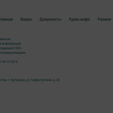
лавная
Видео
Документы
Крим-инфо
Разное
аконом.
ме информации,
 редакций СМИ.
ым коммуникациям.
т 06.12.2016
ан, г. Бугульма, ул. Гафиатуллина, д. 33