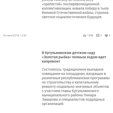
«прелестей» послереволюционной
коллективизации, ковала победу в тылу
Великой Отечественной войны, строила
светлое социалистическое будущее.
18 июля 2018, 12:30
1598
0
0
В бугульминском детском саду
«Золотая рыбка» полным ходом идет
капремонт
Состоялось традиционное выездное
совещание на площадках, входящих в
различные республиканские программы
по строительству и капитальному
ремонту социально-значимых объектов,
с участием главы Бугульминского
муниципального района Линара
Закирова и специалистов подрядных
организаций.