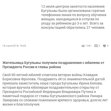
12 июля центром занятости населения
Бугульмы была организована горячая
телефонная линия по вопросу обучения
женщин, находящихся в отпуске по
уходу за ребенком до 3-х лет. Всего за
консультацией обратились 27 человек.
18 июля 2018, 19:30
1261
0
0
Жительница Бугульмы получила поздравления с юбилеем от
Президента России и главы района
Свой 90-летний юбилей отметила ветеран войны Клавдия
Борисовна Фролова. Поздравить её со знаменательной датой
приехала заместитель мэра города Бугульмы Ирина Белова,
которая вручила юбилярше поздравительную открытку от
Президента Российской Федерации Владимира Путина и
памятный подарок от главы Бугульминского района Линара
Закирова со словами пожелания крепкого здоровья, долгих лет
жизни и благополучия.