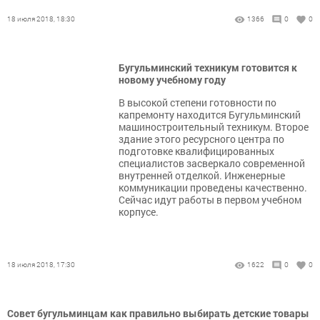
18 июля 2018, 18:30
1366
0
0
Бугульминский техникум готовится к
новому учебному году
В высокой степени готовности по
капремонту находится Бугульминский
машиностроительный техникум. Второе
здание этого ресурсного центра по
подготовке квалифицированных
специалистов засверкало современной
внутренней отделкой. Инженерные
коммуникации проведены качественно.
Сейчас идут работы в первом учебном
корпусе.
18 июля 2018, 17:30
1622
0
0
Совет бугульминцам как правильно выбирать детские товары