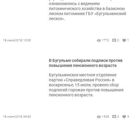
ознакомились с ведением
питомнического хозяйства в базисном
лесном питомнике ГБУ «Бугульминский
лесхоз».
18 июля 2018, 10:30
1772
0
1
В Бугульме собирали подписи против
повышения пенсионного возраста
Бугульминское местное отделение
партии «Справедливая Россия» в
воскресенье, 15 июля, провело сбор
подписей горожан против повышения
пенсионного возраста.
18 июля 2018, 09:30
1528
0
3