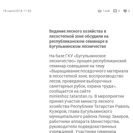
18 июля 2018, 11:30
1446
0
0
Ведение лесного хозяйства в
лесостепной зоне обсудили на
республиканском семинаре в
Бугульминском лесничестве
На базе ГКУ «Бугульминское
лесничество» прошел республиканский
семинар-совещание на тему
«Выращивание посадочного материала
в лесостепной зоне, воспроизводство
лесов, проведение выборочных
санитарных рубок, охрана труда»,
сообщается на сайте
minleshoz.tatarstan.ru. В мероприятии
принял участие министр лесного
хозяйства Республики Татарстан Равиль
Кузюров, глава Бугульминского
муниципального района Линар Закиров,
работники аппарата Министерства,
руководители подведомственных
учреждений. Участники семинара