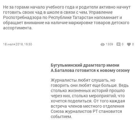
Не за горами начало учебного года и родители активно начнут
готовить своих чад в школе в связи с чем, Управление
Роспотребнадзора по Республике Татарстан напоминает и
обращает внимание на наличие маркировке товаров детского
ассортимента.
18 июля 2018, 16:30
1309
0
0
Бугульминский драмтеатр имени
А.Баталова готовится к новому сезону
Журналисты любят слушать, но
говорить они любят еще больше. Ведь
столько жизненных историй прошло
через них, столько мероприятий, что
хочется поделиться. От того каждая
встреча членов местного отделения
Союза журналистов РТ становится
событием.