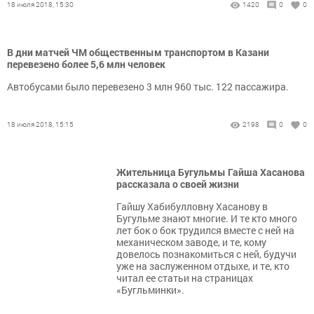
18 июля 2018, 15:30
1420
0
0
В дни матчей ЧМ общественным транспортом в Казани
перевезено более 5,6 млн человек
Автобусами было перевезено 3 млн 960 тыс. 122 пассажира.
18 июля 2018, 15:15
2198
0
0
Жительница Бугульмы Гайша Хасанова
рассказала о своей жизни
Гайшу Хабибулловну Хасанову в
Бугульме знают многие. И те кто много
лет бок о бок трудился вместе с ней на
механическом заводе, и те, кому
довелось познакомиться с ней, будучи
уже на заслуженном отдыхе, и те, кто
читал ее статьи на страницах
«Бугльминки».