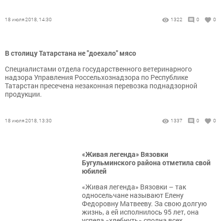
18 июля 2018, 14:30
1322
0
0
В столицу Татарстана не "доехало" мясо
Специалистами отдела государственного ветеринарного
надзора Управления Россельхознадзора по Республике
Татарстан пресечена незаконная перевозка поднадзорной
продукции.
18 июля 2018, 13:30
1337
0
0
«Живая легенда» Вязовки
Бугульминского района отметила свой
юбилей
«Живая легенда» Вязовки – так
односельчане называют Елену
Федоровну Матвееву. За свою долгую
жизнь, а ей исполнилось 95 лет, она
успела «хлебнуть» сполна всех