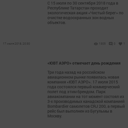
С 15 июля по 30 сентября 2018 года в
Республике Татарстан проходит
экологическая акция «Чистый берег» по
очистке водоохранных зон водных
объектов.
17 июля 2018, 20:30
1305
0
1
«ЮВТ АЭРО» отмечает день рождения
Три года назад на российском
авиационном рынке появилась новая
компания «ЮВТ АЭРО». 17 июля 2015
года состоялся первый коммерческий
полет под этим брендом. Парк
авиакомпании на тот момент состоял из
3-х производимых канадской компанией
Bombardier самолетов CRJ 200, а первый
рейс был выполнен из Бугульмы в
Москву.