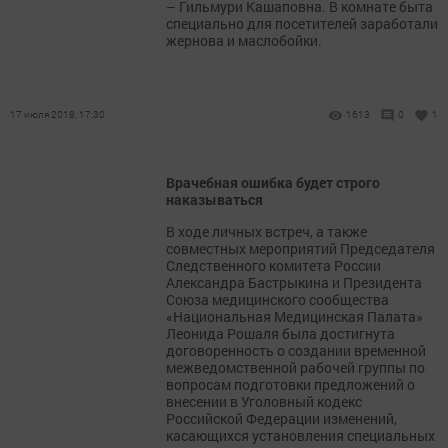
– Гильмури Кашаповна. В комнате быта
специально для посетителей заработали
жернова и маслобойки.
17 июля 2018, 17:30
1613
0
1
Врачебная ошибка будет строго
наказываться
В ходе личных встреч, а также
совместных мероприятий Председателя
Следственного комитета России
Александра Бастрыкина и Президента
Союза медицинского сообщества
«Национальная Медицинская Палата»
Леонида Рошаля была достигнута
договоренность о создании временной
межведомственной рабочей группы по
вопросам подготовки предложений о
внесении в Уголовный кодекс
Российской Федерации изменений,
касающихся установления специальных