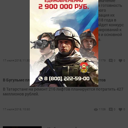
уборки урожая решающее значение
имеет высокая техническая готовность
всего уборочно-транспортного
комплекса и четкая организация их
работы. С 23 по 27 июля 2018 года в
хозяйствах республики пройдет конкурс
по готовности сельхозформирований к
проведению уборки урожая и основной
обработки почвы 2018 года.
17 июля 2018, 11:30
1179
0
0
В Бугульме планируется капитальный ремонт лифтов
В Татарстане на ремонт 216 лифтов планируется потратить 427
миллионов рублей.
17 июля 2018, 10:30
1106
0
0