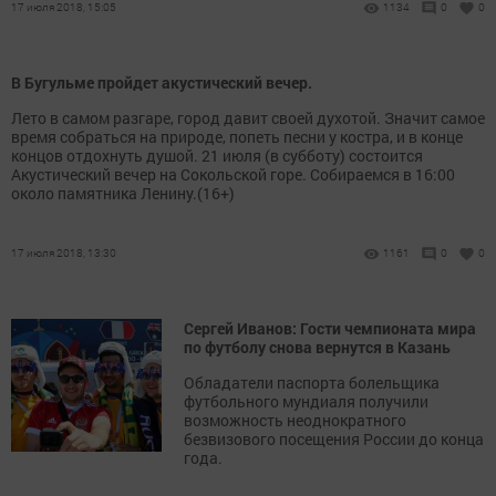
17 июля 2018, 15:05
1134
0
0
В Бугульме пройдет акустический вечер.
Лето в самом разгаре, город давит своей духотой. Значит самое
время собраться на природе, попеть песни у костра, и в конце
концов отдохнуть душой. 21 июля (в субботу) состоится
Акустический вечер на Сокольской горе. Собираемся в 16:00
около памятника Ленину.(16+)
17 июля 2018, 13:30
1161
0
0
Сергей Иванов: Гости чемпионата мира
по футболу снова вернутся в Казань
Обладатели паспорта болельщика
футбольного мундиаля получили
возможность неоднократного
безвизового посещения России до конца
года.