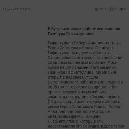
17 июля 2018, 19:30
1376
0
0
В бугульминском районе вспоминали
Газинура Гафиатуллина
Гафиатуллин Роберт Анварович - внук
Героя Советского Союза Газинура
Гафиатуллина и депутат Совета
Староисаковского сельского поселения
со своими коллегами посетили Дом-
музей нашего знаменитого земляка,
Газинура Гафиатуллина. Музей был
открыт в деревне Сугушла
Бугульминского района в 1963 году, а в
2005 году его реконструировали. Во
время экскурсии по музейным
комнатам, сотрудники Сугушлинского
СК рассказали посетителям о жизни и
семье Героя Советского Союза. Роберт
Анварович добавлял некоторые
интересные факты из жизни
Г.Гафиатуллина, которые ему
рассказывала его бабушка, вдова героя