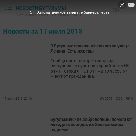
НОВОСТИ БУГУЛЬМЫ
16+
5
Автоматическое закрытие баннера через
"Бугульминская газета" - Бугульминский район
Новости за 17 июля 2018
В Бугульме произошел пожар на улице
Ленина. Есть жертвы
Сообщение о пожаре в квартире
поступило на пульт пожарной части №
64 «11 отряд ФПС по РТ» в 10 часов 57
минут от гражданина.
17 июля 2018, 21:30
3075
0
0
Бугульминские добровольцы помогают
наводить порядок на Хакимовском
водоеме