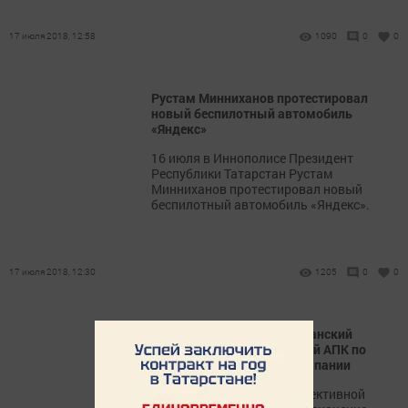
17 июля 2018, 12:58
1090
0
0
Рустам Минниханов протестировал
новый беспилотный автомобиль
«Яндекс»
16 июля в Иннополисе Президент
Республики Татарстан Рустам
Минниханов протестировал новый
беспилотный автомобиль «Яндекс».
17 июля 2018, 12:30
1205
0
0
Скоро стартует республиканский
конкурс среди предприятий АПК по
готовности уборочной компании
Для своевременной и эффективной