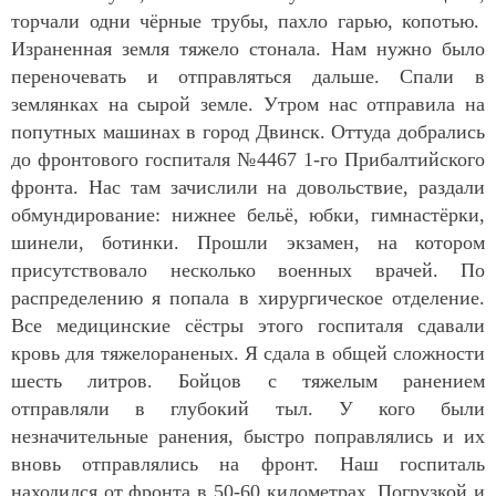
торчали одни чёрные трубы, пахло гарью, копотью.
Израненная земля тяжело стонала. Нам нужно было
переночевать и отправляться дальше. Спали в
землянках на сырой земле. Утром нас отправила на
попутных машинах в город Двинск. Оттуда добрались
до фронтового госпиталя №4467 1-го Прибалтийского
фронта. Нас там зачислили на довольствие, раздали
обмундирование: нижнее бельё, юбки, гимнастёрки,
шинели, ботинки. Прошли экзамен, на котором
присутствовало несколько военных врачей. По
распределению я попала в хирургическое отделение.
Все медицинские сёстры этого госпиталя сдавали
кровь для тяжелораненых. Я сдала в общей сложности
шесть литров. Бойцов с тяжелым ранением
отправляли в глубокий тыл. У кого были
незначительные ранения, быстро поправлялись и их
вновь отправлялись на фронт. Наш госпиталь
находился от фронта в 50-60 километрах. Погрузкой и