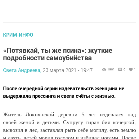
КРИМ-ИНФО
«Потявкай, ты же псина»: жуткие
подробности самоубийства
Света Андреева,
23 марта 2021 - 19:47
1961
0
1
После очередной серии издевательств женщина не
выдержала прессинга и свела счёты с жизнью.
Житель Локнянской деревни 5 лет издевался над
своей женой и детьми. Супругу тиран бил кочергой,
вывозил в лес, заставлял рыть себе могилу, есть землю
и лаять, детей морил голодом и избивал ногами. После