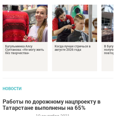
Бугульминка Алсу
Когда лучше стричься в
В Бугул
Султанова: «Не могу жить
августе 2026 года
получил
без творчества»
повтор
НОВОСТИ
Работы по дорожному нацпроекту в
Татарстане выполнены на 65%
10 сентября 2021 -