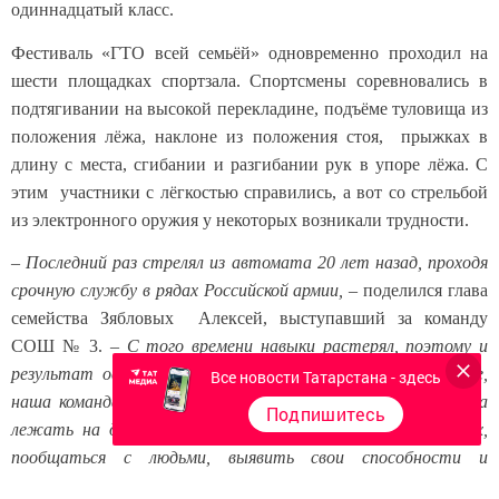
одиннадцатый класс.
Фестиваль «ГТО всей семьёй» одновременно проходил на
шести площадках спортзала. Спортсмены соревновались в
подтягивании на высокой перекладине, подъёме туловища из
положения лёжа, наклоне из положения стоя, прыжках в
длину с места, сгибании и разгибании рук в упоре лёжа. С
этим участники с лёгкостью справились, а вот со стрельбой
из электронного оружия у некоторых возникали трудности.
–
Последний раз стрелял из автомата 20 лет назад, проходя
срочную службу в рядах Российской армии,
– поделился глава
семейства Зябловых Алексей, выступавший за команду
СОШ № 3. –
С того времени навыки растерял, поэтому и
результат оставляет желать лучшего. И, тем не менее,
Все новости Татарстана - здесь
наша команда осталась довольна мероприятием. Чем дома
Подпишитесь
лежать на диване, лучше поучаствовать в соревнованиях,
пообщаться с людьми, выявить свои способности и
проверить силу воли.