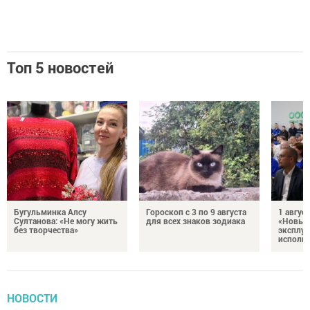
Топ 5 новостей
Бугульминка Алсу
Гороскоп с 3 по 9 августа
1 авгус
Султанова: «Не могу жить
для всех знаков зодиака
«Новые
без творчества»
эксплуа
исполня
НОВОСТИ