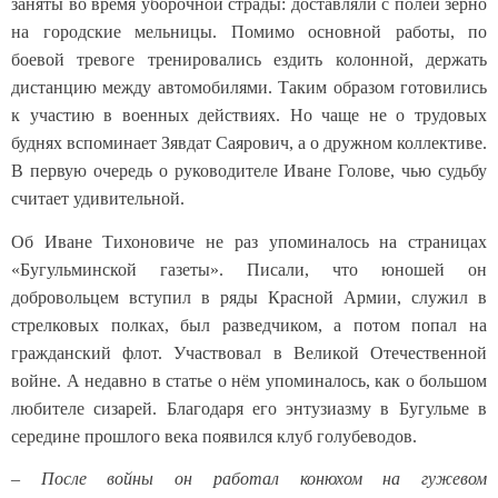
заняты во время уборочной страды: доставляли с полей зерно
на городские мельницы. Помимо основной работы, по
боевой тревоге тренировались ездить колонной, держать
дистанцию между автомобилями. Таким образом готовились
к участию в военных действиях. Но чаще не о трудовых
буднях вспоминает Зявдат Саярович, а о дружном коллективе.
В первую очередь о руководителе Иване Голове, чью судьбу
считает удивительной.
Об Иване Тихоновиче не раз упоминалось на страницах
«Бугульминской газеты». Писали, что юношей он
добровольцем вступил в ряды Красной Армии, служил в
стрелковых полках, был разведчиком, а потом попал на
гражданский флот. Участвовал в Великой Отечественной
войне. А недавно в статье о нём упоминалось, как о большом
любителе сизарей. Благодаря его энтузиазму в Бугульме в
середине прошлого века появился клуб голубеводов.
–
После войны он работал конюхом на гужевом