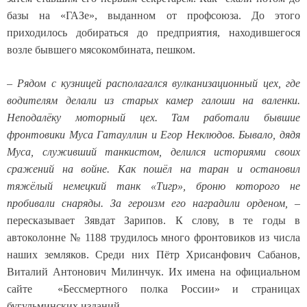
базы на «ГАЗе», выданном от профсоюза. До этого
приходилось добираться до предприятия, находившегося
возле бывшего мясокомбината, пешком.
–
Рядом с кузницей располагался вулканизационный цех, где
водителям делали из старых камер галоши на валенки.
Неподалёку моторный цех. Там работали бывшие
фронтовики Муса Гатауллин и Егор Неклюдов. Бывало, дядя
Муса, служивший танкистом, делился историями своих
сражений на войне. Как пошёл на таран и остановил
тяжёлый немецкий танк «Тигр», броню которого не
пробивали снаряды. За героизм его наградили орденом,
–
пересказывает Зявдат Зарипов. К слову, в те годы в
автоколонне № 1188 трудилось много фронтовиков из числа
наших земляков. Среди них Пётр Хрисанфович Сабанов,
Виталий Антонович Милинчук. Их имена на официальном
сайте «Бессмертного полка России» и страницах
бугульминских изданий.