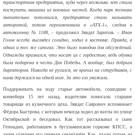
транспортном предприятии, куда через несколько лет стали
поступать машины из военных частей. Когда парк техники
значительно пополнился, предприятие стали называть
авторотой, потом переименовали в «АТХ-1», следом в
автоколонну № 1188,
– продолжил Зявдат Зарипов. –
Иван
Голов всегда выглядел солидно, ходил в костюме. Правда, в
одних и тех же сапогах. Это было поводом для обсуждений.
Однажды признался, что носит их с гордостью, ведь обувка
была подарена в честь Дня Победы. А вообще, был добрым
директором. Никогда не ругался, не кричал на сотрудников, с
нами держался на одной ноге. За это его уважали.
Поддерживать на ходу старые автомобили, сошедшие с
конвейера 15 лет назад, водителям помогали старшие
товарищи из кузнечного цеха. Зявдат Саярович вспоминает
Фёдора Быстрова, с которым некогда ходил до вахты по улице
Октябрьской и беседовал. Как тот рассказывал о сыне
Геннадии, работавшем в бугульминском горкоме КПСС, а
затем ставшим его первым секретарём. Как ехали потом до