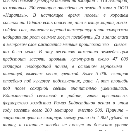
осенью озимые культуры посеяли на площади 7 316 гектаров,
из которых 200 гектаров отведено на зелёный корм в ООО
«Наратлы». В настоящее время посевы в хорошем
состоянии. Однако есть опасение, что в конце марта, когда
сойдёт снег, начнётся перепад температур и при заморозках
набирающие рост озимые могут погибнуть. Да и запас влаги
в метровом слое ожидается меньше прошлогоднего – снегов-
то было мало. В эту весеннюю кампанию земледельцам
предстоит засеять яровыми культурами около 47 000
гектаров плодородной почвы, в основном зерновыми –
пшеницей, ячменём, овсом, гречихой. Более 5 000 гектаров
отведено под кукурузу, подсолнечник, рапс. А вот площадь
под посев сахарной свёклы значительно уменьшилась.
Единственный свекловод в районе, глава крестьянско-
фермерского хозяйства Рамиз Бадретдинов решил в этом
году засеять всего 200 гектаров вместо 500. Причина –
закупочная цена на сахарную свёклу упала до 1 800 рублей за
тонну, а сахарные заводы не смогут на должном уровне