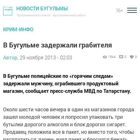
НОВОСТИ БУГУЛЬМЫ
16+
"Бугульминская газета" - Бугульминский район
КРИМ-ИНФО
В Бугульме задержали грабителя
Автор,
29 ноября 2013 - 02:03
1544
0
0
В Бугульме полицейские по «горячим следам»
задержали мужчину, ограбившего продуктовый
магазин, сообщает пресс-служба МВД по Татарстану.
Около шести часов вечера в один из магазинов города
зашел молодой человек и попросил упаковать три
бутылки дорогого алкоголя и блок дорогих сигарет.
Продавец положила все в пакет, но вместо того, чтобы
расплатиться, парень взял пакет и бросился бежать.