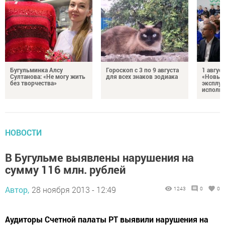
Бугульминка Алсу
Гороскоп с 3 по 9 августа
1 авгус
Султанова: «Не могу жить
для всех знаков зодиака
«Новые
без творчества»
эксплуа
исполня
НОВОСТИ
В Бугульме выявлены нарушения на
сумму 116 млн. рублей
Автор,
28 ноября 2013 - 12:49
1243
0
0
Аудиторы Счетной палаты РТ выявили нарушения на