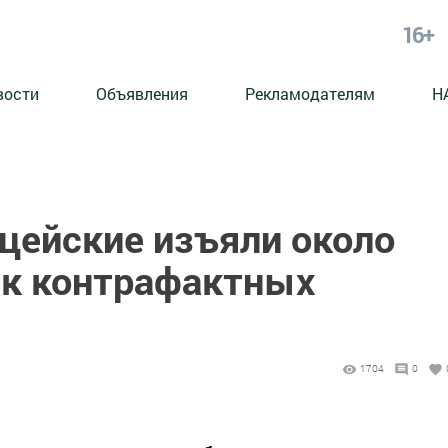
16+
вости
Объявления
Рекламодателям
Н
ицейские изъяли около
ек контрафактных
1704
0