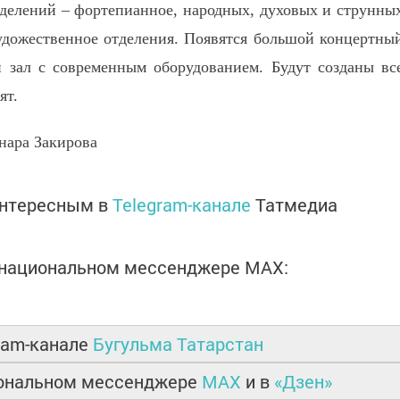
делений – фортепианное, народных, духовых и струнны
удожественное отделения. Появятся большой концертны
й зал с современным оборудованием. Будут созданы вс
ят.
нара Закирова
интересным в
Telegram-канале
Татмедиа
в национальном мессенджере MАХ:
ram-канале
Бугульма Татарстан
иональном мессенджере
MAX
и в
«Дзен»