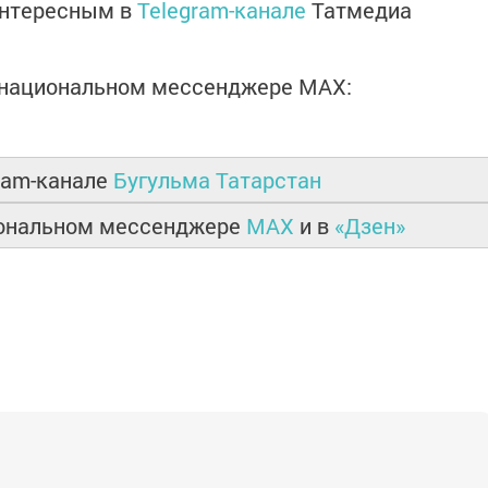
интересным в
Telegram-канале
Татмедиа
в национальном мессенджере MАХ:
ram-канале
Бугульма Татарстан
иональном мессенджере
MAX
и в
«Дзен»