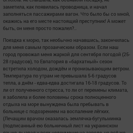
заметила, как появилась проводница, и начал
заполняться пассажирами вагон. Что было бы со мной,
окажись на его месте настоящий преступник! А может
быть, он меня просто пожалел?..
Поездка к морю, так необычно начавшись, закончилась
для меня самым прозаическим образом. Если наш
город провожал меня жаркой для сентября погодой (25-
28 градусов), то Евпатория в «бархатный» сезон
встретила холодом, дождём и пронизывающим ветром.
Температура по утрам не превышала 5-6 градусов
тепла, а днём - едва-едва достигала 16-18 градусов. То
ли от полученного стресса, то ли от перемены климата,
я заболела и более половины срока полноценного
отдыха на море вынуждена была пребывать в
больнице с подозрением на воспаление лёгких.
(Лечащим врачом оказалась землячка-бугульминка
(подписанный ею больничный лист на украинском
языке, вызвал у всех недоумение на заводе, но всё же