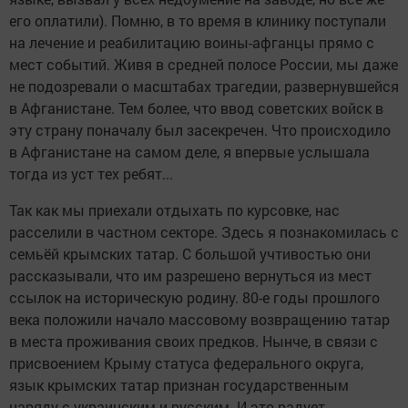
его оплатили). Помню, в то время в клинику поступали
на лечение и реабилитацию воины-афганцы прямо с
мест событий. Живя в средней полосе России, мы даже
не подозревали о масштабах трагедии, развернувшейся
в Афганистане. Тем более, что ввод советских войск в
эту страну поначалу был засекречен. Что происходило
в Афганистане на самом деле, я впервые услышала
тогда из уст тех ребят...
Так как мы приехали отдыхать по курсовке, нас
расселили в частном секторе. Здесь я познакомилась с
семьёй крымских татар. С большой учтивостью они
рассказывали, что им разрешено вернуться из мест
ссылок на историческую родину. 80-е годы прошлого
века положили начало массовому возвращению татар
в места проживания своих предков. Нынче, в связи с
присвоением Крыму статуса федерального округа,
язык крымских татар признан государственным
наряду с украинским и русским. И это радует.