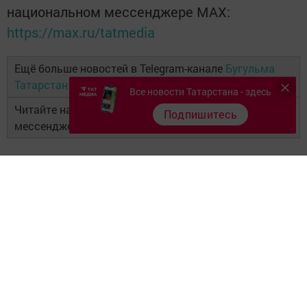
национальном мессенджере MАХ:
https://max.ru/tatmedia
Ещё больше новостей в Telegram-канале
Бугульма
Татарстан
Все новости Татарстана - здесь
Читайте наши новости в национальном
Подпишитесь
мессенджере
MAX
и в
«Дзен»
Перейти на страницу новости