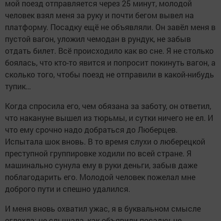
мой поезд отправляется через 25 минут, молодой
человек взял меня за руку и почти бегом вывел на
платформу. Посадку ещё не объявляли. Он завёл меня в
пустой вагон, уложил чемодан в рундук, не забыв
отдать билет. Всё происходило как во сне. Я не столько
боялась, что кто-то явится и попросит покинуть вагон, а
сколько того, чтобы поезд не отправили в какой-нибудь
тупик…
Когда спросила его, чем обязана за заботу, он ответил,
что накануне вышел из тюрьмы, и сутки ничего не ел. И
что ему срочно надо добраться до Люберцев.
Испытала шок вновь. В то время слухи о люберецкой
преступной группировке ходили по всей стране. Я
машинально сунула ему в руки деньги, забыв даже
поблагодарить его. Молодой человек пожелал мне
доброго пути и спешно удалился.
И меня вновь охватил ужас, я в буквальном смысле
оглохла: не слышала, как объявили посадку, не