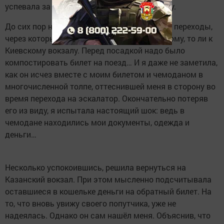
успевала за ним, боясь потерять его из виду.
До сих пор не могу припомнить те закоулки, переходы,
через которые он меня вывел то ли к Курскому, то ли к
Киевскому вокзалу. Перед посадкой надо было
компостировать билет на поезд… И я даже не заметила,
как он исчез вместе с моим билетом и чемоданом в
многочисленной толпе, оттеснившей меня в сторону во
время перехода на эскалатор. Окончательно потеряв
его из виду, я испытала настоящий шок: ведь в
чемодане находились мои документы, одежда и
деньги…
Несколько успокоившись, решила вернуться на
Казанский вокзал. При этом мысленно подсчитывала
оставшиеся в кошельке деньги на обратный билет. На
то, что вновь увижу своего попутчика, уже не
надеялась. Однако он сам нашёл меня. Объяснив, что