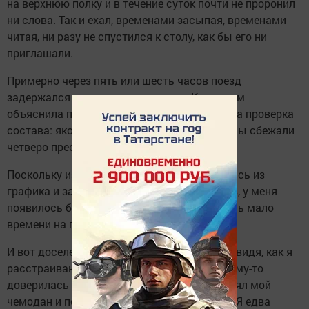
на верхнюю полку и в течение суток почти не проронил
ни слова. Так и ехал, временами засыпая, временами
читая, ни разу не спустился к столу, как бы его ни
приглашали.
Примерно через пять или шесть часов поезд
задержался на каком-то разъезде. Как потом
объяснила проводница, причиной тому была проверка
состава: якобы накануне из местной тюрьмы сбежали
четверо преступников.
Поскольку из-за этой остановки мы выбились из
графика и запаздывали на несколько часов, у меня
появилось беспокойство, так как оставалось мало
времени на пересадку в Москве.
И вот доселе молчавший молодой человек, видя, как я
расстраиваюсь, взялся помочь мне. Я почему-то
доверилась ему. По приезде в Москву он взял мой
чемодан и почти первым вышел из вагона. Я едва