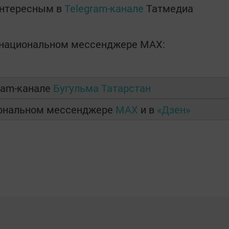
интересным в
Telegram-канале
Татмедиа
в национальном мессенджере MАХ:
ram-канале
Бугульма Татарстан
иональном мессенджере
MAX
и в
«Дзен»