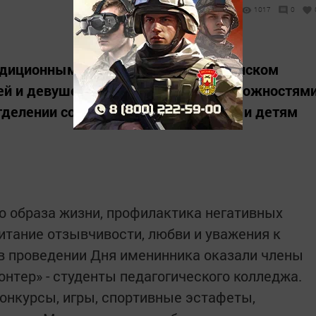
1017
0
адиционным праздником в бугульминском
ей и девушек с ограниченными возможностям
тделении социальной помощи семье и детям
го образа жизни, профилактика негативных
итание отзывчивости, любви и уважения к
 проведении Дня именинника оказали члены
нтер» - студенты педагогического колледжа.
онкурсы, игры, спортивные эстафеты,