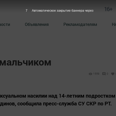
16+
6
Автоматическое закрытие баннера через
вости
Объявления
Рекламодателям
Н
 мальчиком
1559
0
ексуальном насилии над 14-летним подростком
динов, сообщила пресс-служба СУ СКР по РТ.