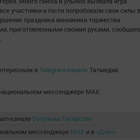
ерея. Много смеха и улыбок вызвала игра
все участники и гости попробовали свои силы 
ершение праздника виновники торжества
ями, приготовленными своими руками, сообщил
.
интересным в
Telegram-канале
Татмедиа
в национальном мессенджере MАХ:
ram-канале
Бугульма Татарстан
иональном мессенджере
MAX
и в
«Дзен»