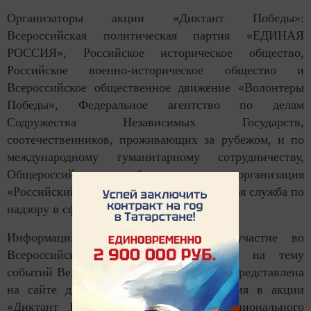
Организаторы акции «Диктант Победы»:
Всероссийская политическая партия «ЕДИНАЯ
РОССИЯ», Российское историческое общество,
Российское военно-историческое общество и
Всероссийское общественное движение «Волонтеры
Победы», Федеральное агентство по делам
Содружества Независимых Государств,
соотечественников, проживающих за рубежом, и по
международному гуманитарному сотрудничеству,
Общероссийская общественная организация
«Российский союз ветеранов», Федеральная служба по
надзору в сфере образования и науки.
Информация о том, как принять участие во
Всероссийском историческом диктанте на тему
событий Великой отечественной войны, представлена
на сайте диктантпобеды.рф. Для участия в акции
«Диктант Победы» на площадках Национального