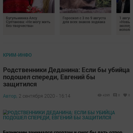
Бугульминка Алсу
Гороскоп с 3 по 9 августа
1 авгус
Султанова: «Не могу жить
для всех знаков зодиака
«Новые
без творчества»
эксплуа
исполня
КРИМ-ИНФО
Родственники Деданина: Если бы убийца
подошел спереди, Евгений бы
защитился
Автор,
2 сентября 2020 - 16:14
4295
0
0
Бизнесмен занимался спортом и смог бы дать отпор