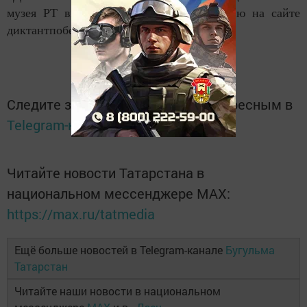
музея РТ вы можете пройти регистрацию на сайте
диктантпобеды.рф.
Следите за самым важным и интересным в
Telegram-канале
Татмедиа
Читайте новости Татарстана в
национальном мессенджере MАХ:
https://max.ru/tatmedia
Ещё больше новостей в Telegram-канале
Бугульма
Татарстан
Читайте наши новости в национальном