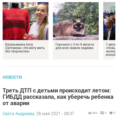
Бугульминка Алсу
Гороскоп с 3 по 9 августа
1 авгус
Султанова: «Не могу жить
для всех знаков зодиака
«Новые
без творчества»
эксплуа
исполня
НОВОСТИ
Треть ДТП с детьми происходит летом:
ГИБДД рассказала, как уберечь ребенка
от аварии
Света Андреева,
26 мая 2021 - 08:37
804
0
0