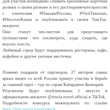
Для участия необходимо снимать креативные короткие
ролики о своём регионе и его достопримечательностях
с хэштегами #ПокажиРоссию, #
VisitTatarstan
,
#
DiscoverKazan
и опубликовать в своём ТикТок-
аккаунте.
Они станут чек-листом для предстоящего
путешествия: что посмотреть, куда сходить, где
вкусно поесть.
Любимый город будут поддерживать рестораны, кафе,
кофейни и другие уютные местечки.
Помимо подарков от партнеров, 27 авторов самых
ярких видео со всей России примут участие в борьбе
за главный приз – тур по горам Кабардино-Балкарии
Результаты будут опубликованы 1 августа в
официальном аккаунте @
russia
.
travel
.
official
в TikTok.
Подробности конкурса можноузнать по ссылке
https://leto.russia.travel/tiktok