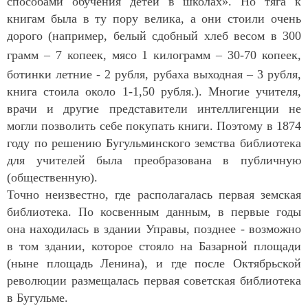
способами обучения детей в школах». Но тяга к
книгам была в ту пору велика, а они стоили очень
дорого (например, белый сдобный хлеб весом в
300
грамм
– 7 копеек, мясо
1 килограмм
– 30-70 копеек,
ботинки летние - 2 рубля, рубаха выходная – 3 рубля,
книга стоила около 1-1,50 рубля.). Многие учителя,
врачи и другие представители интеллигенции не
могли позволить себе покупать книги. Поэтому в 1874
году по решению Бугульминского земства библиотека
для учителей была преобразована в публичную
(общественную).
Точно неизвестно, где располагалась первая земская
библиотека. По косвенным данным, в первые годы
она находилась в здании Управы, позднее - возможно
в том здании, которое стояло на Базарной площади
(ныне площадь Ленина), и где после Октябрьской
революции размещалась первая советская библиотека
в Бугульме.