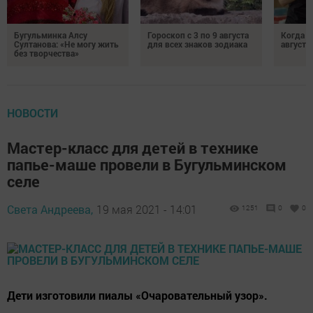
Бугульминка Алсу
Гороскоп с 3 по 9 августа
Когда л
Султанова: «Не могу жить
для всех знаков зодиака
августе
без творчества»
НОВОСТИ
Мастер-класс для детей в технике
папье-маше провели в Бугульминском
селе
Света Андреева,
19 мая 2021 - 14:01
1251
0
0
Дети изготовили пиалы «Очаровательный узор».