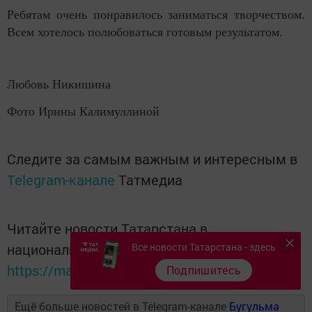
Ребятам очень понравилось заниматься творчеством.
Всем хотелось полюбоваться готовым результатом.
Любовь Никишина
Фото Ирины Калимуллиной
Следите за самым важным и интересным в
Telegram-канале
Татмедиа
Читайте новости Татарстана в
национальном мессенджере MАХ:
Все новости Татарстана - здесь
https://max.ru/tatmedia
Подпишитесь
Ещё больше новостей в Telegram-канале
Бугульма