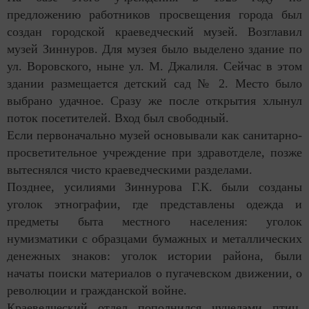
предложению работников просвещения города был
создан городской краеведческий музей. Возглавил
музей Зиннуров. Для музея было выделено здание по
ул. Воровского, ныне ул. М. Джалиля. Сейчас в этом
здании размещается детский сад № 2. Место было
выбрано удачное. Сразу же после открытия хлынул
поток посетителей. Вход был свободный.
Если первоначально музей основывали как санитарно-
просветительное учреждение при здравотделе, позже
вытеснялся чисто краеведческими разделами.
Позднее, усилиями Зиннурова Г.К. были созданы
уголок этнографии, где представлены одежда и
предметы быта местного населения: уголок
нумизматики с образцами бумажных и металлических
денежных знаков: уголок истории района, были
начаты поиски материалов о пугачевском движении, о
революции и гражданской войне.
Краеведческий отдел пополнился чучелами птиц,