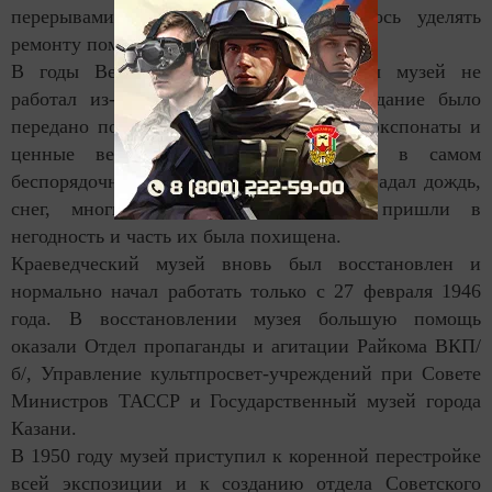
перерывами, много времени приходилось уделять
ремонту помещения.
В годы Великой Отечественной войны музей не
работал из-за отсутствия помещения, здание было
передано под детский дом. Имущество, экспонаты и
ценные вещи хранились на чердаке в самом
беспорядочном состоянии. На чердак попадал дождь,
снег, многие экспонаты, имущество пришли в
негодность и часть их была похищена.
Краеведческий музей вновь был восстановлен и
нормально начал работать только с 27 февраля 1946
года. В восстановлении музея большую помощь
оказали Отдел пропаганды и агитации Райкома ВКП/
б/, Управление культпросвет-учреждений при Совете
Министров ТАССР и Государственный музей города
Казани.
В 1950 году музей приступил к коренной перестройке
всей экспозиции и к созданию отдела Советского