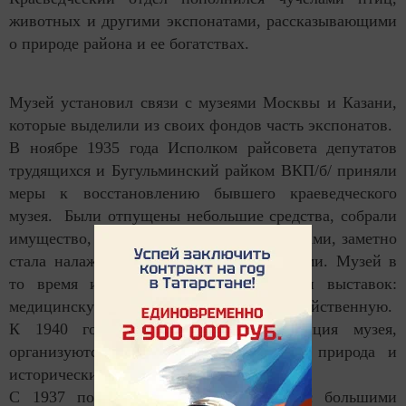
животных и другими экспонатами, рассказывающими
о природе района и ее богатствах.
Музей установил связи с музеями Москвы и Казани,
которые выделили из своих фондов часть экспонатов.
В ноябре 1935 года Исполком райсовета депутатов
трудящихся и Бугульминский райком ВКП/б/ приняли
меры к восстановлению бывшего краеведческого
музея. Были отпущены небольшие средства, собрали
имущество, пополнили новыми экспонатами, заметно
стала налаживаться работа с посетителями. Музей в
то время имел несколько коллекций и выставок:
медицинскую, ветеринарную, сельскохозяйственную.
К 1940 году перестраивается экспозиция музея,
организуются новые отделы: вводный, природа и
исторический.
С 1937 по 1941 год музей работал с большими