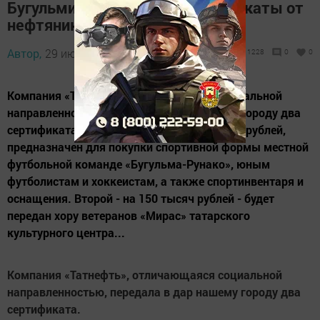
Бугульминцы получили сертификаты от
нефтяников
Автор,
29 июля 2013 - 12:37
1228
0
0
Компания «Татнефть», отличающаяся социальной
направленностью, передала в дар нашему городу два
сертификата. Первый, на четыре миллиона рублей,
предназначен для покупки спортивной формы местной
футбольной команде «Бугульма-Рунако», юным
футболистам и хоккеистам, а также спортинвентаря и
оснащения. Второй - на 150 тысяч рублей - будет
передан хору ветеранов «Мирас» татарского
культурного центра...
Компания «Татнефть», отличающаяся социальной
направленностью, передала в дар нашему городу два
сертификата.