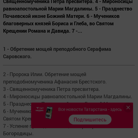
Священномученика Петра пресвитера. 4 - Мироносицы
равноапостольной Марии Магдалины. 5 - Празднество
Почаевской иконе Божией Матери. 6 - Мучеников
благоверных князей Бориса и Глеба, во Святом
Крещении Романа и Давида. 7 -...
1 - Обретение мощей преподобного Серафима
Саровского.
2 - Пророка Илии. Обретение мощей
преподобномученика Афанасия Брестского.
3 - Священномученика Петра пресвитера.
4 - Мироносицы равноапостольной Марии Магдалины.
5 - Празднество Почаевской иконе Божией Матери.
Все новости Татарстана - здесь
6 - Мучеников благоверных князей Бориса и Глеба, во
Святом Крещении Романа и Давида.
Подпишитесь
7 - Успение праведной Анны, матери Пресвятой
Богородицы.