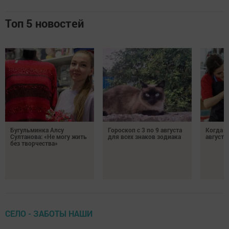
Топ 5 новостей
Бугульминка Алсу
Гороскоп с 3 по 9 августа
Когда л
Султанова: «Не могу жить
для всех знаков зодиака
августе
без творчества»
СЕЛО - ЗАБОТЫ НАШИ