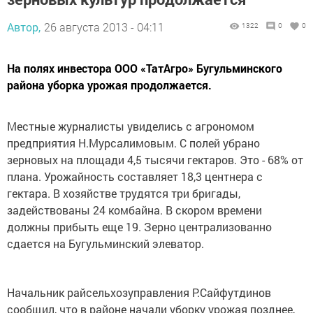
Автор,
26 августа 2013 - 04:11
1322
0
0
На полях инвестора ООО «ТатАгро» Бугульминского
района уборка урожая продолжается.
Местные журналисты у
виделись с агрономом
предприятия Н.Мурсалимовым. С полей убрано
зерновых на площади
4,5 тысячи гектаров.
Это - 68% от
плана. Урожайность составляет 18,3 центнера с
гектара. В хозяйстве трудятся три бригады,
задействованы 24 комбайна.
В скором времени
д
олжны прибыть еще 19.
Зерно централизованно
сдается на Бугульминский элеватор.
Начальник райсельхозуправления Р.Сайфутдинов
сообщил, что в районе начали уборку урожая позднее,