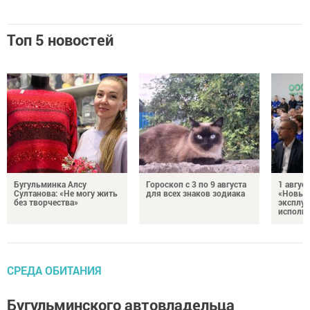
Топ 5 новостей
Бугульминка Алсу
Гороскоп с 3 по 9 августа
1 авгус
Султанова: «Не могу жить
для всех знаков зодиака
«Новые
без творчества»
эксплуа
исполня
СРЕДА ОБИТАНИЯ
Бугульминского автовладельца