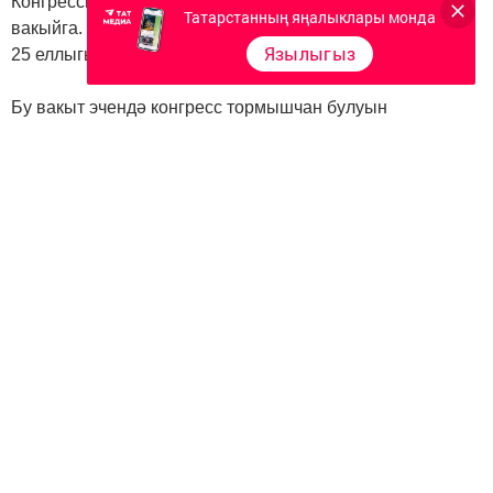
Конгрессның һәр съезды - көтеп алынган тарихи
Татарстанның яңалыклары монда
вакыйга. Әлеге съезд Бөтендөнья татар конгрессының
Язылыгыз
25 еллыгында үтү символик мәгънәгә ия.
Бу вакыт эчендә конгресс тормышчан булуын
исбатлады, үзен телне, мәдәниятне һәм татар халкының
гореф-гадәтләрен саклаучы институт итеп күрсәтте,
халкыбызны берләштерүче мөһим факторга әйләнде.
Конгресс милләтебез һәм аның киләчәге өчен җан атучы
барлык татарларны берләштерде. Үткән чирек гасыр
эчендә ул күпләгән уңышлы проектларны күтәреп чыкты.
Ел саен республика ярдәме белән төрле зур чаралар уза.
Алар арасында Бөтенроссия татар авыллары
эшмәкәрләре җыены, Бөтендөнья татар хатын-кызлары
форумы, «Татарстанның эшлекле партнерлары»
форумы, Бөтенроссия туган якны өйрәнүче татарлар
съезды.