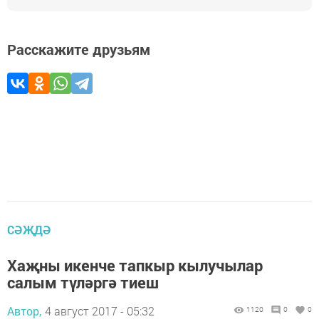
Расскажите друзьям
СӘҖДӘ
Хаҗны икенче тапкыр кылучылар
салым түләргә тиеш
Автор,
4 август 2017 - 05:32
1120
0
0