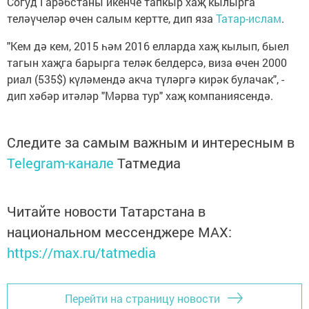
Согуд Гарәбстаны икенче тапкыр хаҗ кылырга
теләүчеләр өчен салым кертте, дип яза
Татар-ислам
.
"Кем дә кем, 2015 һәм 2016 елларда хаҗ кылып, быел
тагын хаҗга барырга теләк белдерсә, виза өчен 2000
риал (535$) күләмендә акча түләргә кирәк булачак", -
дип хәбәр итәләр "Мәрва тур" хаҗ компаниясендә.
Следите за самым важным и интересным в
Telegram-канале
Татмедиа
Читайте новости Татарстана в
национальном мессенджере MАХ:
https://max.ru/tatmedia
Перейти на страницу новости