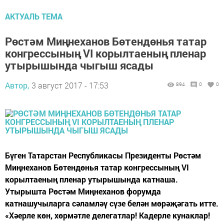
АКТУАЛЬ ТЕМА
Рөстәм Миңнеханов Бөтендөнья татар
конгрессының VI корылтаеның пленар
утырышында чыгыш ясады
Автор,
3 август 2017 - 17:53
894
0
0
Бүген Татарстан Республикасы Президенты Рөстәм
Миңнеханов Бөтендөнья татар конгрессының VI
корылтаеның пленар утырышында катнаша.
Утырышта Рөстәм Миңнеханов форумда
катнашучыларга сәламләү сүзе белән мөрәҗәгать итте.
«Хәерле көн, хөрмәтле делегатлар! Кадерле кунаклар!