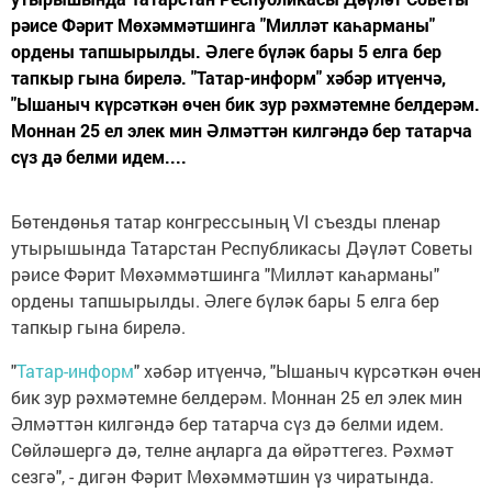
рәисе Фәрит Мөхәммәтшинга "Милләт каһарманы"
ордены тапшырылды. Әлеге бүләк бары 5 елга бер
тапкыр гына бирелә. "Татар-информ" хәбәр итүенчә,
"Ышаныч күрсәткән өчен бик зур рәхмәтемне белдерәм.
Моннан 25 ел элек мин Әлмәттән килгәндә бер татарча
сүз дә белми идем....
Бөтендөнья татар конгрессының VI съезды пленар
утырышында Татарстан Республикасы Дәүләт Советы
рәисе Фәрит Мөхәммәтшинга "Милләт каһарманы"
ордены тапшырылды. Әлеге бүләк бары 5 елга бер
тапкыр гына бирелә.
"
Татар-информ
" хәбәр итүенчә, "Ышаныч күрсәткән өчен
бик зур рәхмәтемне белдерәм. Моннан 25 ел элек мин
Әлмәттән килгәндә бер татарча сүз дә белми идем.
Сөйләшергә дә, телне аңларга да өйрәттегез. Рәхмәт
сезгә", - дигән Фәрит Мөхәммәтшин үз чиратында.