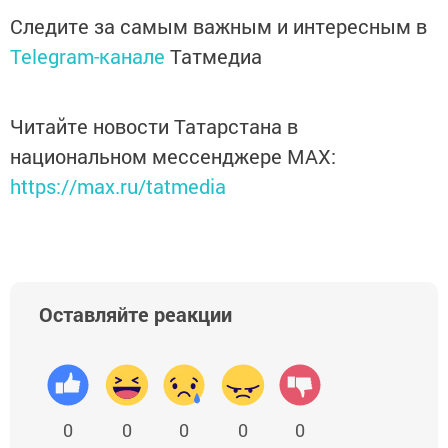
Следите за самым важным и интересным в
Telegram-канале
Татмедиа
Читайте новости Татарстана в
национальном мессенджере MАХ:
https://max.ru/tatmedia
Оставляйте реакции
0
0
0
0
0