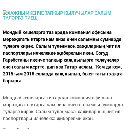
Мондый кешеләргә тиз арада компания офисына
мөрәҗәгать итәргә һәм виза өчен салымны сумнарда
түләргә кирәк. Салым түләнмәсә, хаҗиларның чит ил
паспортлары илчелеккә җибәрелми икән. Согуд
Гарәбстаны икенче тапкыр хаҗ кылырга теләүчеләр
өчен салым кертте, дип яза Татар-ислам. "Кем дә кем,
2015 һәм 2016 елларда хаҗ кылып, быел тагын хаҗга
барырга...
Мондый кешеләргә тиз арада компания офисына
мөрәҗәгать итәргә һәм виза өчен салымны сумнарда
түләргә кирәк. Салым түләнмәсә, хаҗиларның чит ил
паспортлары илчелеккә җибәрелми икән.