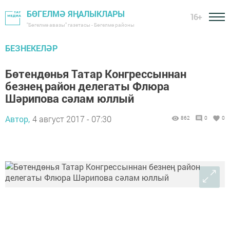
БӨГЕЛМӘ ЯҢАЛЫКЛАРЫ
16+
"Бөгелмә авазы" газетасы - Бөгелмә районы
БЕЗНЕКЕЛӘР
Бөтендөнья Татар Конгрессыннан
безнең район делегаты Флюра
Шәрипова сәлам юллый
Автор,
4 август 2017 - 07:30
862
0
0