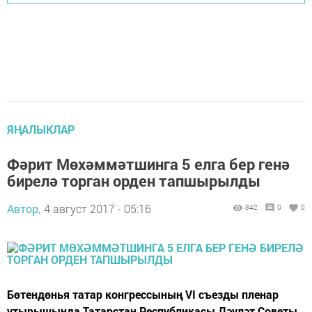
ЯҢАЛЫКЛАР
Фәрит Мөхәммәтшинга 5 елга бер генә
бирелә торган орден тапшырылды
Автор,
4 август 2017 - 05:16
842
0
0
Бөтендөнья татар конгрессының VI съезды пленар
утырышында Татарстан Республикасы Дәүләт Советы