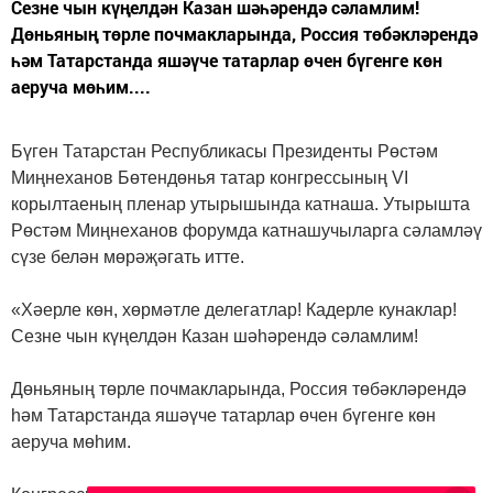
Сезне чын күңелдән Казан шәһәрендә сәламлим!
Дөньяның төрле почмакларында, Россия төбәкләрендә
һәм Татарстанда яшәүче татарлар өчен бүгенге көн
аеруча мөһим....
Бүген Татарстан Республикасы Президенты Рөстәм
Миңнеханов Бөтендөнья татар конгрессының VI
корылтаеның пленар утырышында катнаша. Утырышта
Рөстәм Миңнеханов форумда катнашучыларга сәламләү
сүзе белән мөрәҗәгать итте.
«Хәерле көн, хөрмәтле делегатлар! Кадерле кунаклар!
Сезне чын күңелдән Казан шәһәрендә сәламлим!
Дөньяның төрле почмакларында, Россия төбәкләрендә
һәм Татарстанда яшәүче татарлар өчен бүгенге көн
аеруча мөһим.