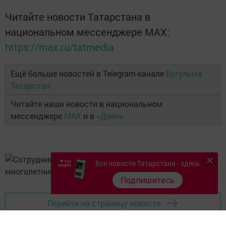
Читайте новости Татарстана в
национальном мессенджере MАХ:
https://max.ru/tatmedia
Ещё больше новостей в Telegram-канале
Бугульма
Татарстан
Читайте наши новости в национальном
мессенджере
MAX
и в
«Дзен»
Все новости Татарстана - здесь
Подпишитесь
Перейти на страницу новости