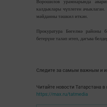
Ворошилов урамнарында авария
калдыклары чүплеген ачыклаган.
мәйданны тәшкил иткән.
Прокуратура Бөгелмә районы б
бетерүне таләп итеп, дәгъва белд
Следите за самым важным и 
Читайте новости Татарстана 
https://max.ru/tatmedia