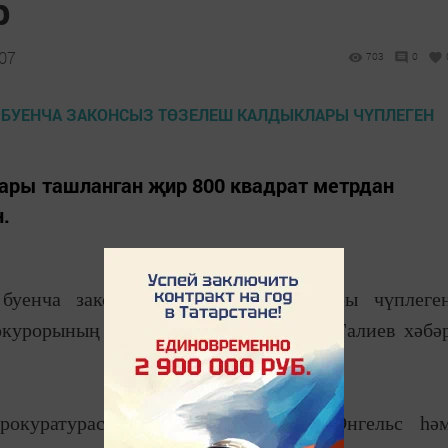
р
:07
703
0
ары ташланган җир 800 квадрат метрдан
.
 буенча законсыз төзелеш калдыклары чүплеге
курорының өлкән ярдәмчесе Руслан Галиев хәбә
прокуратурасы Бөгелмәдә, Шашин, Энгельс һә