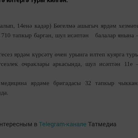
 алып, 14енә кадәр) Бөгелмә ашыгыч ярдәм хезмәт
 710 тапкыр барган, шул исәптән балалар янына 
есез ярдәм күрсәтү өчен урынга илтеп куярга тур
сезлек очраклары аркасында, шул исәптән 11е 
медицина ярдәме бригадасы 32 тапкыр чыккан
да.
интересным в
Telegram-канале
Татмедиа