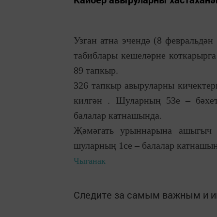
Узган атна эчендә (8 февральдән
табиблары кешеләрне коткарырга
89 тапкыр.
326 тапкыр авыруларны кичектерг
килгән . Шуларның 53е – бәхет
балалар катнашында.
Җәмәгать урыннарына ашыгыч 
шуларның 1се – балалар катнашын
Чыганак
Следите за самым важным и 