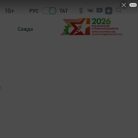
16+
РУС
ТАТ
Сәҗдә
0