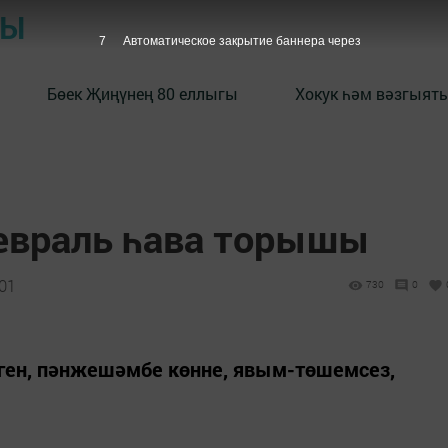
РЫ
6
Автоматическое закрытие баннера через
Бөек Җиңүнең 80 еллыгы
Хокук һәм вәзгыять
евраль һава торышы
:01
730
0
үген, пәнжешәмбе көнне, явым-төшемсез,