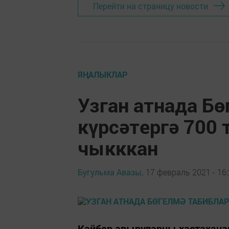
Перейти на страницу новости
ЯҢАЛЫКЛАР
Узган атнада Б
күрсәтергә 700
чыкккан
Бугульма Авазы,
17 февраль 2021 - 16
Кайбер авыруларны хастаханәг