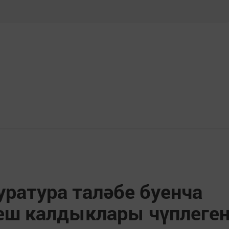
уратура таләбе буенча
еш калдыклары чүплеге