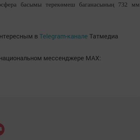
тмосфера басымы терекөмеш баганасының 732 мм
интересным в
Telegram-канале
Татмедиа
в национальном мессенджере MАХ: