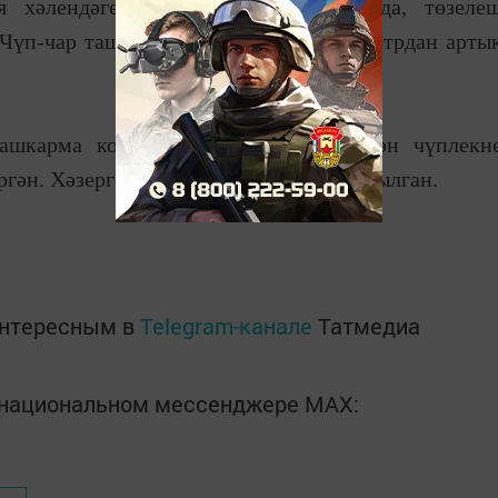
 хәлендәге йортлар сүтелгән урында, төзеле
 Чүп-чар ташланган җир 800 квадрат метрдан арты
ашкарма комитетына, санкцияләнмәгән чүплекн
ергән. Хәзерге вакытта чүплек җыештырылган.
интересным в
Telegram-канале
Татмедиа
в национальном мессенджере MАХ: