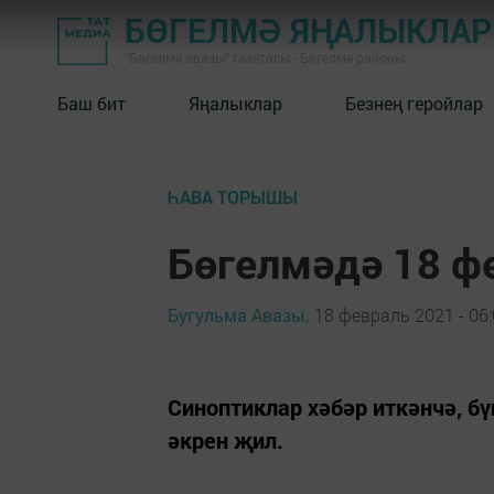
БӨГЕЛМӘ ЯҢАЛЫКЛА
"Бөгелмә авазы" газетасы - Бөгелмә районы
Баш бит
Яңалыклар
Безнең геройлар
ҺАВА ТОРЫШЫ
Бөгелмәдә 18 ф
Бугульма Авазы,
18 февраль 2021 - 06
Синоптиклар хәбәр иткәнчә, б
әкрен җил.