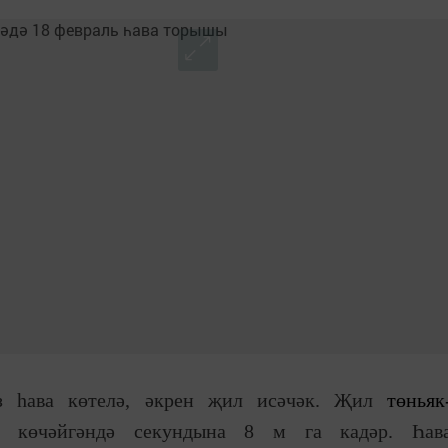
ез һава көтелә, әкрен җил исәчәк. Җил
төньяк
 көчәйгәндә секундына 8 м га кадәр. Һав