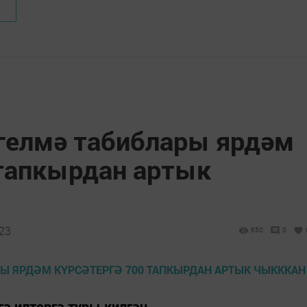
өгелмә табиблары ярдәм
 тапкырдан артык
:23
650
0
ә илтергә туры килгән.