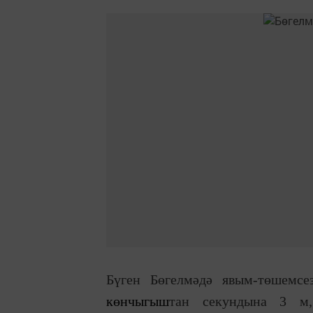
Бүген Бөгелмәдә явым-төшемс
көнчыгыш
тан секундына 3 м,