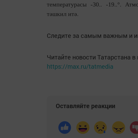
температурасы -30.. -19..°. А
тәшкил итә.
Следите за самым важным и 
Читайте новости Татарстана 
https://max.ru/tatmedia
Оставляйте реакции