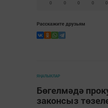
0
0
0
0
0
Расскажите друзьям
ЯҢАЛЫКЛАР
Бөгелмәдә прок
законсыз төзел