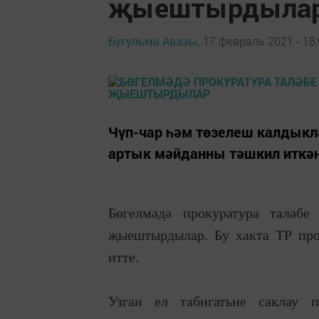
җыештырдыла
Бугульма Авазы,
17 февраль 2021 - 18
Чүп-чар һәм төзелеш калдыкл
артык мәйданны тәшкил иткән
Бөгелмәдә прокуратура таләбе
җыештырдылар. Бу хакта ТР про
итте.
Узган ел табигатьне саклау 