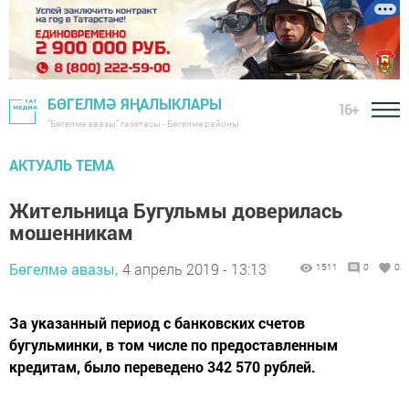
БӨГЕЛМӘ ЯҢАЛЫКЛАРЫ
16+
"Бөгелмә авазы" газетасы - Бөгелмә районы
АКТУАЛЬ ТЕМА
Жительница Бугульмы доверилась
мошенникам
Бөгелмә авазы,
4 апрель 2019 - 13:13
1511
0
0
За указанный период с банковских счетов
бугульминки, в том числе по предоставленным
кредитам, было переведено 342 570 рублей.