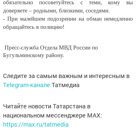
обязательно посоветуйтесь с теми, кому вы
доверяете – родными, близкими, соседями.
- При малейшем подозрении на обман немедленно
обращайтесь в полицию!
Пресс-служба Отдела МВД России по
Бугульминскому району.
Следите за самым важным и интересным в
Telegram-канале
Татмедиа
Читайте новости Татарстана в
национальном мессенджере MАХ:
https://max.ru/tatmedia