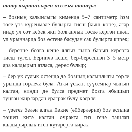
тоту тәртипләрен исегезгә төшерә:
– бозның калынлыгы кимендә 5–7 сантиметр һзм
төсе үтз күренмәле булырга тиеш (кыш көне), әгәр
инде ул сөт кебек яки болганчык төскә кергән икән,
ул урыннарда боз өстенә басудан сак булырга кирәк;
– беренче бозга кеше ялгыз гына барып керергә
тиеш түгел. Берничә кеше, бер-берсеннән 3–5 метр
ара калдырып атласа, дөрес булыр;
– бер үк сулык өстендә дә бозның калынлыгы төрле
урында төрлечә була. Агач үскән, суүсемнәр чыгып
калган, нинди дә булса предмет бозга ябышып
туңган җирләрдән ераграк булу хәерле;
– үзегез белән алган йөкне (әйберләрне) боз астына
төшеп китә калган очракта тиз генә ташлап
калдырырлык итеп күтәрергә кирәк;