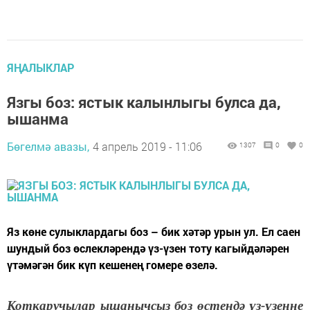
ЯҢАЛЫКЛАР
Язгы боз: ястык калынлыгы булса да,
ышанма
Бөгелмә авазы,
4 апрель 2019 - 11:06
1307
0
0
Яз көне сулыклардагы боз – бик хәтәр урын ул. Ел саен
шундый боз өслекләрендә үз-үзен тоту кагыйдәләрен
үтәмәгән бик күп кешенең гомере өзелә.
Коткаручылар ышанычсыз боз өстендә үз-үзеңне