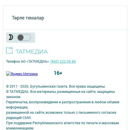
Төрле темалар
Телефон АО «ТАТМЕДИА»:
(843) 222 09 84
16+
© 2011 - 2026. Бугульминская газета. Все права защищены.
© ТАТМЕДИА. Все материалы, размещенные на сайте, защищены
законом.
Перепечатка, воспроизведение и распространение в любом объеме
информации,
размещенной на сайте, возможна только с письменного согласия
редакций СМИ.
При поддержке Республиканского агентства по печати и массовым
коммуникациям.