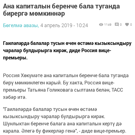
Ана капиталын беренче бала туганда
бирергә мөмкиннәр
Бөгелмә авазы,
4 апрель 2019 - 10:24
1149
0
0
Гаиләләрдә балалар тусын өчен өстәмә кызыксындыру
чаралар булдырырга кирәк, диде Россия вице-
премьеры.
Россия Хөкүмәте ана капиталын беренче бала туганда
бирү мөмкинлеген карый. Бу хакта, Россия вице-
премьеры Татьяна Голиковага сылтама белән, ТАСС
хәбәр итә.
"Гаиләләрдә балалар тусын өчен өстәмә
кызыксындыру чаралар булдырырга кирәк.
Шунлыктан беренче балага ана капиталын кертү дә
карала. Әлегә бу фикерләр генә", - диде вице-премьер.