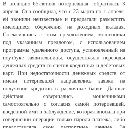
В полицию 65-летняя потерпевшая обратилась 3
апреля. Она сообщила, что с 23 марта по 1 апреля
ей звонили неизвестные и предлагали разместить
имеющиеся сбережения на доходных вкладах.
Согласившись с этим предложением, мошенники
под указанным предлогом, с использованием
программы удаленного доступа, установленный на
ноутбуке заявительницы, осуществляли переводы
денежных средств со счетов кредитных и дебетовых
карт. При недостаточности денежных средств от
имени потерпевшей направлялись заявки на
получение кредитов в различные банки. Данные
действия совершались мошенниками
самостоятельно с согласия самой потерпевшей,
введенной ими в заблуждение, которая вносила при
совершении операции только пароли платежа, либо
предоставляла свои паспортные данные. За