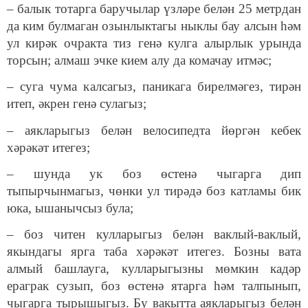
– балык тотарга баручылар үзләре белән 25 метрдан
да ким булмаган озынлыктагы ныклы бау алсын һәм
ул кирәк очракта тиз генә кулга алырлык урында
торсын; алмаш эчке кием алу да комачау итмәс;
– суга чума калсагыз, паникага бирелмәгез, тирән
итеп, әкрен генә сулагыз;
– аякларыгыз белән велосипедта йөргән кебек
хәрәкәт итегез;
– шунда ук боз өстенә чыгарга дип
тыпырчынмагыз, чөнки ул тирәдә боз катламы бик
юка, ышанычсыз була;
– боз читен кулларыгыз белән ваклый-ваклый,
якындагы ярга таба хәрәкәт итегез. Бозны вата
алмый башлауга, кулларыгызны мөмкин кадәр
ераграк сузып, боз өстенә ятарга һәм талпынып,
чыгарга тырышыгыз. Бу вакытта аякларыгыз белән