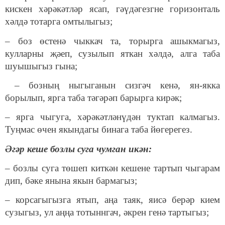
кискен хәрәкәтләр ясап, гәүдәгезгне горизонталь
хәлдә тотарга омтылыгыз;
– боз өстенә чыккач та, торырга ашыкмагыз,
кулларны җәеп, сузылып яткан хәлдә, алга таба
шуышыгыз гына;
– бозның ныгыганын сизгәч кенә, ян-якка
борылып, ярга таба тәгәрәп барырга кирәк;
– ярга чыгуга, хәрәкәтләнүдән туктап калмагыз.
Туңмас өчен якындагы бинага таба йөгерегез.
Әгәр кеше бозлы суга чумган икән:
– бозлы суга төшеп киткән кешене тартып чыгарам
дип, бәке янына якын бармагыз;
– корсагыгызга ятып, аңа таяк, яисә берәр кием
сузыгыз, ул аңңа тотыннгач, әкрен генә тартыгыз;