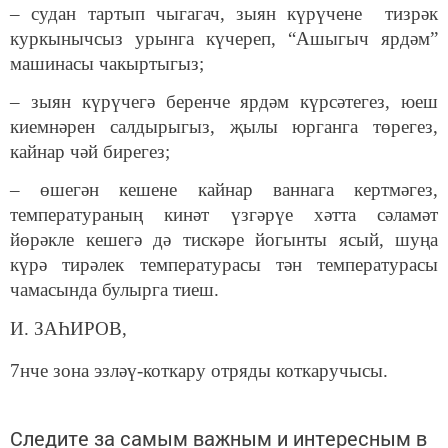
– судан тартып чыгагач, зыян күрүчене тизрәк
куркынычсыз урынга күчереп, “Ашыгыч ярдәм”
машинасы чакыртыгыз;
– зыян күрүчегә беренче ярдәм күрсәтегез, юеш
киемнәрен салдырыгыз, җылы юрганга төрегез,
кайнар чәй бирегез;
– өшегән кешене кайнар ваннага кертмәгез,
температураның кинәт үзгәрүе хәтта сәламәт
йөрәкле кешегә дә тискәре йогынты ясый, шуңа
күрә тирәлек температурасы тән температурасы
чамасында булырга тиеш.
И. ЗАҺИРОВ,
7нче зона эзләү-коткару отряды коткаручысы.
Следите за самым важным и интересным в