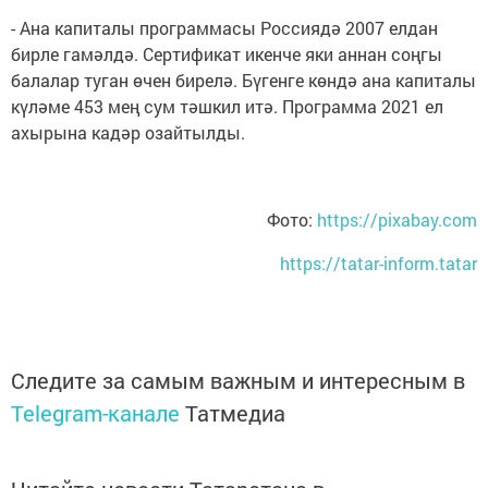
- Ана капиталы программасы Россиядә 2007 елдан
бирле гамәлдә. Сертификат икенче яки аннан соңгы
балалар туган өчен бирелә. Бүгенге көндә ана капиталы
күләме 453 мең сум тәшкил итә. Программа 2021 ел
ахырына кадәр озайтылды.
Фото:
https://pixabay.com
https://tatar-inform.tatar
Следите за самым важным и интересным в
Telegram-канале
Татмедиа