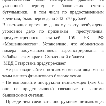
указанный период с банковских счетов
бугульминки, в том числе по предоставленным
кредитам, было переведено 342 570 рублей.
В настоящее время по данному факту возбуждено
уголовное дело по признакам преступления,
предусмотренного статьей 159 УК РФ
«Мошенничество». Установлено, что абонентские
номера злоумышленников зарегистрированы в
Забайкальском крае и Смоленской области.
МВД Татарстана предупреждает
- Не разговаривайте с незнакомыми вам людьми на
темы вашего финансового благополучия.
- Не выполняйте инструкции незнакомцев (кем бы
они не представлялись) связанные с вашими
банковскими счетами.
- Прежде чем следовать инструкциям незнакомцев