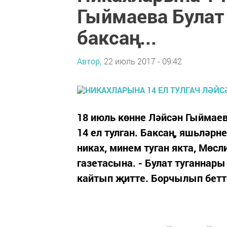
Гыймаева Булат
баксаң...
Автор,
22 июль 2017 - 09:42
18 июль көнне Ләйсән Гыймае
14 ел тулган. Баксаң, яшьләрне
никах, минем туган якта, Мөсл
газетасына. - Булат туганнары
кайтып җитте. Борчылып бетт