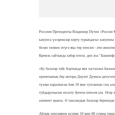
Россиия Президенты Владимир Путин «Россия Ф
канунга үзгәрешләр кертү турындагы» канунны 
белән тәэмин итүгә яңа төр пенсия - әти-әнисене
Кремль сайтында хәбәр ителә, дип яза "Башинф
«Бу балалар табу йортында яки хастаханә баскыч
проектының бер авторы Дәүләт Думасы депутаты
түләве каралмаган һәм 18 яше тулганнан соң ал
туйдыручысын югалту буенча пенсия ала. Әгәр ә
алимент җыела. Ә ташландык балалар бернинди 
Айлык пенсиянең күләме 10 мең 68 сумны тәшки