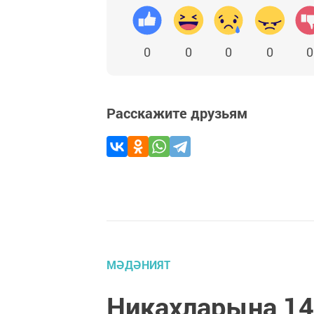
0
0
0
0
0
Расскажите друзьям
МӘДӘНИЯТ
Никахларына 14 