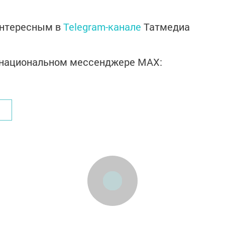
интересным в
Telegram-канале
Татмедиа
в национальном мессенджере MАХ: