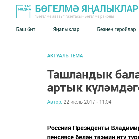
БӨГЕЛМӘ ЯҢАЛЫКЛА
"Бөгелмә авазы" газетасы - Бөгелмә районы
Баш бит
Яңалыклар
Безнең геройлар
АКТУАЛЬ ТЕМА
Ташландык бала
артык күләмдәг
Автор,
22 июль 2017 - 11:04
Россиия Президенты Владимир
пенсиясе белән тәэмин итү ту