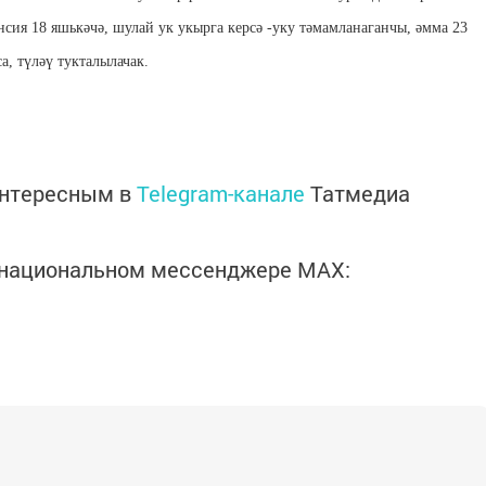
нсия 18 яшькәчә, шулай ук укырга керсә -уку тәмамланаганчы, әмма 23
а, түләү тукталылачак.
интересным в
Telegram-канале
Татмедиа
в национальном мессенджере MАХ: