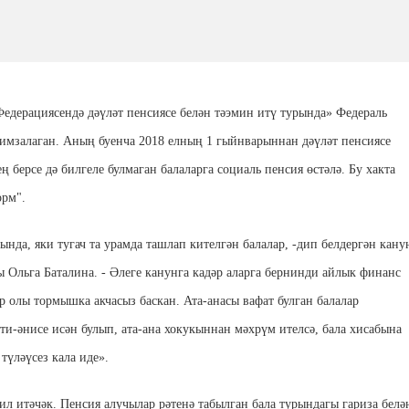
едерациясендә дәүләт пенсиясе белән тәэмин итү турында» Федераль
имзалаган. Аның буенча 2018 елның 1 гыйнварыннан дәүләт пенсиясе
ң берсе дә билгеле булмаган балаларга социаль пенсия өстәлә. Бу хакта
орм".
ында, яки тугач та урамда ташлап кителгән балалар, -дип белдергән кану
 Ольга Баталина. - Әлеге канунга кадәр аларга бернинди айлык финанс
ар олы тормышка акчасыз баскан. Ата-анасы вафат булган балалар
ти-әнисе исән булып, ата-ана хокукыннан мәхрүм ителсә, бала хисабына
түләүсез кала иде».
л итәчәк. Пенсия алучылар рәтенә табылган бала турындагы гариза белә