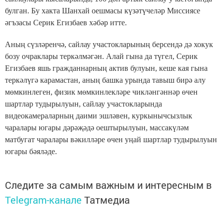
булган. Бу хакта Шанхай оешмасы күзәтүчеләр Миссиясе
әгъзасы Серик Егизбаев хәбәр итте.
Аның сүзләренчә, сайлау участокларының берсендә дә хокук
бозу очраклары теркәлмәгән. Алай гына да түгел, Серик
Егизбаев яшь гражданнарның актив булуын, кеше кая гына
теркәлүгә карамастан, аның башка урында тавыш бирә алу
мөмкинлеген, физик мөмкинлекләре чикләнгәннәр өчен
шартлар тудырылуын, сайлау участокларында
видеокамераларның даими эшләвен, куркынычсызлык
чаралары югары дәрәҗәдә оештырылуын, массакүләм
матбугат чаралары вәкилләре өчен уңай шартлар тудырылуын
югары бәяләде.
Следите за самым важным и интересным в
Telegram-канале
Татмедиа