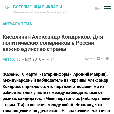
БӨГЕЛМӘ ЯҢАЛЫКЛАРЫ
16+
"Бөгелмә авазы" газетасы - Бөгелмә районы
АКТУАЛЬ ТЕМА
Киевлянин Александр Кондряков: Для
политических соперников в России
важно единство страны
Автор,
18 март 2018 - 14:14
744
0
0
(Казань, 18 марта, «Татар-информ», Арсений Маврин).
Международный наблюдатель из Украины Александр
Кондряков признался, что поражен отношениями на
избирательных участках между наблюдателями от
разных кандидатов. «Меня поразило их (наблюдателей
- прим. Т-и) отношения между собой. Не скажу, что
товарищеские, но дружеские. Не вражеские - уж точно.