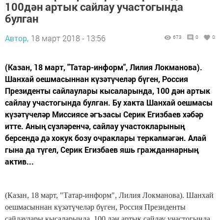
100дән артык сайлау участогында
булган
Автор,
18 март 2018 - 13:56
673
0
0
(Казан, 18 март, "Татар-информ", Лилия Локманова).
Шанхай оешмасыннан күзәтүчеләр бүген, Россия
Президенты сайлаулары кысаларында, 100 дән артык
сайлау участогында булган. Бу хакта Шанхай оешмасы
күзәтүчеләр Миссиясе әгъзасы Серик Егизбаев хәбәр
итте. Аның сүзләренчә, сайлау участокларының
берсендә дә хокук бозу очраклары теркәлмәгән. Алай
гына да түгел, Серик Егизбаев яшь гражданнарның
актив...
(Казан, 18 март, "Татар-информ", Лилия Локманова). Шанхай
оешмасыннан күзәтүчеләр бүген, Россия Президенты
сайлаулары кысаларында, 100 дән артык сайлау участогында