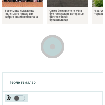
Бөгелмәдә «Мәктәпкә
Сигез бөгелмәлене «Чик
4 авгус
җыенырга ярдәм ит»
буе гаскәрләре ветераны»
торыш
хәйрия акциясе башлана
билгесе белән
бүләкләделәр
Төрле темалар